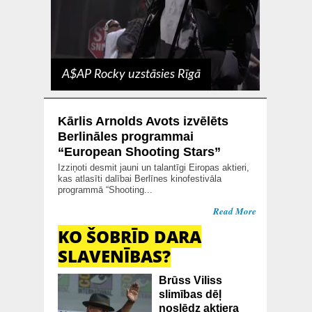
Sintpopa
A$AP Rocky uzstāsies Rīgā
Kārlis Arnolds Avots izvēlēts
Berlināles programmai
“European Shooting Stars”
Izziņoti desmit jauni un talantīgi Eiropas aktieri,
kas atlasīti dalībai Berlīnes kinofestivāla
programmā “Shooting...
Read More
KO ŠOBRĪD DARA
SLAVENĪBAS?
Brūss Viliss
slimības dēļ
noslēdz aktiera