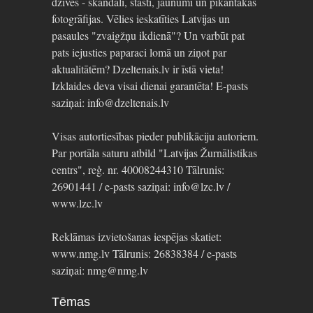
dzīvēs - skandāli, stāsti, jaunumi un pikantākās
fotogrāfijas. Vēlies ieskatīties Latvijas un
pasaules "zvaigžņu ikdienā"? Un varbūt pat
pats iejusties paparaci lomā un ziņot par
aktualitātēm? Dzeltenais.lv ir īstā vieta!
Izklaides deva visai dienai garantēta! E-pasts
saziņai: info@dzeltenais.lv
Visas autortiesības pieder publikāciju autoriem.
Par portāla saturu atbild "Latvijas Žurnālistikas
centrs", reģ. nr. 40008244310 Tālrunis:
26901441 / e-pasts saziņai: info@lzc.lv /
www.lzc.lv
Reklāmas izvietošanas iespējas skatiet:
www.nmg.lv Tālrunis: 26838384 / e-pasts
saziņai: nmg@nmg.lv
Tēmas