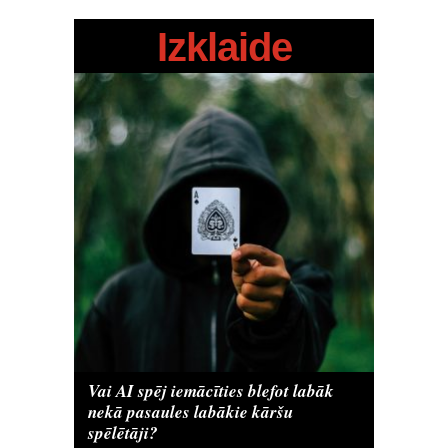
Izklaide
Vai AI spēj iemācīties blefot labāk
nekā pasaules labākie kāršu
spēlētāji?