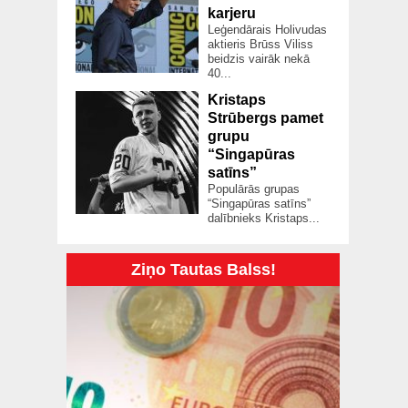
karjeru
Leģendārais Holivudas
aktieris Brūss Viliss
beidzis vairāk nekā
40...
Kristaps
Strūbergs pamet
grupu
“Singapūras
satīns”
Populārās grupas
“Singapūras satīns”
dalībnieks Kristaps...
Ziņo Tautas Balss!