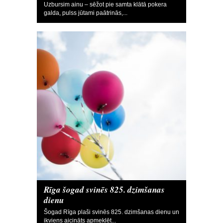
Uzbursim ainu – sēžot pie samta klātā pokera
galda, pulss jūtami paātrinās,...
Rīga šogad svinēs 825. dzimšanas
dienu
Šogad Rīga plaši svinēs 825. dzimšanas dienu un
ikviens aicināts apmeklēt...