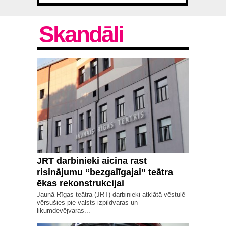
slēpjas?
Skandāli
JRT darbinieki aicina rast
risinājumu “bezgalīgajai” teātra
ēkas rekonstrukcijai
Jaunā Rīgas teātra (JRT) darbinieki atklātā vēstulē
vērsušies pie valsts izpildvaras un
likumdevējvaras...