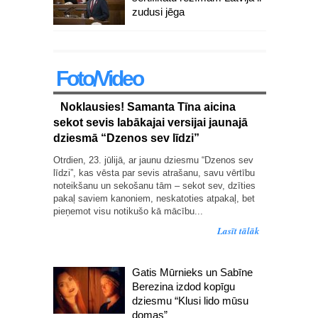
zudusi jēga
Foto/Video
Noklausies! Samanta Tīna aicina
sekot sevis labākajai versijai jaunajā
dziesmā “Dzenos sev līdzi”
Otrdien, 23. jūlijā, ar jaunu dziesmu “Dzenos sev
līdzi”, kas vēsta par sevis atrašanu, savu vērtību
noteikšanu un sekošanu tām – sekot sev, dzīties
pakaļ saviem kanoniem, neskatoties atpakaļ, bet
pieņemot visu notikušo kā mācību...
Lasīt tālāk
Gatis Mūrnieks un Sabīne
Berezina izdod kopīgu
dziesmu “Klusi lido mūsu
domas”