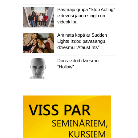
Pašmāju grupa “Stop Acting”
izdevusi jaunu singlu un
videoklipu
Aminata kopā ar Sudden
Lights izdod pavasarīgu
dziesmu “Ataust rīts”
Dons izdod dziesmu
“Hollow”