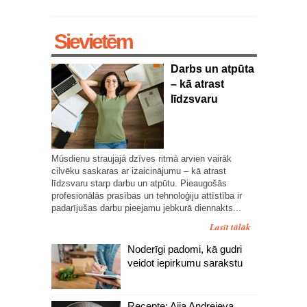
Sievietēm
Darbs un atpūta
– kā atrast
līdzsvaru
Mūsdienu straujajā dzīves ritmā arvien vairāk
cilvēku saskaras ar izaicinājumu – kā atrast
līdzsvaru starp darbu un atpūtu. Pieaugošās
profesionālās prasības un tehnoloģiju attīstība ir
padarījušas darbu pieejamu jebkurā diennakts...
Lasīt tālāk
Noderīgi padomi, kā gudri
veidot iepirkumu sarakstu
Recepte: Aija Andrejeva