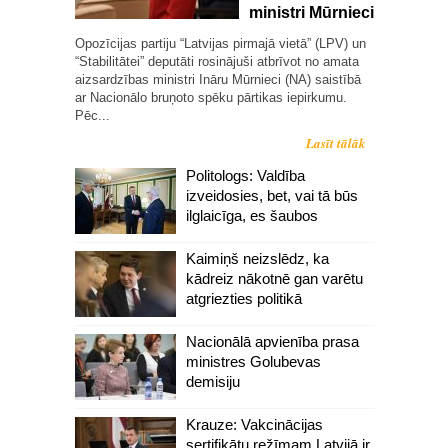
ministri Mūrnieci
Opozīcijas partiju “Latvijas pirmajā vietā” (LPV) un
“Stabilitātei” deputāti rosinājuši atbrīvot no amata
aizsardzības ministri Ināru Mūrnieci (NA) saistībā
ar Nacionālo bruņoto spēku pārtikas iepirkumu.
Pēc...
Lasīt tālāk
Politologs: Valdība
izveidosies, bet, vai tā būs
ilglaicīga, es šaubos
Kaimiņš neizslēdz, ka
kādreiz nākotnē gan varētu
atgriezties politikā
Nacionālā apvienība prasa
ministres Golubevas
demisiju
Krauze: Vakcinācijas
sertifikātu režīmam Latvijā ir