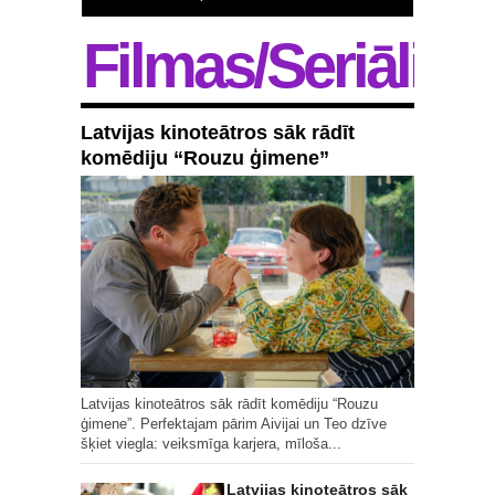
Filmas/Seriāli
Latvijas kinoteātros sāk rādīt
komēdiju “Rouzu ģimene”
Latvijas kinoteātros sāk rādīt komēdiju “Rouzu
ģimene”. Perfektajam pārim Aivijai un Teo dzīve
šķiet viegla: veiksmīga karjera, mīloša...
Latvijas kinoteātros sāk