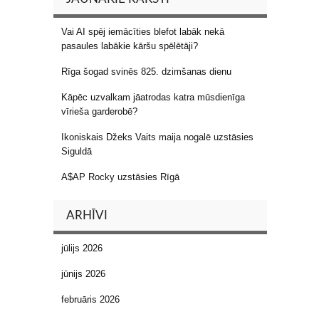
Vai AI spēj iemācīties blefot labāk nekā
pasaules labākie kāršu spēlētāji?
Rīga šogad svinēs 825. dzimšanas dienu
Kāpēc uzvalkam jāatrodas katra mūsdienīga
vīrieša garderobē?
Ikoniskais Džeks Vaits maija nogalē uzstāsies
Siguldā
A$AP Rocky uzstāsies Rīgā
ARHĪVI
jūlijs 2026
jūnijs 2026
februāris 2026