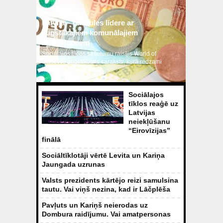
Latvija – pasaules līdere ar
augstākajiem komunālajiem
maksājumiem
Sociālajos tīklos sašutumu raisījis World of
Statistics publiskotais saraksts, kurā redzami
komunālie maksājumi...
Sociālajos
tīklos reaģē uz
Latvijas
neiekļūšanu
“Eirovīzijas”
finālā
Sociāltīklotāji vērtē Levita un Kariņa
Jaungada uzrunas
Valsts prezidents kārtējo reizi samulsina
tautu. Vai viņš nezina, kad ir Lāčplēša
diena?
Pavļuts un Kariņš neierodas uz
Dombura raidījumu. Vai amatpersonas