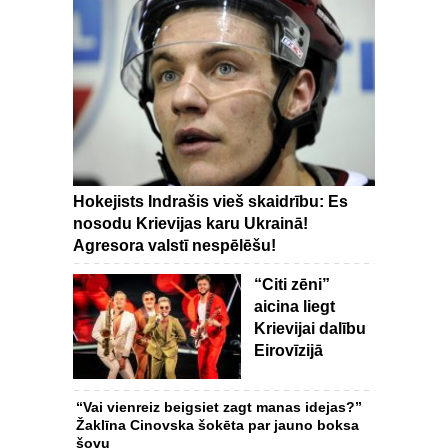
Hokejists Indrašis vieš skaidrību: Es
nosodu Krievijas karu Ukrainā!
Agresora valstī nespēlēšu!
“Citi zēni”
aicina liegt
Krievijai dalību
Eirovīzijā
“Vai vienreiz beigsiet zagt manas idejas?”
Žaklīna Cinovska šokēta par jauno boksa
šovu