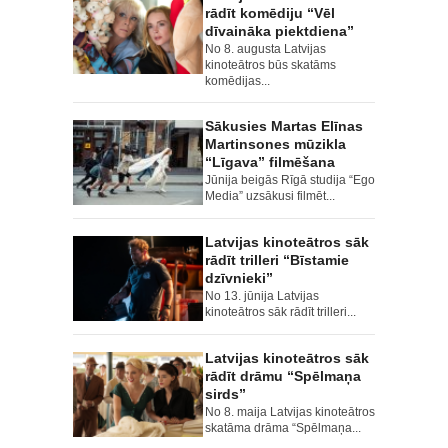
rādīt komēdiju “Vēl
dīvaināka piektdiena”
No 8. augusta Latvijas
kinoteātros būs skatāms
komēdijas...
Sākusies Martas Elīnas
Martinsones mūzikla
“Līgava” filmēšana
Jūnija beigās Rīgā studija “Ego
Media” uzsākusi filmēt...
Latvijas kinoteātros sāk
rādīt trilleri “Bīstamie
dzīvnieki”
No 13. jūnija Latvijas
kinoteātros sāk rādīt trilleri...
Latvijas kinoteātros sāk
rādīt drāmu “Spēlmaņa
sirds”
No 8. maija Latvijas kinoteātros
skatāma drāma “Spēlmaņa...