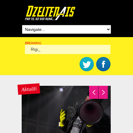
BREAKING
Rīga šogad svinēs 825. dzimšanas dienu
Aktuāli