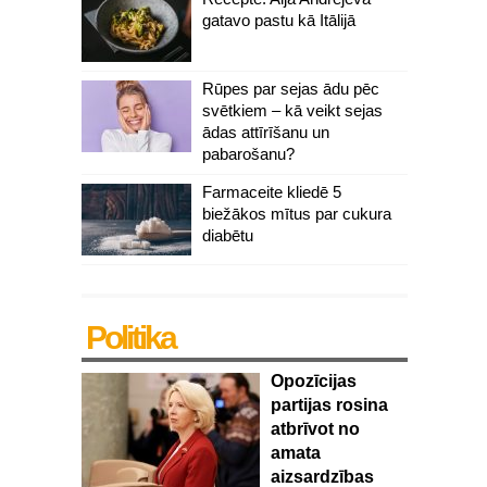
gatavo pastu kā Itālijā
Rūpes par sejas ādu pēc
svētkiem – kā veikt sejas
ādas attīrīšanu un
pabarošanu?
Farmaceite kliedē 5
biežākos mītus par cukura
diabētu
Politika
Opozīcijas
partijas rosina
atbrīvot no
amata
aizsardzības