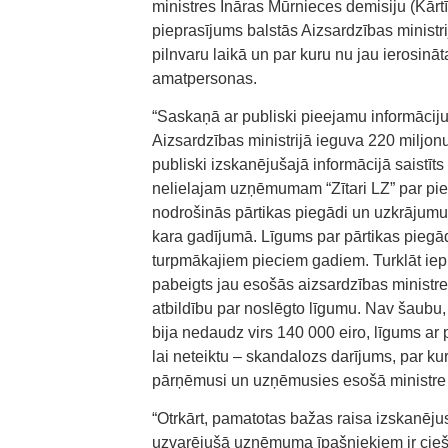
ministres Ināras Mūrnieces demisiju (Kārt
pieprasījums balstās Aizsardzības ministr
pilnvaru laikā un par kuru nu jau ierosinā
amatpersonas.
“Saskaņā ar publiski pieejamu informāci
Aizsardzības ministrijā ieguva 220 miljon
publiski izskanējušajā informācijā saistīt
nelielajam uzņēmumam “Zītari LZ” par pien
nodrošinās pārtikas piegādi un uzkrājumu
kara gadījumā. Līgums par pārtikas piegā
turpmākajiem pieciem gadiem. Turklāt iepir
pabeigts jau esošās aizsardzības ministres
atbildību par noslēgto līgumu. Nav šaub
bija nedaudz virs 140 000 eiro, līgums ar p
lai neteiktu – skandalozs darījums, par kur
pārņēmusi un uzņēmusies esošā ministre I
“Otrkārt, pamatotas bažas raisa izskanējus
uzvarējušā uzņēmuma īpašniekiem ir cieša 