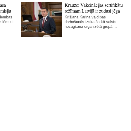
rasa
Krauze: Vakcinācijas sertifikātu
misiju
režīmam Latvijā ir zudusi jēga
ienības
Krišjāņa Kariņa valdības
e lēmusi
darbošanās izskatās kā valsts
nozagšana organizētā grupā,...