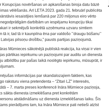
ar Korupcijas novēršanas un apkarošanas biroja datu bāzē
mas vēlēšanās. Arī LETA 2023. gada 21. februārī publicēta
 pārstāvis iesaistījies lemšanā par 220 miljonus eiro vērto
r negodprātīgām darbībām un iespējamu korupciju tikai
e sakari ir sekmējuši konkrētā uzņēmuma uzvaru simtiem
m tā ir, tad tā ir kaunpilna ēna par valdošo ’’draugu būšanu’’
 Latvijas pilsoņu drošību,” pausts partijas paziņojumā.
nāras Mūrnieces sākotnējā publiskā reakcija, ka viņai ir vien
jas pārtikas iepirkumu un paziņojumi par auditu un dienesta
u atbildību par pašas laikā noslēgto iepirkumu, mūsuprāt, ir
asījumam.
skanējušas informācijas par skandalozajiem faktiem, kas
o raksturu viena pretendenta – “Zītari LZ” interesēs,
tātā – 7. marta preses konferencē Ināra Mūrniece paziņoja,
iks sākta dienesta izmeklēšana pret konkrētām
ersonu atstādināšanu uz dienesta izmeklēšanas laiku. Šis
ams pierādījums tam, ka Ināra Mūrniece pati netieši atzīst