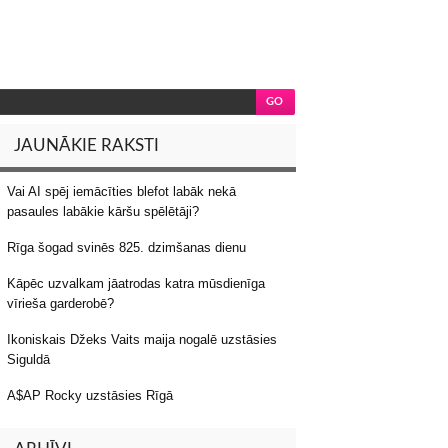
JAUNĀKIE RAKSTI
Vai AI spēj iemācīties blefot labāk nekā
pasaules labākie kāršu spēlētāji?
Rīga šogad svinēs 825. dzimšanas dienu
Kāpēc uzvalkam jāatrodas katra mūsdienīga
vīrieša garderobē?
Ikoniskais Džeks Vaits maija nogalē uzstāsies
Siguldā
A$AP Rocky uzstāsies Rīgā