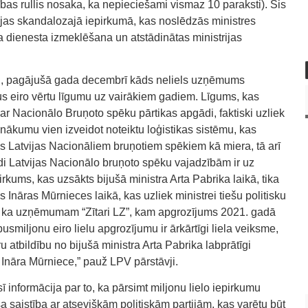
ības rullis nosaka, ka nepieciešami vismaz 10 paraksti). Šis
ijas skandalozajā iepirkumā, kas noslēdzās ministres
ta dienesta izmeklēšana un atstādinātas ministrijas
ju, pagājušā gada decembrī kāds neliels uzņēmums
us eiro vērtu līgumu uz vairākiem gadiem. Līgums, kas
s ar Nacionālo Bruņoto spēku pārtikas apgādi, faktiski uzliek
ākumu vien izveidot noteiktu loģistikas sistēmu, kas
s Latvijas Nacionāliem bruņotiem spēkiem kā miera, tā arī
di Latvijas Nacionālo bruņoto spēku vajadzībām ir uz
kums, kas uzsākts bijušā ministra Arta Pabrika laikā, tika
 Ināras Mūrnieces laikā, kas uzliek ministrei tiešu politisku
u, ka uzņēmumam “Zītari LZ”, kam apgrozījums 2021. gadā
usmiljonu eiro lielu apgrozījumu ir ārkārtīgi liela veiksme,
u atbildību no bijušā ministra Arta Pabrika labprātīgi
nāra Mūrniece,” pauž LPV pārstāvji.
ī informācija par to, ka pārsimt miljonu lielo iepirkumu
saistība ar atsevišķām politiskām partijām, kas varētu būt