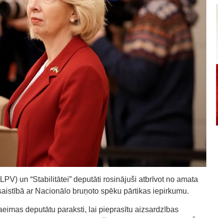
(LPV) un “Stabilitātei” deputāti rosinājuši atbrīvot no amata
 saistībā ar Nacionālo bruņoto spēku pārtikas iepirkumu.
aeimas deputātu paraksti, lai pieprasītu aizsardzības