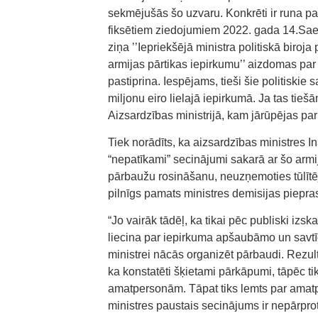
sekmējušās šo uzvaru. Konkrēti ir runa p
fiksētiem ziedojumiem 2022. gada 14.Saei
ziņa ’’Iepriekšējā ministra politiskā biroja
armijas pārtikas iepirkumu’’ aizdomas pa
pastiprina. Iespējams, tieši šie politiski
miljonu eiro lielajā iepirkumā. Ja tas tiešā
Aizsardzības ministrijā, kam jārūpējas par
Tiek norādīts, ka aizsardzības ministres I
“nepatīkami” secinājumi sakarā ar šo armi
pārbaužu rosināšanu, neuzņemoties tūlītēj
pilnīgs pamats ministres demisijas piepr
“Jo vairāk tādēļ, ka tikai pēc publiski iz
liecina par iepirkuma apšaubāmo un savtīg
ministrei nācās organizēt pārbaudi. Rezul
ka konstatēti šķietami pārkāpumi, tāpēc t
amatpersonām. Tāpat tiks lemts par amatp
ministres paustais secinājums ir nepārprot