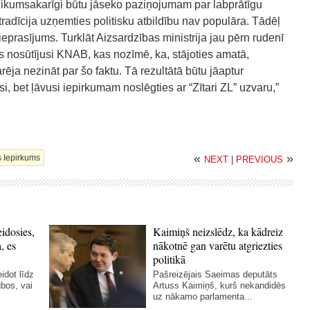
 likumsakarīgi būtu jāseko paziņojumam par labprātīgu
radīcija uzņemties politisku atbildību nav populāra. Tādēļ
ieprasījums. Turklāt Aizsardzības ministrija jau pērn rudenī
 nosūtījusi KNAB, kas nozīmē, ka, stājoties amatā,
ēja nezināt par šo faktu. Tā rezultātā būtu jāaptur
si, bet ļāvusi iepirkumam noslēgties ar “Zītari ZL” uzvaru,”
«
»
 Iepirkums
NEXT
|
PREVIOUS
eidosies,
Kaimiņš neizslēdz, ka kādreiz
a, es
nākotnē gan varētu atgriezties
politikā
idot līdz
Pašreizējais Saeimas deputāts
bos, vai
Artuss Kaimiņš, kurš nekandidēs
uz nākamo parlamenta...