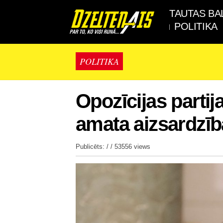
TAUTAS BA
POLITIKA
POLITIKA
Opozīcijas partij
amata aizsardzīb
Publicēts: / /
53556 views