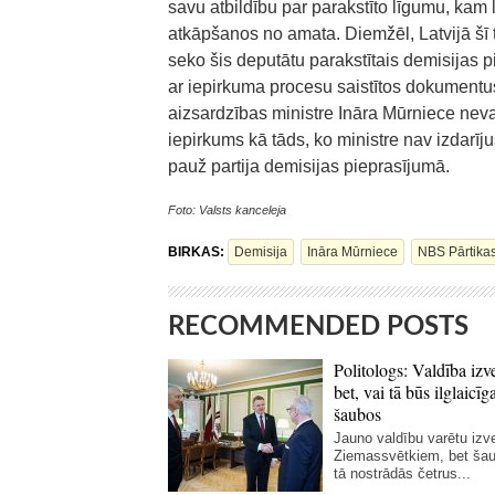
savu atbildību par parakstīto līgumu, kam
atkāpšanos no amata. Diemžēl, Latvijā šī t
seko šis deputātu parakstītais demisijas p
ar iepirkuma procesu saistītos dokumentus
aizsardzības ministre Ināra Mūrniece nevar
iepirkums kā tāds, ko ministre nav izdarīju
pauž partija demisijas pieprasījumā.
Foto: Valsts kanceleja
BIRKAS:
Demisija
Ināra Mūrniece
NBS Pārtikas
RECOMMENDED POSTS
Politologs: Valdība izv
bet, vai tā būs ilglaicīg
šaubos
Jauno valdību varētu izve
Ziemassvētkiem, bet šau
tā nostrādās četrus...