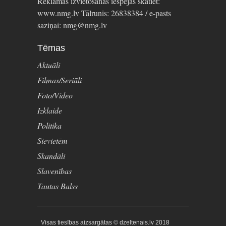
Reklāmas izvietošanas iespējas skatiet:
www.nmg.lv Tālrunis: 26838384 / e-pasts
saziņai: nmg@nmg.lv
Tēmas
Aktuāli
Filmas/Seriāli
Foto/Video
Izklaide
Politika
Sievietēm
Skandāli
Slavenības
Tautas Balss
Visas tiesības aizsargātas © dzeltenais.lv 2018