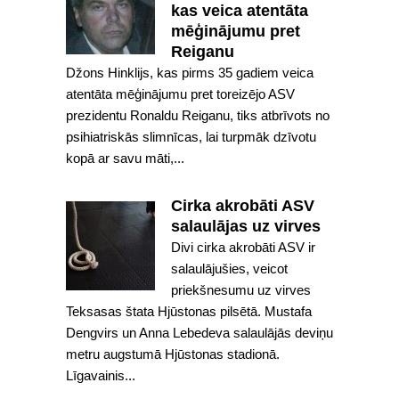
kas veica atentāta
mēģinājumu pret
Reiganu
Džons Hinklijs, kas pirms 35 gadiem veica
atentāta mēģinājumu pret toreizējo ASV
prezidentu Ronaldu Reiganu, tiks atbrīvots no
psihiatriskās slimnīcas, lai turpmāk dzīvotu
kopā ar savu māti,...
Cirka akrobāti ASV
salaulājas uz virves
Divi cirka akrobāti ASV ir
salaulājušies, veicot
priekšnesumu uz virves
Teksasas štata Hjūstonas pilsētā. Mustafa
Dengvirs un Anna Lebedeva salaulājās deviņu
metru augstumā Hjūstonas stadionā.
Līgavainis...