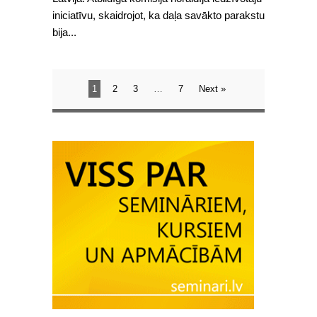
iniciatīvu, skaidrojot, ka daļa savākto parakstu
bija...
1
2
3
…
7
Next »