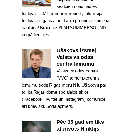
sestdien norisināsies
festivāls “LMT Summer Sound”, informēja
festivāla organizatori. Laika prognoze šodienai
saulaina! Brauc uz #LMTSUMMERSOUND
un pārliecinies...
Ušakovs izsmej
Valsts valodas
centra lēmumu
Valsts valodas centrs
(VVC) tomēr pieņēmis
lēmumu sodīt Rīgas mēru Nilu Ušakovu par
to, ka Rīgas dome sociālajos tīklos
(Facebook, Twitter un Instagram) komunicē
arī krieviski. Soda apmērs...
Pēc 35 gadiem tiks
atbrīvots Hinklijs,