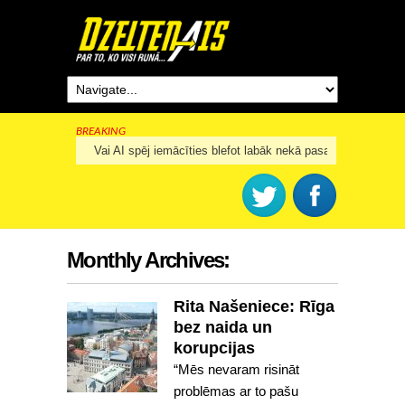
BREAKING
Rīga šogad svinēs 825. dzimšanas dienu
Monthly Archives:
Rita Našeniece: Rīga
bez naida un
korupcijas
“Mēs nevaram risināt
problēmas ar to pašu