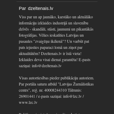
Par dzeltenais.lv
Viss par un ap jaunāko, karstāko un aktuālāko
informāciju izklaides industrijā un slavenību
dzīvēs - skandāli, stāsti, jaunumi un pikantākās
fotogrāfijas. Vēlies ieskatīties Latvijas un
pasaules "zvaigžņu ikdienā"? Un varbūt pat
pats iejusties paparaci lomā un ziņot par
aktualitātēm? Dzeltenais.lv ir īstā vieta!
Izklaides deva visai dienai garantēta! E-pasts
saziņai: info@dzeltenais.lv
Visas autortiesības pieder publikāciju autoriem.
Par portāla saturu atbild "Latvijas Žurnālistikas
centrs", reģ. nr. 40008244310 Tālrunis:
26901441 / e-pasts saziņai: info@lzc.lv /
www.lzc.lv