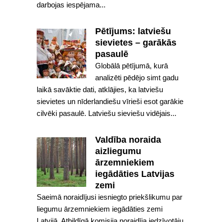
darbojas iespējama...
Pētījums: latviešu
sievietes – garākās
pasaulē
Globālā pētījumā, kurā
analizēti pēdējo simt gadu
laikā savāktie dati, atklājies, ka latviešu
sievietes un nīderlandiešu vīrieši esot garākie
cilvēki pasaulē. Latviešu sieviešu vidējais...
Valdība noraida
aizliegumu
ārzemniekiem
iegādāties Latvijas
zemi
Saeimā noraidījusi iesniegto priekšlikumu par
liegumu ārzemniekiem iegādāties zemi
Latvijā. Atbildīgā komisija noraidīja iedzīvotāju