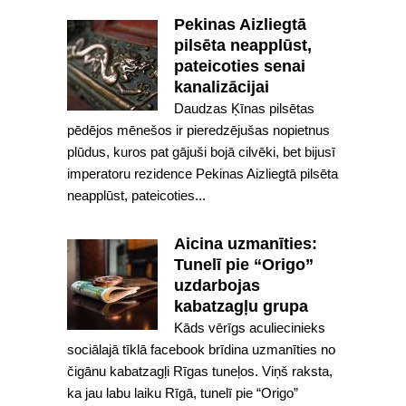
Pekinas Aizliegtā
pilsēta neapplūst,
pateicoties senai
kanalizācijai
Daudzas Ķīnas pilsētas
pēdējos mēnešos ir pieredzējušas nopietnus
plūdus, kuros pat gājuši bojā cilvēki, bet bijusī
imperatoru rezidence Pekinas Aizliegtā pilsēta
neapplūst, pateicoties...
Aicina uzmanīties:
Tunelī pie “Origo”
uzdarbojas
kabatzagļu grupa
Kāds vērīgs aculiecinieks
sociālajā tīklā facebook brīdina uzmanīties no
čigānu kabatzagļi Rīgas tuneļos. Viņš raksta,
ka jau labu laiku Rīgā, tunelī pie “Origo”