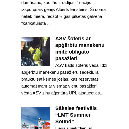
domāšanu, kas tās ir radījusi,” sacījis
izspūrušais ģēnijs Alberts Einšteins. Šī doma
neliek mierā, redzot Rīgas pilsētas galvenā
“karikatūrista”...
ASV šoferis ar
apģērbtu manekenu
imitē obligāto
pasažieri
ASV kāds šoferis veda līdzi
apģērbtu manekenu pasažieru sēdeklī, lai
brauktu satiksmes joslās, kas rezervētas
automašīnām ar vismaz vienu pasažieri,
vēsta ASV ziņu aģentūra UPI, atsaucoties...
Sāksies festivāls
“LMT Summer
Sound”
Liepājā piektdien un