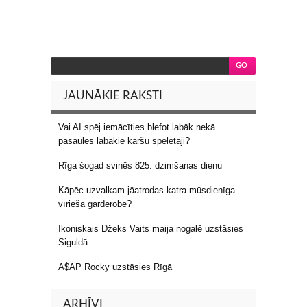
JAUNĀKIE RAKSTI
Vai AI spēj iemācīties blefot labāk nekā
pasaules labākie kāršu spēlētāji?
Rīga šogad svinēs 825. dzimšanas dienu
Kāpēc uzvalkam jāatrodas katra mūsdienīga
vīrieša garderobē?
Ikoniskais Džeks Vaits maija nogalē uzstāsies
Siguldā
A$AP Rocky uzstāsies Rīgā
ARHĪVI