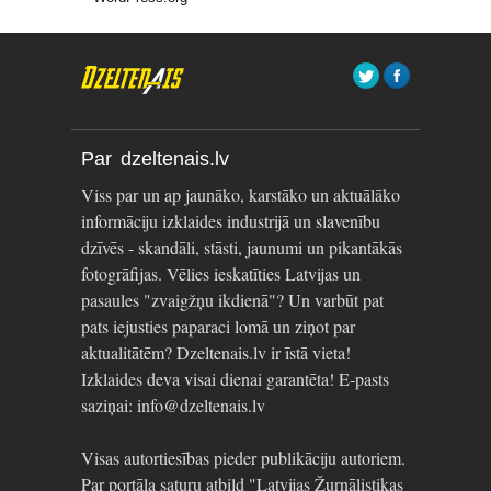
Par dzeltenais.lv
Viss par un ap jaunāko, karstāko un aktuālāko
informāciju izklaides industrijā un slavenību
dzīvēs - skandāli, stāsti, jaunumi un pikantākās
fotogrāfijas. Vēlies ieskatīties Latvijas un
pasaules "zvaigžņu ikdienā"? Un varbūt pat
pats iejusties paparaci lomā un ziņot par
aktualitātēm? Dzeltenais.lv ir īstā vieta!
Izklaides deva visai dienai garantēta! E-pasts
saziņai: info@dzeltenais.lv
Visas autortiesības pieder publikāciju autoriem.
Par portāla saturu atbild "Latvijas Žurnālistikas