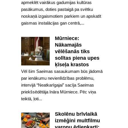
apmeklēt vairākus gadumijas kultūras
pasākumus, doties pastaigā pa svētku
noskaņā izgaismotiem parkiem un apskatīt
gaismas instalācijas gan centrā,...
Mūrniece:
Nākamajās
vēlēšanās tiks
solītas piena upes
ķīseļa krastos
Vēl šim Saeimas sasaukumam būs jādomā
par ienākumu nevienlīdzības problēmu,
intervijā “Neatkarīgajai” sacīja Saeimas
priekšsēdētāja Ināra Mūrniece. Pēc viņa
teiktā, ļoti...
Skolēnu brīvlaikā
izmēģini multfilmu
varoņu ēdienkarti: