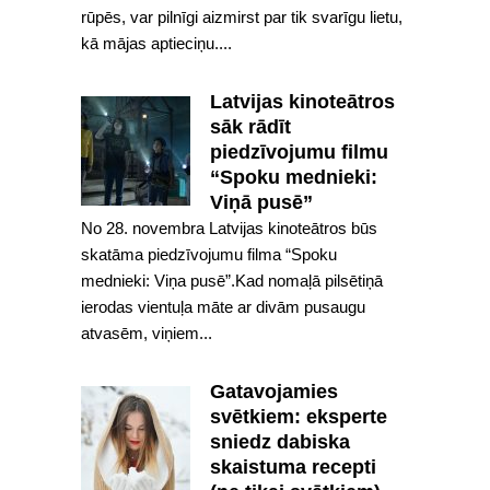
rūpēs, var pilnīgi aizmirst par tik svarīgu lietu,
kā mājas aptieciņu....
Latvijas kinoteātros
sāk rādīt
piedzīvojumu filmu
“Spoku mednieki:
Viņā pusē”
No 28. novembra Latvijas kinoteātros būs
skatāma piedzīvojumu filma “Spoku
mednieki: Viņa pusē”.Kad nomaļā pilsētiņā
ierodas vientuļa māte ar divām pusaugu
atvasēm, viņiem...
Gatavojamies
svētkiem: eksperte
sniedz dabiska
skaistuma recepti