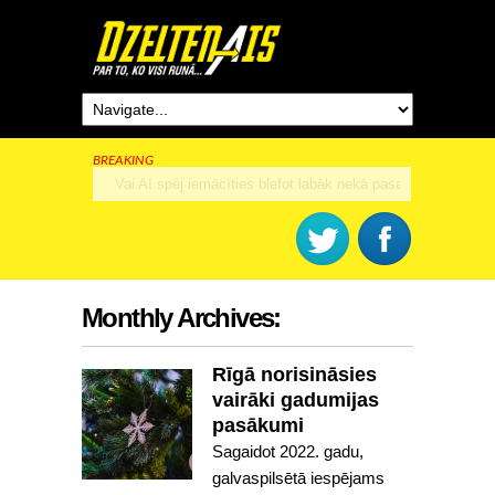
BREAKING
Rīga šogad svinēs 825. dzimšanas dienu
Monthly Archives:
Rīgā norisināsies
vairāki gadumijas
pasākumi
Sagaidot 2022. gadu,
galvaspilsētā iespējams