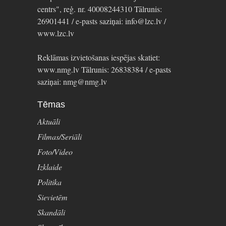
centrs", reģ. nr. 40008244310 Tālrunis:
26901441 / e-pasts saziņai: info@lzc.lv /
www.lzc.lv
Reklāmas izvietošanas iespējas skatiet:
www.nmg.lv Tālrunis: 26838384 / e-pasts
saziņai: nmg@nmg.lv
Tēmas
Aktuāli
Filmas/Seriāli
Foto/Video
Izklaide
Politika
Sievietēm
Skandāli