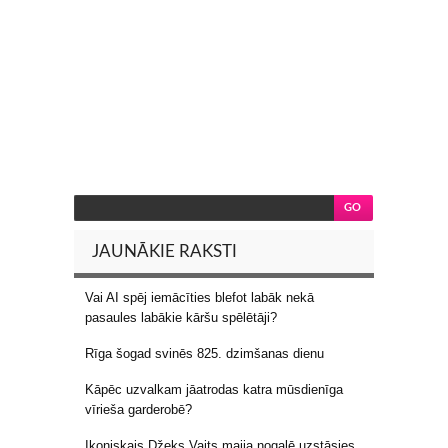
JAUNĀKIE RAKSTI
Vai AI spēj iemācīties blefot labāk nekā
pasaules labākie kāršu spēlētāji?
Rīga šogad svinēs 825. dzimšanas dienu
Kāpēc uzvalkam jāatrodas katra mūsdienīga
vīrieša garderobē?
Ikoniskais Džeks Vaits maija nogalē uzstāsies