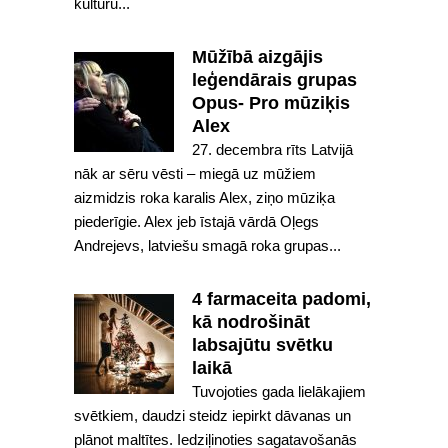
kultūru...
Mūžībā aizgājis
leģendārais grupas
Opus- Pro mūziķis
Alex
27. decembra rīts Latvijā
nāk ar sēru vēsti – miegā uz mūžiem
aizmidzis roka karalis Alex, ziņo mūziķa
piederīgie. Alex jeb īstajā vārdā Oļegs
Andrejevs, latviešu smagā roka grupas...
4 farmaceita padomi,
kā nodrošināt
labsajūtu svētku
laikā
Tuvojoties gada lielākajiem
svētkiem, daudzi steidz iepirkt dāvanas un
plānot maltītes. Iedziļinoties sagatavošanās