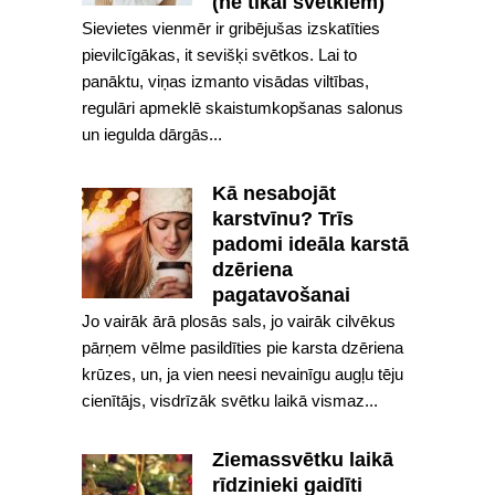
(ne tikai svētkiem)
Sievietes vienmēr ir gribējušas izskatīties
pievilcīgākas, it sevišķi svētkos. Lai to
panāktu, viņas izmanto visādas viltības,
regulāri apmeklē skaistumkopšanas salonus
un iegulda dārgās...
Kā nesabojāt
karstvīnu? Trīs
padomi ideāla karstā
dzēriena
pagatavošanai
Jo vairāk ārā plosās sals, jo vairāk cilvēkus
pārņem vēlme pasildīties pie karsta dzēriena
krūzes, un, ja vien neesi nevainīgu augļu tēju
cienītājs, visdrīzāk svētku laikā vismaz...
Ziemassvētku laikā
rīdzinieki gaidīti