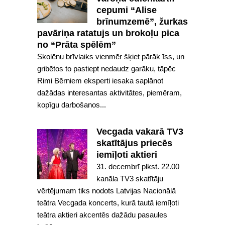
cepumi “Alise
brīnumzemē”, žurkas
pavāriņa ratatujs un brokoļu pica
no “Prāta spēlēm”
Skolēnu brīvlaiks vienmēr šķiet pārāk īss, un
gribētos to pastiept nedaudz garāku, tāpēc
Rimi Bērniem eksperti iesaka saplānot
dažādas interesantas aktivitātes, piemēram,
kopīgu darbošanos...
Vecgada vakarā TV3
skatītājus priecēs
iemīļoti aktieri
31. decembrī plkst. 22.00
kanāla TV3 skatītāju
vērtējumam tiks nodots Latvijas Nacionālā
teātra Vecgada koncerts, kurā tautā iemīļoti
teātra aktieri akcentēs dažādu pasaules