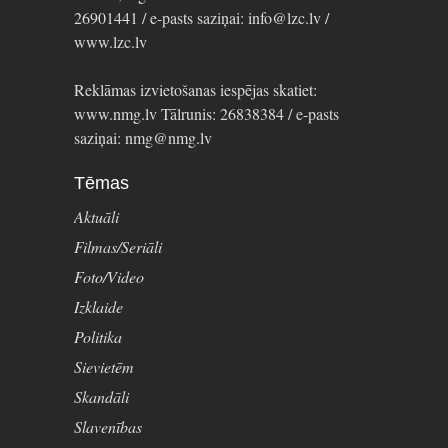
26901441 / e-pasts saziņai: info@lzc.lv /
www.lzc.lv
Reklāmas izvietošanas iespējas skatiet:
www.nmg.lv Tālrunis: 26838384 / e-pasts
saziņai: nmg@nmg.lv
Tēmas
Aktuāli
Filmas/Seriāli
Foto/Video
Izklaide
Politika
Sievietēm
Skandāli
Slavenības