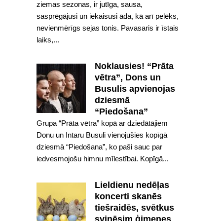
ziemas sezonas, ir jutīga, sausa,
sasprēgājusi un iekaisusi āda, kā arī pelēks,
nevienmērīgs sejas tonis. Pavasaris ir īstais
laiks,...
Noklausies! “Prāta
vētra”, Dons un
Busulis apvienojas
dziesmā
“Piedošana”
Grupa “Prāta vētra” kopā ar dziedātājiem
Donu un Intaru Busuli vienojušies kopīgā
dziesmā “Piedošana”, ko paši sauc par
iedvesmojošu himnu mīlestībai. Kopīgā...
Lieldienu nedēļas
koncerti skanēs
tiešraidēs, svētkus
svinēsim ģimenes