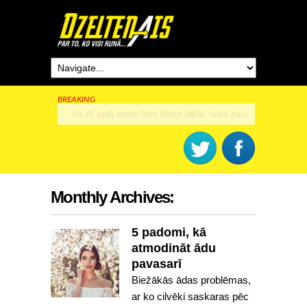
BREAKING
Rīga šogad svinēs 825. dzimšanas dienu
Monthly Archives:
5 padomi, kā
atmodināt ādu
pavasarī
Biežākās ādas problēmas,
ar ko cilvēki saskaras pēc