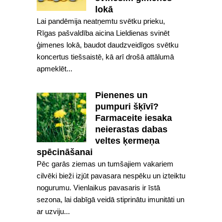
lokā
Lai pandēmija neatņemtu svētku prieku,
Rīgas pašvaldība aicina Lieldienas svinēt
ģimenes lokā, baudot daudzveidīgos svētku
koncertus tiešsaistē, kā arī drošā attālumā
apmeklēt...
Pienenes un
pumpuri šķīvī?
Farmaceite iesaka
neierastas dabas
veltes ķermeņa
spēcināšanai
Pēc garās ziemas un tumšajiem vakariem
cilvēki bieži izjūt pavasara nespēku un izteiktu
nogurumu. Vienlaikus pavasaris ir īstā
sezona, lai dabīgā veidā stiprinātu imunitāti un
ar uzviju...