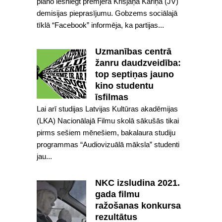
plāno iesniegt premjera Krišjāņa Kariņa (JV)
demisijas pieprasījumu. Gobzems sociālajā
tīklā “Facebook” informēja, ka partijas...
Uzmanības centrā
žanru daudzveidība:
top septiņas jauno
kino studentu
īsfilmas
Lai arī studijas Latvijas Kultūras akadēmijas
(LKA) Nacionālajā Filmu skolā sākušās tikai
pirms sešiem mēnešiem, bakalaura studiju
programmas “Audiovizuālā māksla” studenti
jau...
NKC izsludina 2021.
gada filmu
ražošanas konkursa
rezultātus