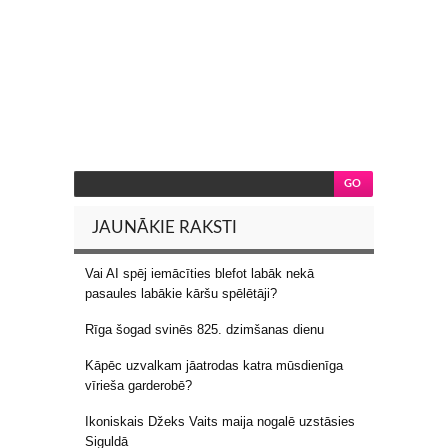
JAUNĀKIE RAKSTI
Vai AI spēj iemācīties blefot labāk nekā
pasaules labākie kāršu spēlētāji?
Rīga šogad svinēs 825. dzimšanas dienu
Kāpēc uzvalkam jāatrodas katra mūsdienīga
vīrieša garderobē?
Ikoniskais Džeks Vaits maija nogalē uzstāsies
Siguldā