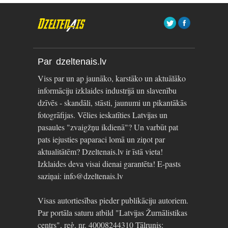
Par dzeltenais.lv
Viss par un ap jaunāko, karstāko un aktuālāko
informāciju izklaides industrijā un slavenību
dzīvēs - skandāli, stāsti, jaunumi un pikantākās
fotogrāfijas. Vēlies ieskatīties Latvijas un
pasaules "zvaigžņu ikdienā"? Un varbūt pat
pats iejusties paparaci lomā un ziņot par
aktualitātēm? Dzeltenais.lv ir īstā vieta!
Izklaides deva visai dienai garantēta! E-pasts
saziņai: info@dzeltenais.lv
Visas autortiesības pieder publikāciju autoriem.
Par portāla saturu atbild "Latvijas Žurnālistikas
centrs", reģ. nr. 40008244310 Tālrunis: