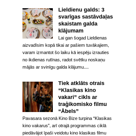
Lieldienu galds: 3
svarīgas sastāvdaļas
skaistam galda
klājumam
Lai gan šogad Lieldienas
aizvadīsim kopā tikai ar pašiem tuvākajiem,
varam izmantot šo laiku kā iespēju izrauties
no ikdienas rutīnas, radot svētku noskaņu
mājās ar svinīgu galda klājumu....
Tiek atklāts otrais
“Klasikas kino
vakari” cikls ar
traģikomisko filmu
“Ābels”
Pavasara sezonā Kino Bize turpina “Klasikas
kino vakarus”, arī otrajā programmas ciklā
piedāvājot īpaši veidotu kino klasikas filmu