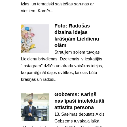
izlasi un tematiski saistošas sarunas ar
viesiem. Kamēr...
Foto: Radošas
dizaina idejas
krāšņām Lieldienu
olām
Straujiem soļiem tuvojas
Lieldienu brīvdienas. Dzeltenais.lv ieskatījās
“Instagram” dzīlēs un atrada vairākas idejas,
ko pamēģināt šajos svētkos, lai olas būtu
krāšņas un radoši...
Gobzems: Kariņš
nav īpaši intelektuāli
attīstīta persona
13. Saeimas deputāts Aldis
Gobzems tuvākajā laikā