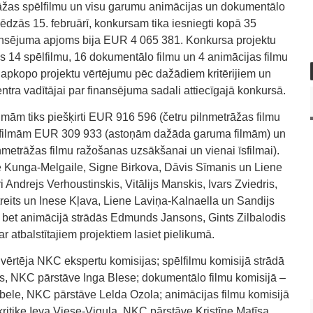
trāžas spēlfilmu un visu garumu animācijas un dokumentālo
ēdzās 15. februārī, konkursam tika iesniegti kopā 35
inansējuma apjoms bija EUR 4 065 381. Konkursa projektu
ās 14 spēlfilmu, 16 dokumentālo filmu un 4 animācijas filmu
ti apkopo projektu vērtējumu pēc dažādiem kritērijiem un
ra vadītājai par finansējuma sadali attiecīgajā konkursā.
mām tiks piešķirti EUR 916 596 (četru pilnmetrāžas filmu
 filmām EUR 309 933 (astoņām dažāda garuma filmām) un
metrāžas filmu ražošanas uzsākšanai un vienai īsfilmai).
e Kunga-Melgaile, Signe Birkova, Dāvis Sīmanis un Liene
 Andrejs Verhoustinskis, Vitālijs Manskis, Ivars Zviedris,
eits un Inese Kļava, Liene Laviņa-Kalnaella un Sandijs
 bet animācijā strādās Edmunds Jansons, Gints Zilbalodis
r atbalstītajiem projektiem lasiet pielikumā.
rtēja NKC ekspertu komisijas; spēlfilmu komisijā strādā
s, NKC pārstāve Inga Blese; dokumentālo filmu komisijā –
bele, NKC pārstāve Lelda Ozola; animācijas filmu komisijā
kritiķe Ieva Viese-Vigula, NKC pārstāve Kristīne Matīsa.