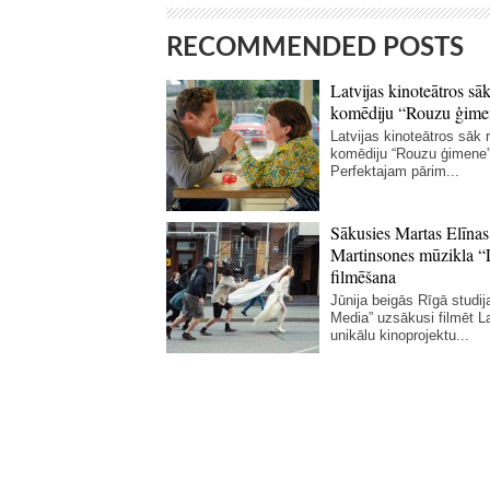
RECOMMENDED POSTS
Latvijas kinoteātros sāk
komēdiju “Rouzu ģime
Latvijas kinoteātros sāk r
komēdiju “Rouzu ģimene”
Perfektajam pārim...
Sākusies Martas Elīnas
Martinsones mūzikla “
filmēšana
Jūnija beigās Rīgā studij
Media” uzsākusi filmēt La
unikālu kinoprojektu...