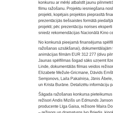
konkursu ar mērķi atbalstīt jaunu pilnme
filmu ražošanu. Projektu iesniegšana nosl
projekti, kopējais projektos pieprasītā f
prezentācijās tiešsaistes formātā piedalīj
projekti; pēc prezentāciju norises eksper
sniedz rekomendācijas Nacionālā Kino cent
No konkursā pieejamā finansējuma spēlfil
ražošanas uzsākšanai), dokumentālajām
animācijas filmām EUR 312 277 (divu piln
Jaunas spēlfilmas šogad sāks uzņemt Ilz
Linde, dokumentālās filmas veidos režisori
Elizabete Mežule-Gricmane, Dāvids Ernštr
Semjonovs, Laila Pakalniņa, Jānis Ābele,
un Krista Burāne. Detalizētu informāciju pa
Šāgada ražošanas konkursa pieteikumus vē
režisori Andis Mizišs un Edmunds Janson
producente Līga Gaisa, režisore Maira Do
– režisors un dramaturgs Ivo Briedis, kino