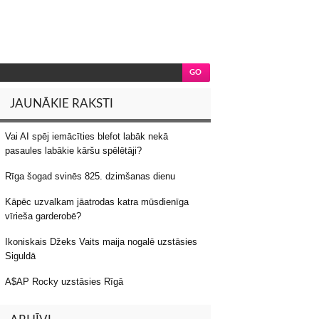
JAUNĀKIE RAKSTI
Vai AI spēj iemācīties blefot labāk nekā
pasaules labākie kāršu spēlētāji?
Rīga šogad svinēs 825. dzimšanas dienu
Kāpēc uzvalkam jāatrodas katra mūsdienīga
vīrieša garderobē?
Ikoniskais Džeks Vaits maija nogalē uzstāsies
Siguldā
A$AP Rocky uzstāsies Rīgā