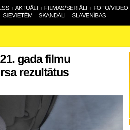
LSS
AKTUĀLI
FILMAS/SERIĀLI
FOTO/VIDEO
SIEVIETĒM
SKANDĀLI
SLAVENĪBAS
21. gada filmu
sa rezultātus