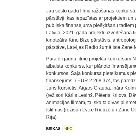
Jau sesto gadu filmu ražošanas konkursā e
pārstāvji, kas iepazīstas ar projektiem u
publiskā finansējuma piešķiršanu tādiem p
Latvijā. 2021. gadā projektu izvērtēšanā l
kinoteātra Kino Bize pārstāvis, antropolo
pārstāve, Latvijas Radio žurnāliste Zane 
Paralēli jaunu filmu projektu konkursam Na
atbalsta konkurss, kur plānoto finansējum
konkursos. Šajā konkursā pieteikumus pie
finansējums ir EUR 2 268 374, tas paredzē
Juris Kursietis, Aigars Grauba, Ināra Ko
(režisori Kārlis Lesiņš, Pēteris Krilovs, 
animācijas filmām, tai skaitā divas pilnm
īsfilmas (režisori Dace Rīdūze un Zane Ob
Rija).
BIRKAS:
NKC