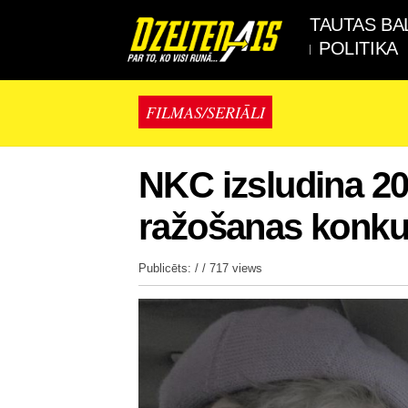
TAUTAS BA
POLITIKA
FILMAS/SERIĀLI
NKC izsludina 20
ražošanas konkur
Publicēts: / /
717 views