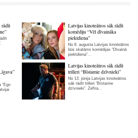
 rādīt
Latvijas kinoteātros sāk rādīt
ne”
komēdiju “Vēl dīvaināka
piektdiena”
ādīt
.
No 8. augusta Latvijas kinoteātros
būs skatāms komēdijas “Dīvainā
piektdiena”...
Latvijas kinoteātros sāk rādīt
Līgava”
trilleri “Bīstamie dzīvnieki”
No 13. jūnija Latvijas kinoteātros
sāk rādīt trilleri “Bīstamie
a “Ego
dzīvnieki”. Zefīra...
tvijai