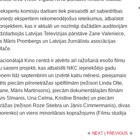
kspertu komisiju darbam tiek piesaistīti arī sabiedrības
n sniedz ekspertiem rekomendējošus ieteikumus, atbalstot
rojektiem, kas ir aktuāli un nozīmīgi dažādām auditorijām
īdzdarbojās Latvijas Televīzijas pārstāve Zane Valeniece,
gs Māris Prombergs un Latvijas žurnālistu asociācijas
Mače.
cionālajā Kino centrā ir atvērts arī ražošanā esošo filmu
u saņem projekti, kas atbalstīti NKC iepriekšējo gadu
ņem līdz septembrim un izvērtē katru mēnesi, pieejamais
ts piecām pilnmetrāžas spēlfilmām (režisori Linda Olte,
lmane, Māris Martinsons), piecām dokumentālajām filmām
Dāvis Sīmanis, Una Celma, Kristīne Briede) un piecām
etrāžas (režisori Roze Stiebra un Jānis Cimmermanis), divas
orenko) un viens minoritārais kopražojums (Filmu studija
«
»
NEXT
|
PREVIOUS