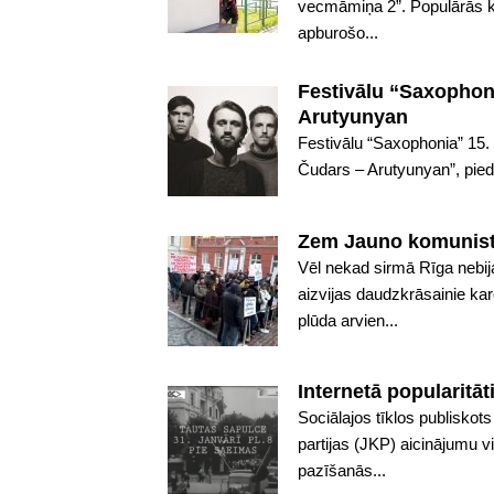
vecmāmiņa 2”. Populārās ko
apburošo...
Festivālu “Saxophoni
Arutyunyan
Festivālu “Saxophonia” 15.
Čudars – Arutyunyan”, pied
Zem Jauno komunist
Vēl nekad sirmā Rīga nebij
aizvijas daudzkrāsainie ka
plūda arvien...
Internetā popularitāt
Sociālajos tīklos publiskot
partijas (JKP) aicinājumu v
pazīšanās...