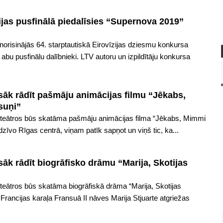
ijas pusfinālā piedalīsies “Supernova 2019”
orisinājās 64. starptautiskā Eirovīzijas dziesmu konkursa
i abu pusfinālu dalībnieki. LTV autoru un izpildītāju konkursa
 sāk rādīt pašmāju animācijas filmu “Jēkabs,
suņi”
noteātros būs skatāma pašmāju animācijas filma “Jēkabs, Mimmi
dzīvo Rīgas centrā, viņam patīk sapņot un viņš tic, ka...
sāk rādīt biogrāfisko drāmu “Marija, Skotijas
oteātros būs skatāma biogrāfiskā drāma “Marija, Skotijas
 Francijas karaļa Fransuā II nāves Marija Stjuarte atgriežas