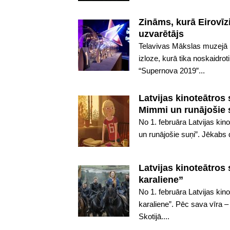
Zināms, kurā Eirovīz
uzvarētājs
Telavivas Mākslas muzejā n
izloze, kurā tika noskaidrot
“Supernova 2019”...
Latvijas kinoteātros
Mimmi un runājošie 
No 1. februāra Latvijas ki
un runājošie suņi”. Jēkabs 
Latvijas kinoteātros 
karaliene”
No 1. februāra Latvijas kin
karaliene”. Pēc sava vīra –
Skotijā....