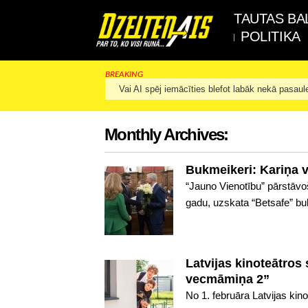
TAUTAS BA
POLITIKA
BREAKING
Vai AI spēj iemācīties blefot labāk nekā pasaul
Monthly Archives:
Bukmeikeri: Kariņa v
“Jauno Vienotību” pārstāvoš
gadu, uzskata “Betsafe” bukm
Latvijas kinoteātros
vecmāmiņa 2”
No 1. februāra Latvijas ki