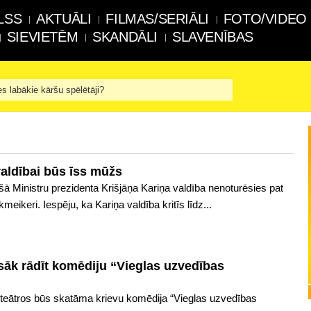
LSS
AKTUĀLI
FILMAS/SERIĀLI
FOTO/VIDEO
SIEVIETĒM
SKANDĀLI
SLAVENĪBAS
es labākie kāršu spēlētāji?
aldībai būs īss mūžs
ā Ministru prezidenta Krišjāņa Kariņa valdība nenoturēsies pat
eikeri. Iespēju, ka Kariņa valdība kritīs līdz...
 sāk rādīt komēdiju “Vieglas uzvedības
noteātros būs skatāma krievu komēdija “Vieglas uzvedības