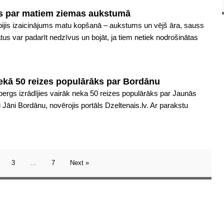
es par matiem ziemas aukstumā
bijis izaicinājums matu kopšanā – aukstums un vējš āra, sauss
atus var padarīt nedzīvus un bojāt, ja tiem netiek nodrošinātas
ekā 50 reizes populārāks par Bordānu
ergs izrādījies vairāk neka 50 reizes populārāks par Jaunās
i Jāni Bordānu, novērojis portāls Dzeltenais.lv. Ar parakstu
3
…
7
Next »