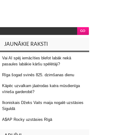
JAUNĀKIE RAKSTI
Vai AI spēj iemācīties blefot labāk nekā
pasaules labākie kāršu spēlētāji?
Rīga šogad svinēs 825. dzimšanas dienu
Kāpēc uzvalkam jāatrodas katra mūsdienīga
vīrieša garderobē?
Ikoniskais Džeks Vaits maija nogalē uzstāsies
Siguldā
A$AP Rocky uzstāsies Rīgā