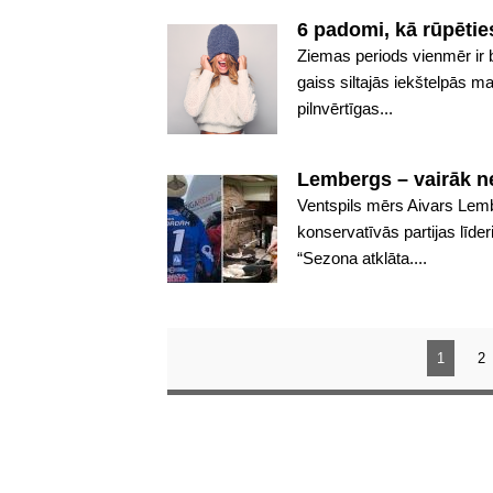
6 padomi, kā rūpēti
Ziemas periods vienmēr ir 
gaiss siltajās iekštelpās m
pilnvērtīgas...
Lembergs – vairāk n
Ventspils mērs Aivars Lemb
konservatīvās partijas līder
“Sezona atklāta....
1
2