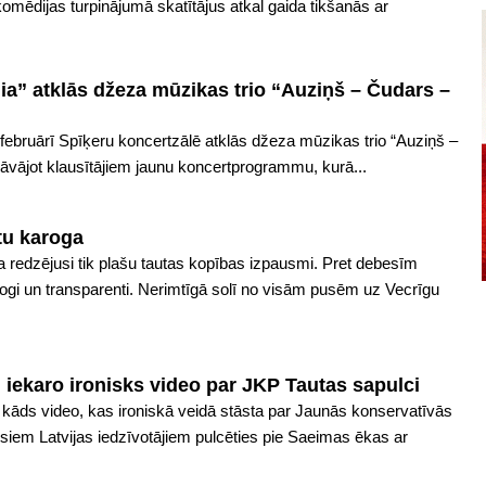
mēdijas turpinājumā skatītājus atkal gaida tikšanās ar
a” atklās džeza mūzikas trio “Auziņš – Čudars –
 februārī Spīķeru koncertzālē atklās džeza mūzikas trio “Auziņš –
āvājot klausītājiem jaunu koncertprogrammu, kurā...
u karoga
a redzējusi tik plašu tautas kopības izpausmi. Pret debesīm
rogi un transparenti. Nerimtīgā solī no visām pusēm uz Vecrīgu
i iekaro ironisks video par JKP Tautas sapulci
s kāds video, kas ironiskā veidā stāsta par Jaunās konservatīvās
isiem Latvijas iedzīvotājiem pulcēties pie Saeimas ēkas ar