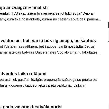
o ar zvaigzni» finālisti
mbrī, TV3 skatītājiem bija iespēja sekot līdzi šova “Dejo ar
mam, kurā tika noskaidrots, kuram no četriem šova deju pāriem...
zveidosies, bet, vai tā būs ilglaicīga, es šaubos
dot līdz Ziemassvētkiem, bet šaubos, vai tā nostrādās četrus
āma” izteicās Latvijas Universitātes Sociālo zinātņu fakultātes...
adventes laika rotājumi
sti tiek gaidīta, līdzīgās proporcijās izjūtot gaišu prieku par
su ilgošanos, kaut šo laiku varētu paildzināt. Laiks ir
. gada vasaras festivāla norisi