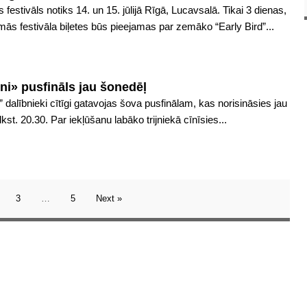
estivāls notiks 14. un 15. jūlijā Rīgā, Lucavsalā. Tikai 3 dienas,
ās festivāla biļetes būs pieejamas par zemāko “Early Bird”...
ni» pusfināls jau šonedēļ
 dalībnieki cītīgi gatavojas šova pusfinālam, kas norisināsies jau
st. 20.30. Par iekļūšanu labāko trijniekā cīnīsies...
3
…
5
Next »