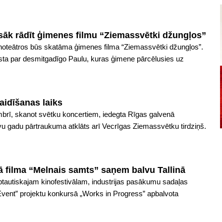
 sāk rādīt ģimenes filmu “Ziemassvētki džungļos”
noteātros būs skatāma ģimenes filma “Ziemassvētki džungļos”.
sta par desmitgadīgo Paulu, kuras ģimene pārcēlusies uz
aidīšanas laiks
brī, skanot svētku koncertiem, iedegta Rīgas galvenā
u gadu pārtraukuma atklāts arī Vecrīgas Ziemassvētku tirdziņš.
ā filma “Melnais samts” saņem balvu Tallinā
ptautiskajam kinofestivālam, industrijas pasākumu sadaļas
 Event” projektu konkursā „Works in Progress” apbalvota