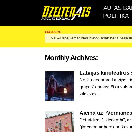
TAUTAS BA
POLITIKA
BREAKING
Vai AI spēj iemācīties blefot labāk nekā pasaul
Monthly Archives:
Latvijas kinoteātros 
No 2. decembra Latvijas ki
grupa Ziemassvētku vakar
ķīlniekos....
Aicina uz “Vērmanes
Ceturtdien, 1. decembrī, 
ģimenēm ar bērniem, kas tu