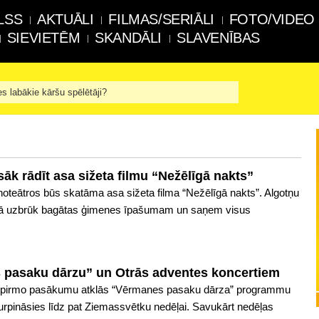
LSS
AKTUĀLI
FILMAS/SERIĀLI
FOTO/VIDEO
SIEVIETĒM
SKANDĀLI
SLAVENĪBAS
es labākie kāršu spēlētāji?
sāk rādīt asa sižeta filmu “Nežēlīgā nakts”
noteātros būs skatāma asa sižeta filma “Nežēlīgā nakts”. Algotņu
ā uzbrūk bagātas ģimenes īpašumam un saņem visus
 pasaku dārzu” un Otrās adventes koncertiem
ar pirmo pasākumu atklās “Vērmanes pasaku dārza” programmu
rpināsies līdz pat Ziemassvētku nedēļai. Savukārt nedēļas