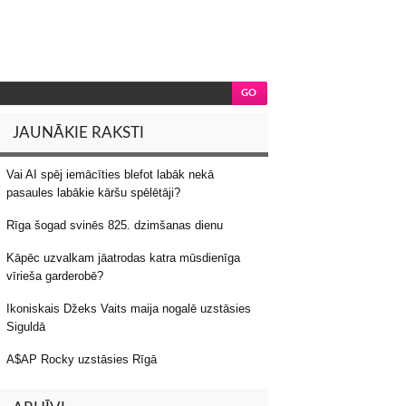
JAUNĀKIE RAKSTI
Vai AI spēj iemācīties blefot labāk nekā
pasaules labākie kāršu spēlētāji?
Rīga šogad svinēs 825. dzimšanas dienu
Kāpēc uzvalkam jāatrodas katra mūsdienīga
vīrieša garderobē?
Ikoniskais Džeks Vaits maija nogalē uzstāsies
Siguldā
A$AP Rocky uzstāsies Rīgā