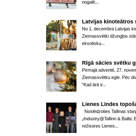
nogalē...
Latvijas kinoteātros
No 1. decembra Latvijas ki
Ziemassvētki džungļos stā
eksotisku...
Rīgā sācies svētku g
Pirmajā adventē, 27. novem
Ziemassvētku egle. Pēc div
“Kad ārā ir...
Lienes Lindes topoš
Noslēdzoties Tallinas star
„Industry@Tallinn & Baltic
režisores Lienes...