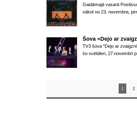
Gaidāmajā vasarā Positivus f
sākot no 23. novembra, pirm
Šova «Dejo ar zvaigz
TV3 šova “Dejo ar zvaigzni”
šo svētdien, 27.novembrī plk
1
2