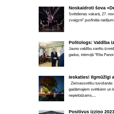
Noskaidroti šova «Dej
Svētdienas vakarā, 27. nove
zvaigzni” pusfināla raidīju
Politologs: Valdība i
Jauno valdību varētu izvei
gadus, intervijā “Rīta Panor
Ieskaties! Ilgmūžīgi 
Ziemassvētku tuvošanās para
gaidāmajiem svētkiem un klu
nepielūdzams,...
Positivus izziņo 2023