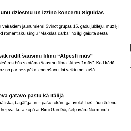
jaunu dziesmu un izziņo koncertu Siguldas
r vairākiem jaunumiem! Svinot grupas 15. gadu jubileju, mūziķi
 romantisku singlu “Mākslas darbs” no ilgi gaidītā sestā
 sāk rādīt šausmu filmu “Atpestī mūs”
noteātros būs skatāma šausmu filma “Atpestī mūs”. Kad kādā
 paziņo par bezgrēka ieņemšanu, lai veiktu notikušā
va gatavo pastu kā Itālijā
mātiska, bagātīga un – pašu rokām gatavota! Tieši tādu ēdienu
Andrejeva, kura kopā ar Rimi Gardēdi, šefpavāru Normundu