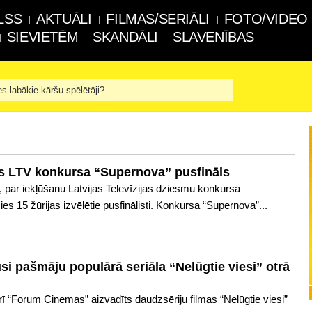
LSS
AKTUĀLI
FILMAS/SERIĀLI
FOTO/VIDEO
SIEVIETĒM
SKANDĀLI
SLAVENĪBAS
es labākie kāršu spēlētāji?
es LTV konkursa “Supernova” pusfināls
ī, par iekļūšanu Latvijas Televīzijas dziesmu konkursa
es 15 žūrijas izvēlētie pusfinālisti. Konkursa “Supernova”...
usi pašmāju populārā seriāla “Nelūgtie viesi” otrā
rī “Forum Cinemas” aizvadīts daudzsēriju filmas “Nelūgtie viesi”