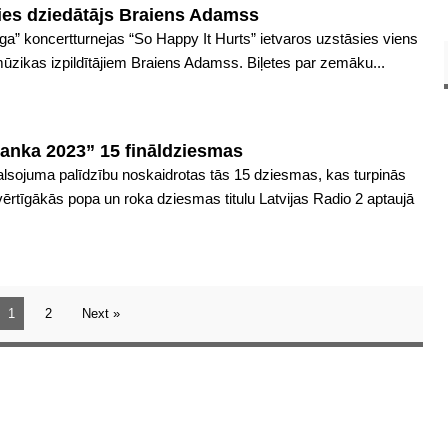
ies dziedātājs Braiens Adamss
Rīga” koncertturnejas “So Happy It Hurts” ietvaros uzstāsies viens
mūzikas izpildītājiem Braiens Adamss. Biļetes par zemāku...
anka 2023” 15 fināldziesmas
balsojuma palīdzību noskaidrotas tās 15 dziesmas, kas turpinās
ērtīgākās popa un roka dziesmas titulu Latvijas Radio 2 aptaujā
1
2
Next »