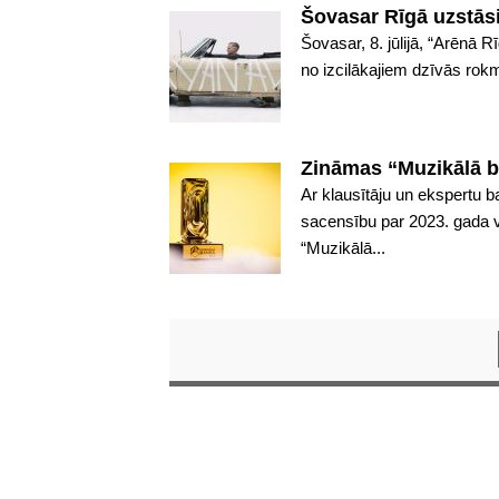
Šovasar Rīgā uzstās
Šovasar, 8. jūlijā, “Arēnā 
no izcilākajiem dzīvās rok
Zināmas “Muzikālā b
Ar klausītāju un ekspertu 
sacensību par 2023. gada v
“Muzikālā...