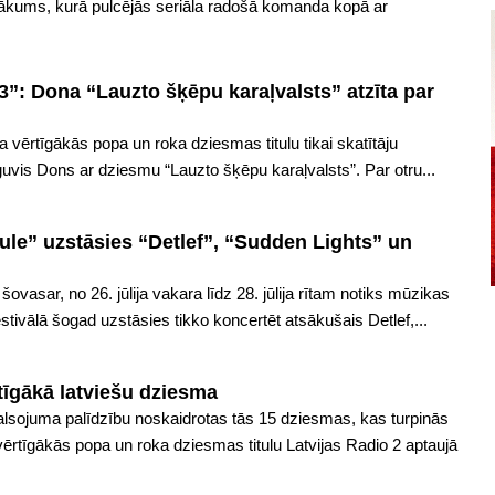
ākums, kurā pulcējās seriāla radošā komanda kopā ar
”: Dona “Lauzto šķēpu karaļvalsts” atzīta par
vērtīgākās popa un roka dziesmas titulu tikai skatītāju
guvis Dons ar dziesmu “Lauzto šķēpu karaļvalsts”. Par otru...
ule” uzstāsies “Detlef”, “Sudden Lights” un
šovasar, no 26. jūlija vakara līdz 28. jūlija rītam notiks mūzikas
stivālā šogad uzstāsies tikko koncertēt atsākušais Detlef,...
tīgākā latviešu dziesma
balsojuma palīdzību noskaidrotas tās 15 dziesmas, kas turpinās
ērtīgākās popa un roka dziesmas titulu Latvijas Radio 2 aptaujā