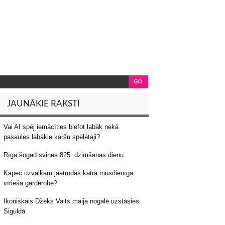
JAUNĀKIE RAKSTI
Vai AI spēj iemācīties blefot labāk nekā
pasaules labākie kāršu spēlētāji?
Rīga šogad svinēs 825. dzimšanas dienu
Kāpēc uzvalkam jāatrodas katra mūsdienīga
vīrieša garderobē?
Ikoniskais Džeks Vaits maija nogalē uzstāsies
Siguldā