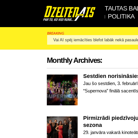
TAUTAS BA
POLITIKA
BREAKING
Vai AI spēj iemācīties blefot labāk nekā pasaul
Monthly Archives:
Sestdien norisināsi
Jau šo sestdien, 3. februār
“Supernova” finālā sacentīsi
Pirmizrādi piedzīvoj
sezona
29. janvāra vakarā kinoteāt