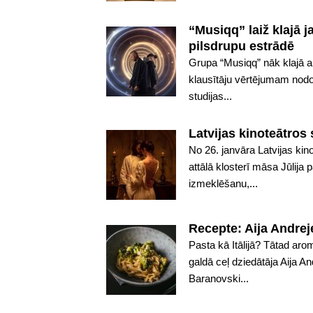
“Musiqq” laiž klajā 
pilsdrupu estrādē
Grupa “Musiqq” nāk klajā a
klausītāju vērtējumam nodod
studijas...
Latvijas kinoteātros
No 26. janvāra Latvijas ki
attālā klosterī māsa Jūlija
izmeklēšanu,...
Recepte: Aija Andreje
Pasta kā Itālijā? Tātad aro
galdā ceļ dziedātāja Aija 
Baranovski...