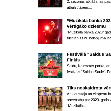
2. sezonas atklāšanas pas
atbalstītājiem,...
“Muzikālā banka 2023
vērtīgāko dziesmu
“Muzikālā banka 2023” gada 
triecienīsziņu balsojumā ie
Festivālā “Saldus Sa
Fiņķis
Saldū, Kalnsētas parkā, arī 
festivāls “Saldus Saule”. Fe
Tiks noskaidrota vēr
Ar klausītāju un ekspertu 
sacensību par 2023. gada v
“Muzikālā...