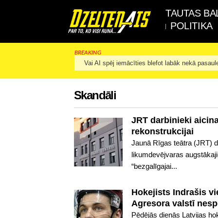
TAUTAS BA
POLITIKA
BREAKING
Vai AI spēj iemācīties blefot labāk nekā pasaul
Skandāli
JRT darbinieki aicina
rekonstrukcijai
Jaunā Rīgas teātra (JRT) da
likumdevējvaras augstākajie
“bezgalīgajai...
Hokejists Indrašis v
Agresora valstī nesp
Pēdējās dienās Latvijas hok