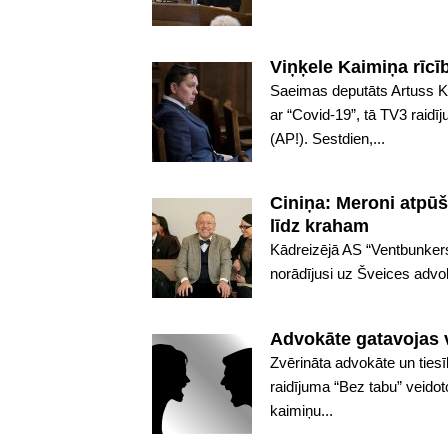
Viņķele Kaimiņa rīc
Saeimas deputāts Artuss K
ar “Covid-19”, tā TV3 raidī
(AP!). Sestdien,...
Ciniņa: Meroni atpū
līdz kraham
Kādreizējā AS “Ventbunkers
norādījusi uz Šveices advo
Advokāte gatavojas v
Zvērināta advokāte un ties
raidījuma “Bez tabu” veidot
kaimiņu...