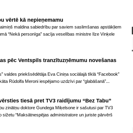
ību vērtē kā nepieņemamu
aimiņš maldina sabiedrību par saviem saslimšanas apstākļiem
jumā “Nekā personīga” sacīja veselības ministre Ilze Vinķele
šas pēc Ventspils tranzītuzņēmumu novešanas
” valdes priekšsēdētāja Eva Ciniņa sociālajā tīklā “Facebook”
kāta Rūdolfa Meroni iespējamo uzdzīvi par “glabāšanā”...
ērsties tiesā pret TV3 raidījumu “Bez Tabu”
ību zinātņu doktore Gundega Miķelsone ir sašutusi par TV3
o sižetu “Maksātnespējas administratore un juriste pārvērš