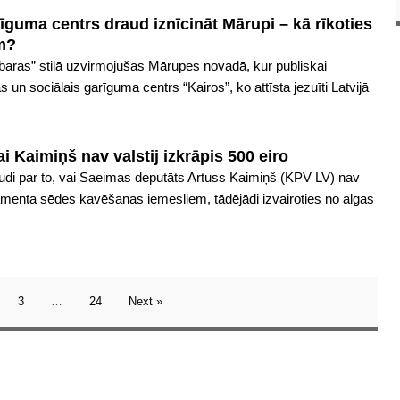
guma centrs draud iznīcināt Mārupi – kā rīkoties
em?
rbaras” stilā uzvirmojušas Mārupes novadā, kur publiskai
 un sociālais garīguma centrs “Kairos”, ko attīsta jezuīti Latvijā
ai Kaimiņš nav valstij izkrāpis 500 eiro
baudi par to, vai Saeimas deputāts Artuss Kaimiņš (KPV LV) nav
lamenta sēdes kavēšanas iemesliem, tādējādi izvairoties no algas
3
…
24
Next »