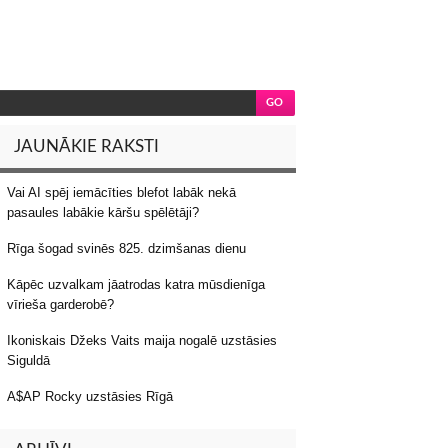
JAUNĀKIE RAKSTI
Vai AI spēj iemācīties blefot labāk nekā
pasaules labākie kāršu spēlētāji?
Rīga šogad svinēs 825. dzimšanas dienu
Kāpēc uzvalkam jāatrodas katra mūsdienīga
vīrieša garderobē?
Ikoniskais Džeks Vaits maija nogalē uzstāsies
Siguldā
A$AP Rocky uzstāsies Rīgā