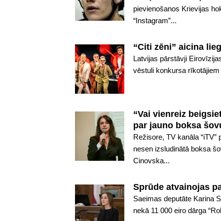
pievienošanos Krievijas h
“Instagram”...
“Citi zēni” aicina lieg
Latvijas pārstāvji Eirovīzij
vēstuli konkursa rīkotājiem
“Vai vienreiz beigsi
par jauno boksa šov
Režisore, TV kanāla “iTV” 
nesen izsludinātā boksa š
Cinovska...
Sprūde atvainojas pa
Saeimas deputāte Karina Spr
nekā 11 000 eiro dārga “Ro