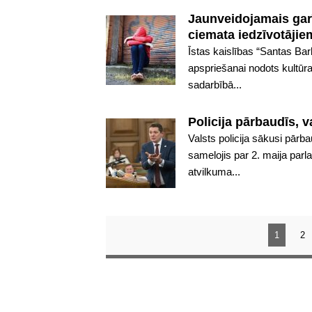
Jaunveidojamais garī
ciemata iedzīvotāji
Īstas kaislības “Santas Ba
apspriešanai nodots kultūras
sadarbībā...
Policija pārbaudīs, v
Valsts policija sākusi pār
samelojis par 2. maija par
atvilkuma...
1
2