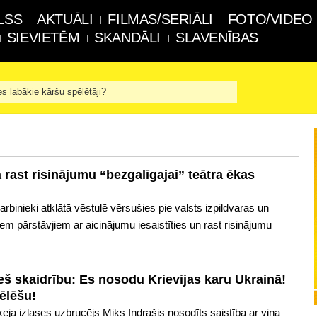
LSS
AKTUĀLI
FILMAS/SERIĀLI
FOTO/VIDEO
SIEVIETĒM
SKANDĀLI
SLAVENĪBAS
es labākie kāršu spēlētāji?
 rast risinājumu “bezgalīgajai” teātra ēkas
rbinieki atklātā vēstulē vērsušies pie valsts izpildvaras un
m pārstāvjiem ar aicinājumu iesaistīties un rast risinājumu
ieš skaidrību: Es nosodu Krievijas karu Ukrainā!
ēlēšu!
eja izlases uzbrucējs Miks Indrašis nosodīts saistība ar viņa