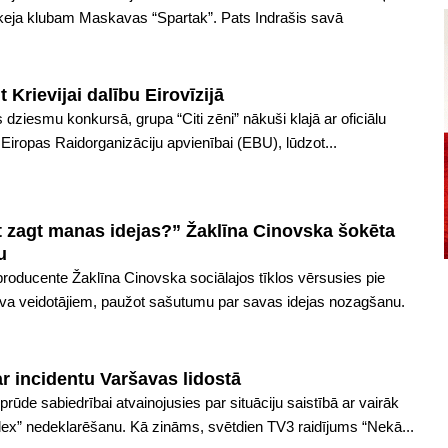
okeja klubam Maskavas “Spartak”. Pats Indrašis savā
t Krievijai dalību Eirovīzijā
as dziesmu konkursā, grupa “Citi zēni” nākuši klajā ar oficiālu
 Eiropas Raidorganizāciju apvienībai (EBU), lūdzot...
et zagt manas idejas?” Žaklīna Cinovska šokēta
u
producente Žaklīna Cinovska sociālajos tīklos vērsusies pie
ova veidotājiem, paužot sašutumu par savas idejas nozagšanu.
r incidentu Varšavas lidostā
ūde sabiedrībai atvainojusies par situāciju saistībā ar vairāk
lex” nedeklarēšanu. Kā zināms, svētdien TV3 raidījums “Nekā...