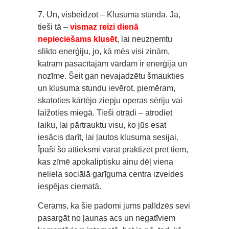
7. Un, visbeidzot – Klusuma stunda. Jā,
tieši tā –
vismaz reizi dienā
nepieciešams klusēt
, lai neuzņemtu
slikto enerģiju, jo, kā mēs visi zinām,
katram pasacītajām vārdam ir enerģija un
nozīme. Šeit gan nevajadzētu šmaukties
un klusuma stundu ievērot, piemēram,
skatoties kārtējo ziepju operas sēriju vai
laižoties miegā. Tieši otrādi – atrodiet
laiku, lai pārtrauktu visu, ko jūs esat
iesācis darīt, lai ļautos klusuma sesijai.
Īpaši šo attieksmi varat praktizēt pret tiem,
kas zīmē apokaliptisku ainu dēļ viena
neliela sociālā garīguma centra izveides
iespējas ciematā.
Cerams, ka šie padomi jums palīdzēs sevi
pasargāt no ļaunas acs un negatīviem