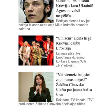
skaidrību: Es nosodu
Krievijas karu Ukrainā!
Agresora valstī
nespēlēšu!
Pēdējās dienās Latvijas
hokeja izlases uzbrucējs Miks Indrašis nosodīts
saistība...
“Citi zēni” aicina liegt
Krievijai dalību
Eirovīzijā
Latvijas pārstāvji
Eirovīzijas dziesmu
konkursā, grupa “Citi
zēni” nākuši...
“Vai vienreiz beigsiet
zagt manas idejas?”
Žaklīna Cinovska
šokēta par jauno boksa
šovu
Režisore, TV kanāla “iTV”
producente Žaklīna Cinovska sociālajos tīklos...