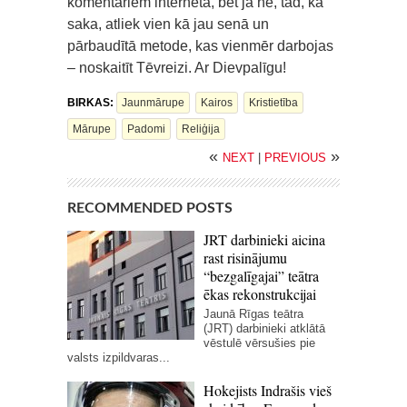
komentāriem internetā, bet ja nē, tad, kā
saka, atliek vien kā jau senā un
pārbaudītā metode, kas vienmēr darbojas
– noskaitīt Tēvreizi. Ar Dievpalīgu!
BIRKAS:
Jaunmārupe
Kairos
Kristietība
Mārupe
Padomi
Reliģija
«
»
NEXT
|
PREVIOUS
RECOMMENDED POSTS
JRT darbinieki aicina
rast risinājumu
“bezgalīgajai” teātra
ēkas rekonstrukcijai
Jaunā Rīgas teātra
(JRT) darbinieki atklātā
vēstulē vērsušies pie
valsts izpildvaras...
Hokejists Indrašis vieš