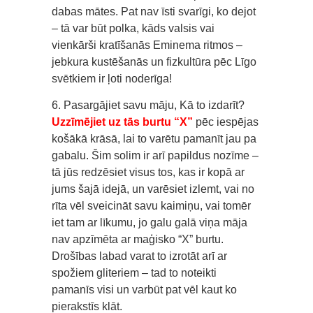
dabas mātes. Pat nav īsti svarīgi, ko dejot
– tā var būt polka, kāds valsis vai
vienkārši kratīšanās Eminema ritmos –
jebkura kustēšanās un fizkultūra pēc Līgo
svētkiem ir ļoti noderīga!
6. Pasargājiet savu māju, Kā to izdarīt?
Uzzīmējiet uz tās burtu “X”
pēc iespējas
košākā krāsā, lai to varētu pamanīt jau pa
gabalu. Šim solim ir arī papildus nozīme –
tā jūs redzēsiet visus tos, kas ir kopā ar
jums šajā idejā, un varēsiet izlemt, vai no
rīta vēl sveicināt savu kaimiņu, vai tomēr
iet tam ar līkumu, jo galu galā viņa māja
nav apzīmēta ar maģisko “X” burtu.
Drošības labad varat to izrotāt arī ar
spožiem gliteriem – tad to noteikti
pamanīs visi un varbūt pat vēl kaut ko
pierakstīs klāt.