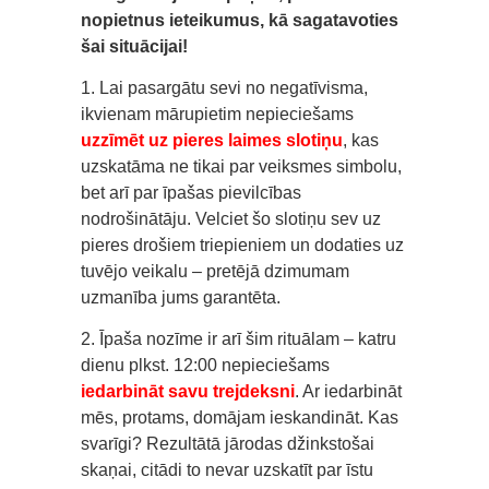
nopietnus ieteikumus, kā sagatavoties
šai situācijai!
1. Lai pasargātu sevi no negatīvisma,
ikvienam mārupietim nepieciešams
uzzīmēt uz pieres laimes slotiņu
, kas
uzskatāma ne tikai par veiksmes simbolu,
bet arī par īpašas pievilcības
nodrošinātāju. Velciet šo slotiņu sev uz
pieres drošiem triepieniem un dodaties uz
tuvējo veikalu – pretējā dzimumam
uzmanība jums garantēta.
2. Īpaša nozīme ir arī šim rituālam – katru
dienu plkst. 12:00 nepieciešams
iedarbināt savu trejdeksni
. Ar iedarbināt
mēs, protams, domājam ieskandināt. Kas
svarīgi? Rezultātā jārodas džinkstošai
skaņai, citādi to nevar uzskatīt par īstu