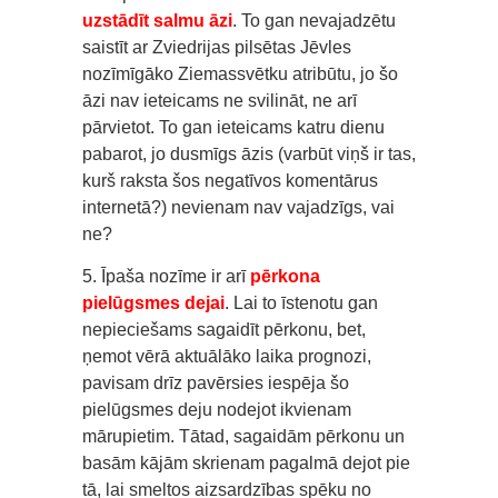
uzstādīt salmu āzi
. To gan nevajadzētu
saistīt ar Zviedrijas pilsētas Jēvles
nozīmīgāko Ziemassvētku atribūtu, jo šo
āzi nav ieteicams ne svilināt, ne arī
pārvietot. To gan ieteicams katru dienu
pabarot, jo dusmīgs āzis (varbūt viņš ir tas,
kurš raksta šos negatīvos komentārus
internetā?) nevienam nav vajadzīgs, vai
ne?
5. Īpaša nozīme ir arī
pērkona
pielūgsmes dejai
. Lai to īstenotu gan
nepieciešams sagaidīt pērkonu, bet,
ņemot vērā aktuālāko laika prognozi,
pavisam drīz pavērsies iespēja šo
pielūgsmes deju nodejot ikvienam
mārupietim. Tātad, sagaidām pērkonu un
basām kājām skrienam pagalmā dejot pie
tā, lai smeltos aizsardzības spēku no