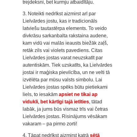
trejdeksni, bet kurmju atbaidītāju.
3. Noteikti nedrīkst aizmirst arī par
Lielvārdes jostu, kas ir tradicionāls
latviešu tautastērpa elements. To veido
divkrāsu sarkanbalta rakstaina audene,
kam vidū vai malās ieausts biežāk zaļš,
retāk zils vai violets pavediens. Citas
Lielvārdes jostas varat neuzskatīt par
autentiskām. Tiek uzskatīts, ka Lielvārdes
jostai ir maģiska pievilcība, un ne velti tā
izvēlēta par mūsu valsts simbolu. Lai
Lielvārdes jostas spēks būtu pietiekami
liels, to iesakām
apsiet ne tikai ap
vidukli, bet kārtīgi tajā ietīties
, tātad
labāk, ja jums būs vismaz trīs vai četras
Lielvārdes jostas. Risinājums vēsākam
vakaram – pa pirmo zorti!
4. Tāpat nedrīkst aizmirst katrā
sētā