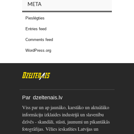
META
Pieslēgties
Entries feed
Comments feed
WordPress.org
Par dzeltenais.lv
Viss par un ap jaunāko, karstāko un aktuālāko
informāciju izklaides industrijā un slavenību
dzīvēs - skandāli, stāsti, jaunumi un pikantākās
fotogrāfijas. Vēlies ieskatīties Latvijas un