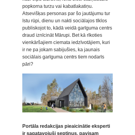
popkorna turzu vai kabatlakatiņu.
Atsevišķas personas par šo jautājumu tur
īstu rūpi, dienu un nakti sociālajos tīklos
publiskojot to, kādā veidā garīguma centrs
draud iznīcināt Mārupi. Bet kā rīkoties
vienkāršajiem ciemata iedzīvotājiem, kuri
ir ne pa jokam sabijušies, ka jaunais
sociālais garīguma centrs tiem nodarīs
pāri?
Portāla redakcijas pieaicinātie eksperti
ir sagatavojuši septiņus, pavisam