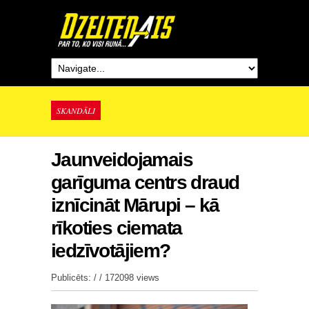
SKANDĀLI
Jaunveidojamais
garīguma centrs draud
iznīcināt Mārupi – kā
rīkoties ciemata
iedzīvotājiem?
Publicēts: / /
172098 views