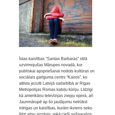
Īstas kaislības “Santas Barbaras” stilā
uzvirmojušas Mārupes novadā, kur
publiskai apspriešanai nodots kultūras un
sociālais garīguma centrs “Kairos”, ko
attīsta jezuīti Latvijā sadarbībā ar Rīgas
Metropolijas Romas katoļu kūriju. Līdzīgi
kā amerikāņu televīzijas ziepju operā, arī
Jaunmārupē ap šo jautājumu netrūkst
intrigas un kaislības, kurām ikviens seko
līdzi elpu aizrāvis, rokā cieši sažņaudzis