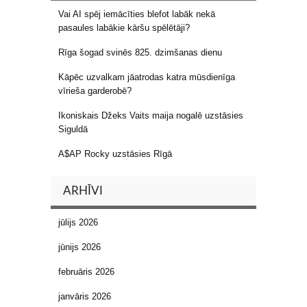
Vai AI spēj iemācīties blefot labāk nekā
pasaules labākie kāršu spēlētāji?
Rīga šogad svinēs 825. dzimšanas dienu
Kāpēc uzvalkam jāatrodas katra mūsdienīga
vīrieša garderobē?
Ikoniskais Džeks Vaits maija nogalē uzstāsies
Siguldā
A$AP Rocky uzstāsies Rīgā
ARHĪVI
jūlijs 2026
jūnijs 2026
februāris 2026
janvāris 2026