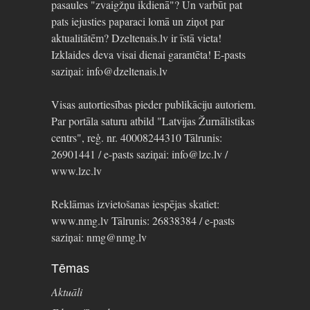
pasaules "zvaigžņu ikdienā"? Un varbūt pat
pats iejusties paparaci lomā un ziņot par
aktualitātēm? Dzeltenais.lv ir īstā vieta!
Izklaides deva visai dienai garantēta! E-pasts
saziņai: info@dzeltenais.lv
Visas autortiesības pieder publikāciju autoriem.
Par portāla saturu atbild "Latvijas Žurnālistikas
centrs", reģ. nr. 40008244310 Tālrunis:
26901441 / e-pasts saziņai: info@lzc.lv /
www.lzc.lv
Reklāmas izvietošanas iespējas skatiet:
www.nmg.lv Tālrunis: 26838384 / e-pasts
saziņai: nmg@nmg.lv
Tēmas
Aktuāli