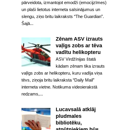
pārveidota, izmantojot emodži (emocijzīmes)
un plaši lietotus interneta saīsinājumus un
slengu, ziņo britu laikraksts “The Guardian”.
Šajā...
Zēnam ASV izrauts
vaļīgs zobs ar tēva
vadītu helikopteru
ASV Virdžīnijas štatā
kādam zēnam tika izrauts
vaļīgs zobs ar helikopteru, kuru vadīja viņa
tēvs, ziņoja britu laikraksta “Daily Mail”
interneta vietne. Notikuma videoierakstā
redzams,...
Lucavsalā atklāj
pludmales
bibliotēku,
atpūtniekiem būs