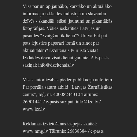
Viss par un ap jaunāko, karstāko un aktuālāko
informāciju izklaides industrijā un slavenību
dzīvēs - skandāli, stāsti, jaunumi un pikantākās
fotogrāfijas. Vēlies ieskatīties Latvijas un
pasaules "zvaigžņu ikdienā"? Un varbūt pat
pats iejusties paparaci lomā un ziņot par
aktualitātēm? Dzeltenais.lv ir īstā vieta!
Izklaides deva visai dienai garantēta! E-pasts
saziņai: info@dzeltenais.lv
Visas autortiesības pieder publikāciju autoriem.
Par portāla saturu atbild "Latvijas Žurnālistikas
centrs", reģ. nr. 40008244310 Tālrunis:
26901441 / e-pasts saziņai: info@lzc.lv /
www.lzc.lv
Reklāmas izvietošanas iespējas skatiet:
www.nmg.lv Tālrunis: 26838384 / e-pasts