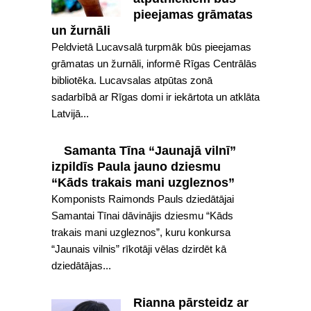
pieejamas grāmatas
un žurnāli
Peldvietā Lucavsalā turpmāk būs pieejamas
grāmatas un žurnāli, informē Rīgas Centrālās
bibliotēka. Lucavsalas atpūtas zonā
sadarbībā ar Rīgas domi ir iekārtota un atklāta
Latvijā...
Samanta Tīna “Jaunajā vilnī”
izpildīs Paula jauno dziesmu
“Kāds trakais mani uzgleznos”
Komponists Raimonds Pauls dziedātājai
Samantai Tīnai dāvinājis dziesmu “Kāds
trakais mani uzgleznos”, kuru konkursa
“Jaunais vilnis” rīkotāji vēlas dzirdēt kā
dziedātājas...
Rianna pārsteidz ar