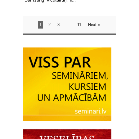
1
2
3
…
11
Next »