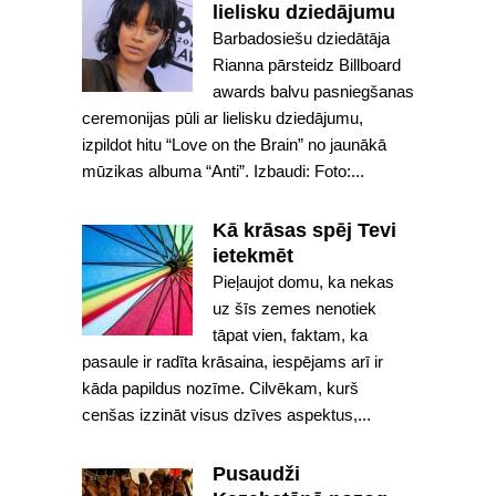
lielisku dziedājumu
Barbadosiešu dziedātāja
Rianna pārsteidz Billboard
awards balvu pasniegšanas
ceremonijas pūli ar lielisku dziedājumu,
izpildot hitu “Love on the Brain” no jaunākā
mūzikas albuma “Anti”. Izbaudi: Foto:...
Kā krāsas spēj Tevi
ietekmēt
Pieļaujot domu, ka nekas
uz šīs zemes nenotiek
tāpat vien, faktam, ka
pasaule ir radīta krāsaina, iespējams arī ir
kāda papildus nozīme. Cilvēkam, kurš
cenšas izzināt visus dzīves aspektus,...
Pusaudži