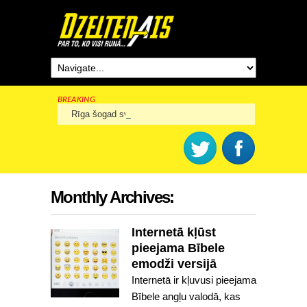
BREAKING
Rīga šogad svinēs 825. dzimšanas dienu
Monthly Archives:
Internetā kļūst
pieejama Bībele
emodži versijā
Internetā ir kļuvusi pieejama
Bībele angļu valodā, kas