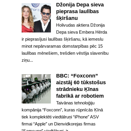
Džonija Depa sieva
pieprasa laulības
šķiršanu
Holivudas aktiera Džonija
Depa sieva Embera Hērda
ir pieprasījusi laulības šķiršanu, kā iemeslu
minot nepārvaramas domstarpības pēc 15
laulības mēnešiem, trešdien vēstīja slavenību
ziņu...
BBC: “Foxconn”
aizstāj 60 tūkstošus
strādnieku Ķīnas
fabrikā ar robotiem
Taivānas tehnoloģiju
kompānija “Foxconn”, kuras rūpnīcās Ķīnā
tiek komplektēti viedtālruņi “iPhone” ASV
firmai “Apple” un Dienvidkorejas firmas
“Samsung” viedtālruņi, ir...