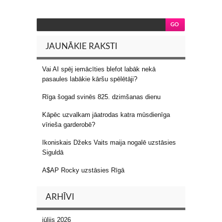
JAUNĀKIE RAKSTI
Vai AI spēj iemācīties blefot labāk nekā
pasaules labākie kāršu spēlētāji?
Rīga šogad svinēs 825. dzimšanas dienu
Kāpēc uzvalkam jāatrodas katra mūsdienīga
vīrieša garderobē?
Ikoniskais Džeks Vaits maija nogalē uzstāsies
Siguldā
A$AP Rocky uzstāsies Rīgā
ARHĪVI
jūlijs 2026