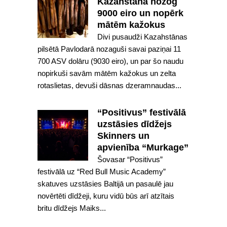
Kazahstānā nozog
9000 eiro un nopērk
mātēm kažokus
Divi pusaudži Kazahstānas
pilsētā Pavlodarā nozaguši savai paziņai 11
700 ASV dolāru (9030 eiro), un par šo naudu
nopirkuši savām mātēm kažokus un zelta
rotaslietas, devuši dāsnas dzeramnaudas...
“Positivus” festivālā
uzstāsies dīdžejs
Skinners un
apvienība “Murkage”
Šovasar “Positivus”
festivālā uz “Red Bull Music Academy”
skatuves uzstāsies Baltijā un pasaulē jau
novērtēti dīdžeji, kuru vidū būs arī atzītais
britu dīdžejs Maiks...