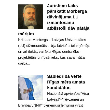
Juristiem laiks
pārskatīt Morberga
dāvinājuma LU
izmantošanu
atbilstoši dāvinātāja
mērķim
Kristaps Morbergs – Latvijas Universitātes
(LU) dižmecenāts – bija latviešu lieluzņēmējs
un arhitekts, vairāku Rīgas centra ēku
projektētājs un īpašnieks, kas sava mūža
darba...
Sabiedrība vērtē
Rīgas mēra amata
kandidātus
Nacionālā apvienība “Visu
Latvijai!”-“Tēvzemei un
Brīvībai/LNNK” pieņēmusi lēmumu virzīt