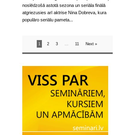
noslēdzošā astotā sezona un seriāla finālā
atgriezusies arī aktrise Nina Dobreva, kura
populāro seriālu pameta...
1
2
3
…
11
Next »