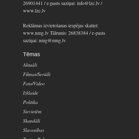
26901441 / e-pasts saziņai: info@lzc.lv /
www.lzc.lv
Reklāmas izvietošanas iespējas skatiet:
www.nmg.lv Tālrunis: 26838384 / e-pasts
saziņai: nmg@nmg.lv
Tēmas
Aktuāli
Filmas/Seriāli
Foto/Video
Izklaide
Politika
Sievietēm
Skandāli
Slavenības