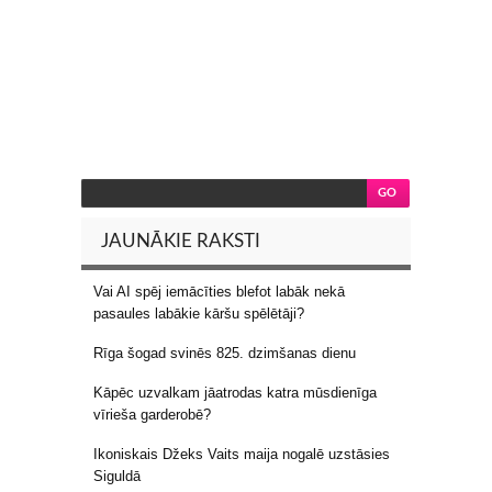
JAUNĀKIE RAKSTI
Vai AI spēj iemācīties blefot labāk nekā
pasaules labākie kāršu spēlētāji?
Rīga šogad svinēs 825. dzimšanas dienu
Kāpēc uzvalkam jāatrodas katra mūsdienīga
vīrieša garderobē?
Ikoniskais Džeks Vaits maija nogalē uzstāsies
Siguldā