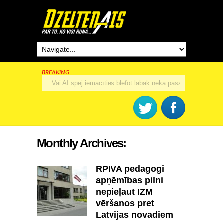
BREAKING
Rīga šogad svinēs 825. dzimšanas dienu
Monthly Archives:
RPIVA pedagogi
apņēmības pilni
nepieļaut IZM
vēršanos pret
Latvijas novadiem