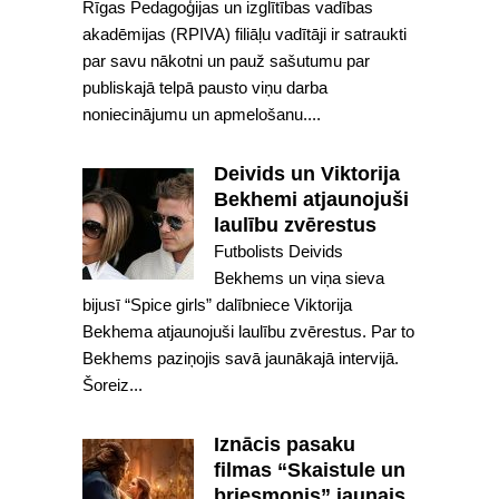
Rīgas Pedagoģijas un izglītības vadības
akadēmijas (RPIVA) filiāļu vadītāji ir satraukti
par savu nākotni un pauž sašutumu par
publiskajā telpā pausto viņu darba
noniecinājumu un apmelošanu....
Deivids un Viktorija
Bekhemi atjaunojuši
laulību zvērestus
Futbolists Deivids
Bekhems un viņa sieva
bijusī “Spice girls” dalībniece Viktorija
Bekhema atjaunojuši laulību zvērestus. Par to
Bekhems paziņojis savā jaunākajā intervijā.
Šoreiz...
Iznācis pasaku
filmas “Skaistule un
briesmonis” jaunais