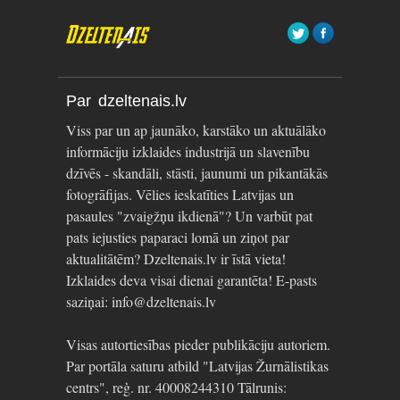
Par dzeltenais.lv
Viss par un ap jaunāko, karstāko un aktuālāko
informāciju izklaides industrijā un slavenību
dzīvēs - skandāli, stāsti, jaunumi un pikantākās
fotogrāfijas. Vēlies ieskatīties Latvijas un
pasaules "zvaigžņu ikdienā"? Un varbūt pat
pats iejusties paparaci lomā un ziņot par
aktualitātēm? Dzeltenais.lv ir īstā vieta!
Izklaides deva visai dienai garantēta! E-pasts
saziņai: info@dzeltenais.lv
Visas autortiesības pieder publikāciju autoriem.
Par portāla saturu atbild "Latvijas Žurnālistikas
centrs", reģ. nr. 40008244310 Tālrunis: