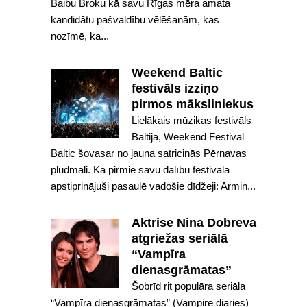
Baibu Broku kā savu Rīgas mēra amata
kandidātu pašvaldību vēlēšanām, kas
nozīmē, ka...
Weekend Baltic
festivāls izziņo
pirmos māksliniekus
Lielākais mūzikas festivāls
Baltijā, Weekend Festival
Baltic šovasar no jauna satricinās Pērnavas
pludmali. Kā pirmie savu dalību festivālā
apstiprinājuši pasaulē vadošie dīdžeji: Armin...
Aktrise Nina Dobreva
atgriežas seriālā
“Vampīra
dienasgrāmatas”
Šobrīd rit populāra seriāla
“Vampīra dienasgrāmatas” (Vampire diaries)