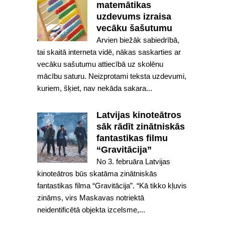
matemātikas
uzdevums izraisa
vecāku šašutumu
Arvien biežāk sabiedrībā,
tai skaitā interneta vidē, nākas saskarties ar
vecāku sašutumu attiecībā uz skolēnu
mācību saturu. Neizprotami teksta uzdevumi,
kuriem, šķiet, nav nekāda sakara...
Latvijas kinoteātros
sāk rādīt zinātniskās
fantastikas filmu
“Gravitācija”
No 3. februāra Latvijas
kinoteātros būs skatāma zinātniskās
fantastikas filma “Gravitācija”. “Kā tikko kļuvis
zināms, virs Maskavas notriektā
neidentificētā objekta izcelsme,...