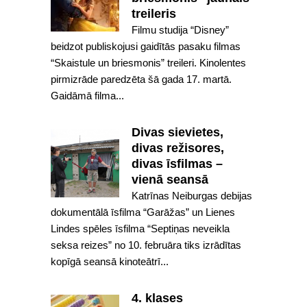
treileris
Filmu studija “Disney”
beidzot publiskojusi gaidītās pasaku filmas
“Skaistule un briesmonis” treileri. Kinolentes
pirmizrāde paredzēta šā gada 17. martā.
Gaidāmā filma...
Divas sievietes,
divas režisores,
divas īsfilmas –
vienā seansā
Katrīnas Neiburgas debijas
dokumentālā īsfilma “Garāžas” un Lienes
Lindes spēles īsfilma “Septiņas neveikla
seksa reizes” no 10. februāra tiks izrādītas
kopīgā seansā kinoteātrī...
4. klases