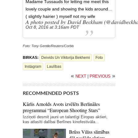
Madame Tussauds for letting me meet this
lovely couple and showing the kids around…
( slightly hairier ) myself not my wife
A photo posted by David Beckham (@davidbeckh
Oct 8, 2016 at 3:16am PDT
Foto: Tony Gentile/Reuters/Corbis
BIRKAS:
Deivids Un Viktorija Bekhemi
Foto
Instagram
Laulības
«
»
NEXT
|
PREVIOUS
RECOMMENDED POSTS
Kārlis Arnolds Avots izvēlēts Berlināles
programmai “European Shooting Stars”
Izziņoti desmit jauni un talantīgi Eiropas aktieri,
kas atlasīti dalībai Berlīnes kinofestivāla...
Brūss Viliss slimības
dēļ noslēdz aktiera