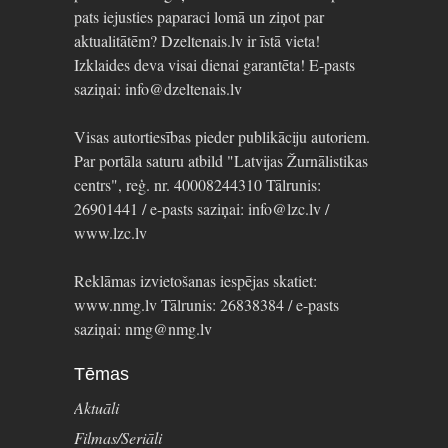
pats iejusties paparaci lomā un ziņot par
aktualitātēm? Dzeltenais.lv ir īstā vieta!
Izklaides deva visai dienai garantēta! E-pasts
saziņai: info@dzeltenais.lv
Visas autortiesības pieder publikāciju autoriem.
Par portāla saturu atbild "Latvijas Žurnālistikas
centrs", reģ. nr. 40008244310 Tālrunis:
26901441 / e-pasts saziņai: info@lzc.lv /
www.lzc.lv
Reklāmas izvietošanas iespējas skatiet:
www.nmg.lv Tālrunis: 26838384 / e-pasts
saziņai: nmg@nmg.lv
Tēmas
Aktuāli
Filmas/Seriāli