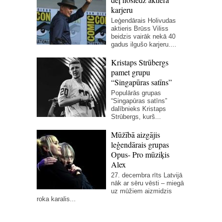
karjeru
Leģendārais Holivudas
aktieris Brūss Viliss
beidzis vairāk nekā 40
gadus ilgušo karjeru....
Kristaps Strūbergs
pamet grupu
“Singapūras satīns”
Populārās grupas
“Singapūras satīns”
dalībnieks Kristaps
Strūbergs, kurš...
Mūžībā aizgājis
leģendārais grupas
Opus- Pro mūziķis
Alex
27. decembra rīts Latvijā
nāk ar sēru vēsti – miegā
uz mūžiem aizmidzis
roka karalis...