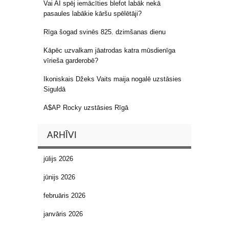
Vai AI spēj iemācīties blefot labāk nekā
pasaules labākie kāršu spēlētāji?
Rīga šogad svinēs 825. dzimšanas dienu
Kāpēc uzvalkam jāatrodas katra mūsdienīga
vīrieša garderobē?
Ikoniskais Džeks Vaits maija nogalē uzstāsies
Siguldā
A$AP Rocky uzstāsies Rīgā
ARHĪVI
jūlijs 2026
jūnijs 2026
februāris 2026
janvāris 2026