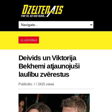
SLAVENĪBAS
Deivids un Viktorija
Bekhemi atjaunojuši
laulību zvērestus
Publicēts: / /
2415 views