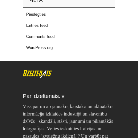
META
Pieslēgties
Entries feed
Comments feed
WordPress.org
Par dzeltenais.lv
Viss par un ap jaunāko, karstāko un aktuālāko
informāciju izklaides industrijā un slavenību
dzīvēs - skandāli, stāsti, jaunumi un pikantākās
fotogrāfijas. Vēlies ieskatīties Latvijas un
pasaules "zvaigžņu ikdienā"? Un varbūt pat