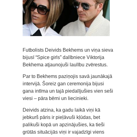
Futbolists Deivids Bekhems un viņa sieva
bijusī “Spice girls” dalībniece Viktorija
Bekhema atjaunojuši laulību zvērestus.
Par to Bekhems paziņojis savā jaunākajā
intervijā. Šoreiz gan ceremonija bijusi
gana intīma un tajā piedalījušies vien seši
viesi – pāra bērni un liecinieki.
Deivids atzina, ka gadu laikā viņi kā
jebkurš pāris ir pieļāvuši kļūdas, bet
palikuši kopā un apzinājušies, ka tieši
grūtās situācijās viņi ir vajadzīgi viens