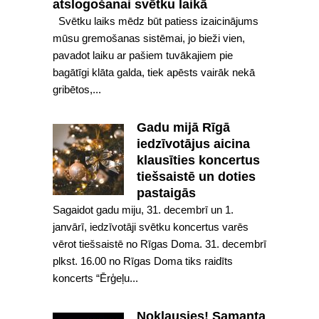
atslogošanai svētku laikā
Svētku laiks mēdz būt patiess izaicinājums
mūsu gremošanas sistēmai, jo bieži vien,
pavadot laiku ar pašiem tuvākajiem pie
bagātīgi klāta galda, tiek apēsts vairāk nekā
gribētos,...
Gadu mijā Rīgā
iedzīvotājus aicina
klausīties koncertus
tiešsaistē un doties
pastaigās
Sagaidot gadu miju, 31. decembrī un 1.
janvārī, iedzīvotāji svētku koncertus varēs
vērot tiešsaistē no Rīgas Doma. 31. decembrī
plkst. 16.00 no Rīgas Doma tiks raidīts
koncerts “Ērģeļu...
Noklausies! Samanta