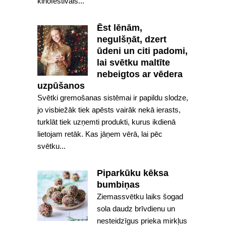
kinofestivāls...
Ēst lēnām,
negulšņāt, dzert
ūdeni un citi padomi,
lai svētku maltīte
nebeigtos ar vēdera
uzpūšanos
Svētki gremošanas sistēmai ir papildu slodze,
jo visbiežāk tiek apēsts vairāk nekā ierasts,
turklāt tiek uzņemti produkti, kurus ikdienā
lietojam retāk. Kas jāņem vērā, lai pēc
svētku...
Piparkūku kēksa
bumbiņas
Ziemassvētku laiks šogad
sola daudz brīvdienu un
nesteidzīgus prieka mirkļus