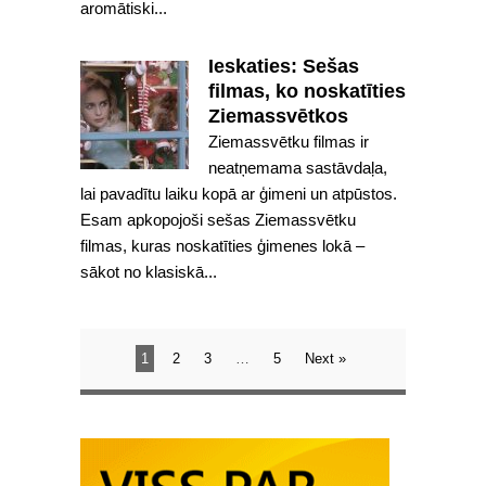
aromātiski...
Ieskaties: Sešas
filmas, ko noskatīties
Ziemassvētkos
Ziemassvētku filmas ir
neatņemama sastāvdaļa,
lai pavadītu laiku kopā ar ģimeni un atpūstos.
Esam apkopojoši sešas Ziemassvētku
filmas, kuras noskatīties ģimenes lokā –
sākot no klasiskā...
1
2
3
…
5
Next »