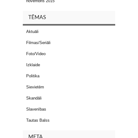
novembris 2015
TĒMAS
Aktuāli
Filmas/Seriāli
Foto/Video
Izklaide
Politika
Sievietēm
Skandāli
Slavenības
Tautas Balss
META