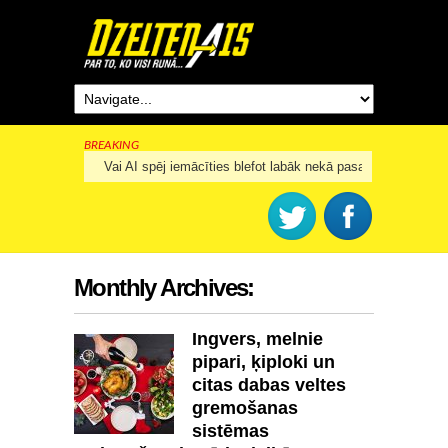
BREAKING
Rīga šogad svinēs 825. dzimšanas dienu
Monthly Archives:
Ingvers, melnie
pipari, ķiploki un
citas dabas veltes
gremošanas
sistēmas