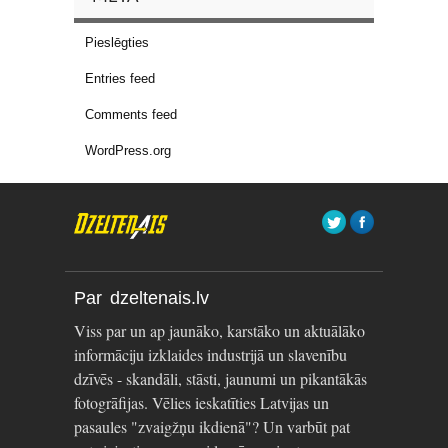
Pieslēgties
Entries feed
Comments feed
WordPress.org
Par dzeltenais.lv
Viss par un ap jaunāko, karstāko un aktuālāko
informāciju izklaides industrijā un slavenību
dzīvēs - skandāli, stāsti, jaunumi un pikantākās
fotogrāfijas. Vēlies ieskatīties Latvijas un
pasaules "zvaigžņu ikdienā"? Un varbūt pat