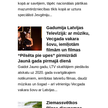
kopā ar savējiem, tāpēc nacionālais pārtikas
mazumtirdzniecības tīkls kopā ar uztura
speciālisti Jevgēniju...
Gadumija Latvijas
Televīzijā: ar mūziku,
Vecgada vakara
šovu, iemīļotām
filmām un filmas
“Pilsēta pie upes” pirmizrādi
Jaunā gada pirmajā dienā
Gaidot Jauno gadu, LTV skatītājiem piedāvās
atskatu uz 2020. gada svarīgākajiem
notikumiem, iemīļotas latviešu filmas, daudz
mūzikas un šogad – arī vērienīgu Vecgada
vakara šovu ar Latvijas...
Ziemassvētkos