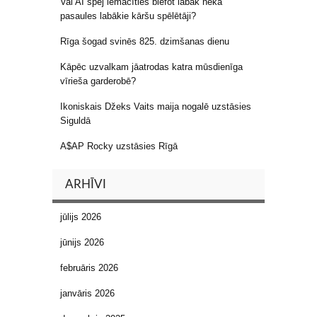
Vai AI spēj iemācīties blefot labāk nekā
pasaules labākie kāršu spēlētāji?
Rīga šogad svinēs 825. dzimšanas dienu
Kāpēc uzvalkam jāatrodas katra mūsdienīga
vīrieša garderobē?
Ikoniskais Džeks Vaits maija nogalē uzstāsies
Siguldā
A$AP Rocky uzstāsies Rīgā
ARHĪVI
jūlijs 2026
jūnijs 2026
februāris 2026
janvāris 2026