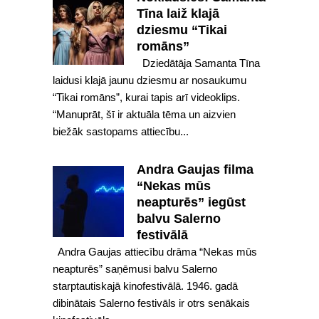
Tīna laiž klajā
dziesmu “Tikai
romāns”
Dziedātāja Samanta Tīna
laidusi klajā jaunu dziesmu ar nosaukumu
“Tikai romāns”, kurai tapis arī videoklips.
“Manuprāt, šī ir aktuāla tēma un aizvien
biežāk sastopams attiecību...
Andra Gaujas filma
“Nekas mūs
neapturēs” iegūst
balvu Salerno
festivālā
Andra Gaujas attiecību drāma “Nekas mūs
neapturēs” saņēmusi balvu Salerno
starptautiskajā kinofestivālā. 1946. gadā
dibinātais Salerno festivāls ir otrs senākais