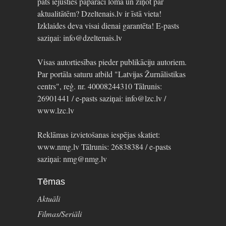
pats iejusties paparaci lomā un ziņot par
aktualitātēm? Dzeltenais.lv ir īstā vieta!
Izklaides deva visai dienai garantēta! E-pasts
saziņai: info@dzeltenais.lv
Visas autortiesības pieder publikāciju autoriem.
Par portāla saturu atbild "Latvijas Žurnālistikas
centrs", reģ. nr. 40008244310 Tālrunis:
26901441 / e-pasts saziņai: info@lzc.lv /
www.lzc.lv
Reklāmas izvietošanas iespējas skatiet:
www.nmg.lv Tālrunis: 26838384 / e-pasts
saziņai: nmg@nmg.lv
Tēmas
Aktuāli
Filmas/Seriāli