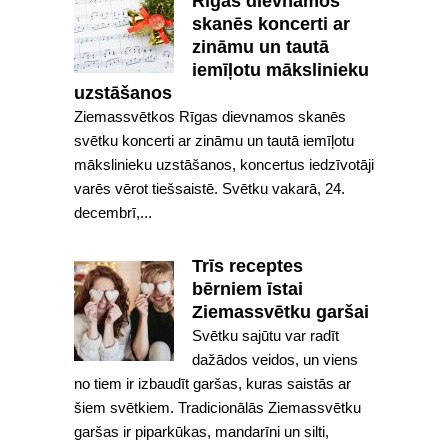
Rīgas dievnamos
skanēs koncerti ar
zināmu un tautā
iemīļotu mākslinieku
uzstāšanos
Ziemassvētkos Rīgas dievnamos skanēs
svētku koncerti ar zināmu un tautā iemīļotu
mākslinieku uzstāšanos, koncertus iedzīvotāji
varēs vērot tiešsaistē. Svētku vakarā, 24.
decembrī,...
Trīs receptes
bērniem īstai
Ziemassvētku garšai
Svētku sajūtu var radīt
dažādos veidos, un viens
no tiem ir izbaudīt garšas, kuras saistās ar
šiem svētkiem. Tradicionālās Ziemassvētku
garšas ir piparkūkas, mandarīni un silti,