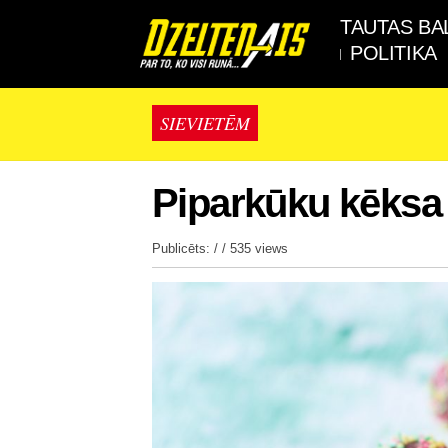
TAUTAS BA
POLITIKA
SIEVIETĒM
Piparkūku kēksa
Publicēts: / /
535 views