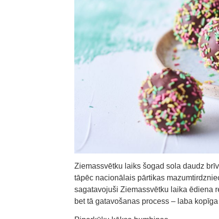
Ziemassvētku laiks šogad sola daudz brīv
tāpēc nacionālais pārtikas mazumtirdzniecī
sagatavojuši Ziemassvētku laika ēdiena r
bet tā gatavošanas process – laba kopīga 