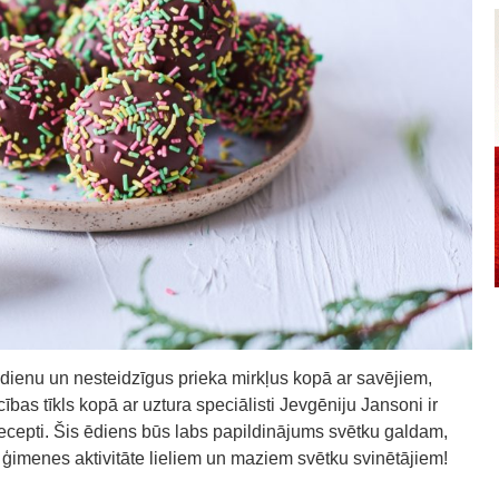
dienu un nesteidzīgus prieka mirkļus kopā ar savējiem,
bas tīkls kopā ar uztura speciālisti Jevgēniju Jansoni ir
ecepti. Šis ēdiens būs labs papildinājums svētku galdam,
ģimenes aktivitāte lieliem un maziem svētku svinētājiem!