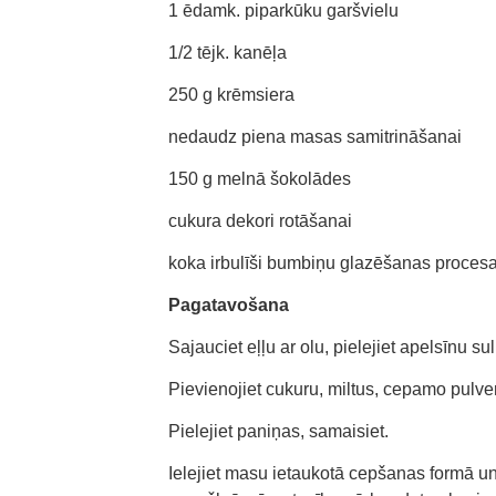
1 ēdamk. piparkūku garšvielu
1/2 tējk. kanēļa
250 g krēmsiera
nedaudz piena masas samitrināšanai
150 g melnā šokolādes
cukura dekori rotāšanai
koka irbulīši bumbiņu glazēšanas proces
Pagatavošana
Sajauciet eļļu ar olu, pielejiet apelsīnu su
Pievienojiet cukuru, miltus, cepamo pulveri
Pielejiet paniņas, samaisiet.
Ielejiet masu ietaukotā cepšanas formā un