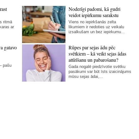
rast
Noderīgi padomi, kā gudri
veidot iepirkumu sarakstu
s ritmā
Viens no iepirkšanās zelta
karas ar
likumiem ir nedoties uz veikalu
izsalkušam un bez iepirkumu...
va gatavo
Rūpes par sejas ādu pēc
svētkiem – kā veikt sejas ādas
attīrīšanu un pabarošanu?
 – pašu
Gada nogalē piedzīvotie svētku
pasākumi var būt īsts izaicinājums
mūsu sejas ādai,...