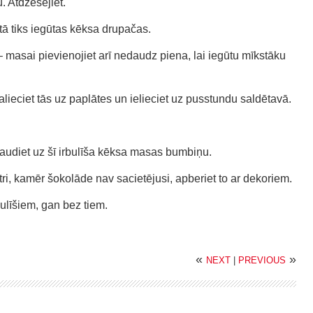
. Atdzesējiet.
ā tiks iegūtas kēksa drupačas.
masai pievienojiet arī nedaudz piena, lai iegūtu mīkstāku
lieciet tās uz paplātes un ielieciet uz pusstundu saldētavā.
raudiet uz šī irbulīša kēksa masas bumbiņu.
ri, kamēr šokolāde nav sacietējusi, apberiet to ar dekoriem.
ulīšiem, gan bez tiem.
«
»
NEXT
|
PREVIOUS