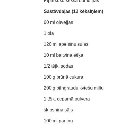
Piparkūku kēksa bumbiņas
Sastāvdaļas (12 kēksiņiem)
60 ml olīveļļas
1 ola
120 ml apelsīnu sulas
10 ml baltvīna etiķa
1/2 tējk. sodas
100 g brūnā cukura
200 g pilngraudu kviešu miltu
1 tējk. cepamā pulvera
šķipsniņa sāls
100 ml paniņu