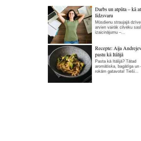
Darbs un atpūta – kā at
līdzsvaru
Mūsdienu straujajā dzīve
arvien vairāk cilvēku sas
izaicinājumu –...
Recepte: Aija Andreje
pastu kā Itālijā
Pasta kā Itālijā? Tātad
aromātiska, bagātīga un
rokām gatavota! Tieši...