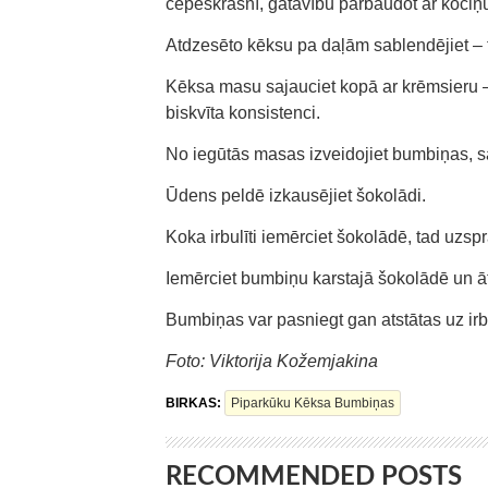
cepeškrāsnī, gatavību pārbaudot ar kociņu
Atdzesēto kēksu pa daļām sablendējiet – t
Kēksa masu sajauciet kopā ar krēmsieru – 
biskvīta konsistenci.
No iegūtās masas izveidojiet bumbiņas, sa
Ūdens peldē izkausējiet šokolādi.
Koka irbulīti iemērciet šokolādē, tad uzsp
Iemērciet bumbiņu karstajā šokolādē un āt
Bumbiņas var pasniegt gan atstātas uz irb
Foto: Viktorija Kožemjakina
BIRKAS:
Piparkūku Kēksa Bumbiņas
RECOMMENDED POSTS