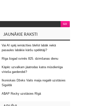
JAUNĀKIE RAKSTI
Vai AI spēj iemācīties blefot labāk nekā
pasaules labākie kāršu spēlētāji?
Rīga šogad svinēs 825. dzimšanas dienu
Kāpēc uzvalkam jāatrodas katra mūsdienīga
vīrieša garderobē?
Ikoniskais Džeks Vaits maija nogalē uzstāsies
Siguldā
A$AP Rocky uzstāsies Rīgā