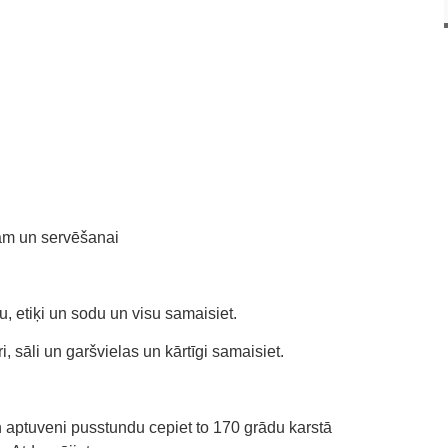
am un servēšanai
lu, etiķi un sodu un visu samaisiet.
, sāli un garšvielas un kārtīgi samaisiet.
 aptuveni pusstundu cepiet to 170 grādu karstā