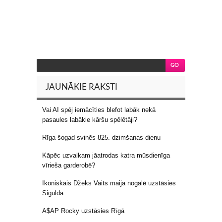
JAUNĀKIE RAKSTI
Vai AI spēj iemācīties blefot labāk nekā
pasaules labākie kāršu spēlētāji?
Rīga šogad svinēs 825. dzimšanas dienu
Kāpēc uzvalkam jāatrodas katra mūsdienīga
vīrieša garderobē?
Ikoniskais Džeks Vaits maija nogalē uzstāsies
Siguldā
A$AP Rocky uzstāsies Rīgā