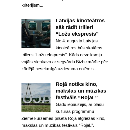
kritērijiem...
Latvijas kinoteātros
sāk rādīt trilleri
“Ložu ekspresis”
No 4. augusta Latvijas
kinoteātros būs skatāms
trilleris “Ložu ekspresis”. Kāds neveiksmju
vajāts slepkava ar segvārdu Bizbizmārīte pēc
kārtējā nesekmīgā uzdevuma nolēmis...
Rojā notiks kino,
mākslas un mūzikas
festivāls “RojaL”
Gadu iepauzējis, ar plašu
kultūras programmu
Ziemeļkurzemes pilsētā Rojā atgriežas kino,
mākslas un mūzikas festivāls “RojaL”.