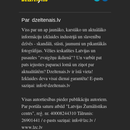
Par dzeltenais.lv
Viss par un ap jaunāko, karstāko un aktuālāko
informāciju izklaides industrijā un slavenību
dzīvēs - skandāli, stāsti, jaunumi un pikantākās
fotogrāfijas. Vēlies ieskatīties Latvijas un
pasaules "zvaigžņu ikdienā"? Un varbūt pat
pats iejusties paparaci lomā un ziņot par
aktualitātēm? Dzeltenais.lv ir īstā vieta!
Izklaides deva visai dienai garantēta! E-pasts
saziņai: info@dzeltenais.lv
Visas autortiesības pieder publikāciju autoriem.
Par portāla saturu atbild "Latvijas Žurnālistikas
centrs", reģ. nr. 40008244310 Tālrunis:
26901441 / e-pasts saziņai: info@lzc.lv /
www.lzc.lv