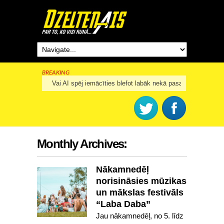
BREAKING
Rīga šogad svinēs 825. dzimšanas dienu
Monthly Archives:
Nākamnedēļ
norisināsies mūzikas
un mākslas festivāls
“Laba Daba”
Jau nākamnedēļ, no 5. līdz