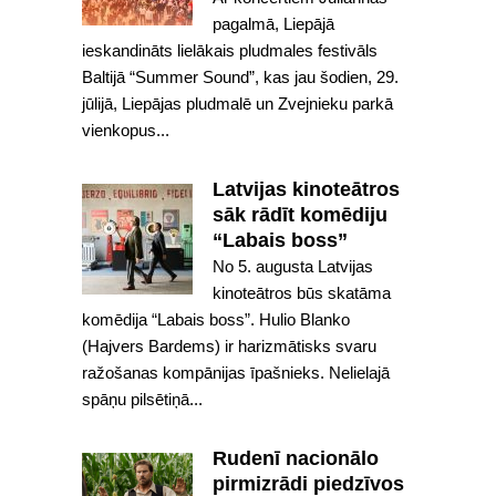
pagalmā, Liepājā
ieskandināts lielākais pludmales festivāls
Baltijā “Summer Sound”, kas jau šodien, 29.
jūlijā, Liepājas pludmalē un Zvejnieku parkā
vienkopus...
Latvijas kinoteātros
sāk rādīt komēdiju
“Labais boss”
No 5. augusta Latvijas
kinoteātros būs skatāma
komēdija “Labais boss”. Hulio Blanko
(Hajvers Bardems) ir harizmātisks svaru
ražošanas kompānijas īpašnieks. Nelielajā
spāņu pilsētiņā...
Rudenī nacionālo
pirmizrādi piedzīvos