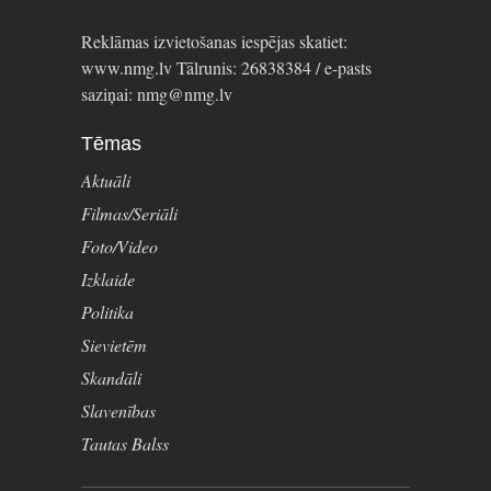
Reklāmas izvietošanas iespējas skatiet:
www.nmg.lv Tālrunis: 26838384 / e-pasts
saziņai: nmg@nmg.lv
Tēmas
Aktuāli
Filmas/Seriāli
Foto/Video
Izklaide
Politika
Sievietēm
Skandāli
Slavenības
Tautas Balss