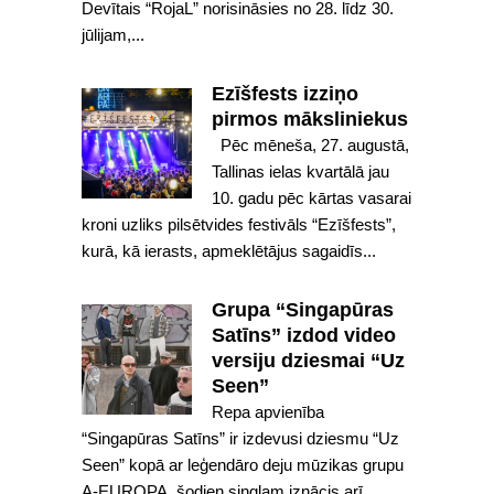
Devītais “RojaL” norisināsies no 28. līdz 30.
jūlijam,...
Ezīšfests izziņo
pirmos māksliniekus
Pēc mēneša, 27. augustā,
Tallinas ielas kvartālā jau
10. gadu pēc kārtas vasarai
kroni uzliks pilsētvides festivāls “Ezīšfests”,
kurā, kā ierasts, apmeklētājus sagaidīs...
Grupa “Singapūras
Satīns” izdod video
versiju dziesmai “Uz
Seen”
Repa apvienība
“Singapūras Satīns” ir izdevusi dziesmu “Uz
Seen” kopā ar leģendāro deju mūzikas grupu
A-EUROPA, šodien singlam iznācis arī