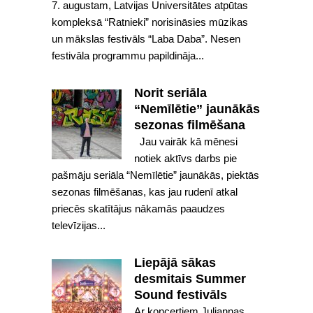
7. augustam, Latvijas Universitātes atpūtas
kompleksā “Ratnieki” norisināsies mūzikas
un mākslas festivāls “Laba Daba”. Nesen
festivāla programmu papildināja...
Norit seriāla
“Nemīlētie” jaunākās
sezonas filmēšana
Jau vairāk kā mēnesi
notiek aktīvs darbs pie
pašmāju seriāla “Nemīlētie” jaunākās, piektās
sezonas filmēšanas, kas jau rudenī atkal
priecēs skatītājus nākamās paaudzes
televīzijas...
Liepājā sākas
desmitais Summer
Sound festivāls
Ar koncertiem Juliannas