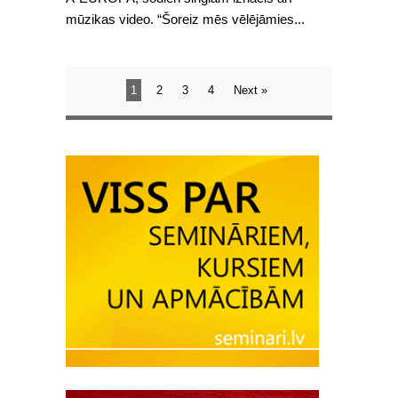
mūzikas video. “Šoreiz mēs vēlējāmies...
1
2
3
4
Next »