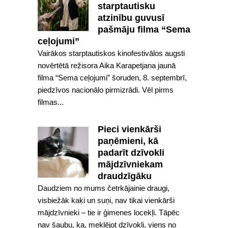
starptautisku
atzinību guvusī
pašmāju filma “Sema
ceļojumi”
Vairākos starptautiskos kinofestivālos augsti
novērtētā režisora Aika Karapetjana jaunā
filma “Sema ceļojumi” šoruden, 8. septembrī,
piedzīvos nacionālo pirmizrādi. Vēl pirms
filmas...
Pieci vienkārši
paņēmieni, kā
padarīt dzīvokli
mājdzīvniekam
draudzīgāku
Daudziem no mums četrkājainie draugi,
visbiežāk kaķi un suņi, nav tikai vienkārši
mājdzīvnieki – tie ir ģimenes locekļi. Tāpēc
nav šaubu, ka, meklējot dzīvokli, viens no