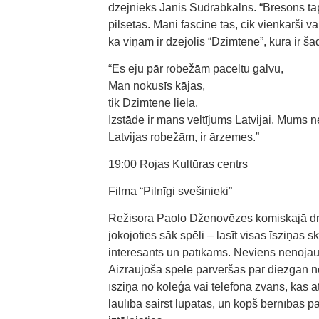
dzejnieks Jānis Sudrabkalns. “Bresons tāp
pilsētās. Mani fascinē tas, cik vienkārši v
ka viņam ir dzejolis “Dzimtene”, kurā ir šā
“Es eju pār robežām paceltu galvu,
Man nokusīs kājas,
tik Dzimtene liela.
Izstāde ir mans veltījums Latvijai. Mums n
Latvijas robežām, ir ārzemes.”
19:00 Rojas Kultūras centrs
Filma “Pilnīgi svešinieki”
Režisora Paolo Dženovēzes komiskajā drā
jokojoties sāk spēli – lasīt visas īsziņas 
interesants un patīkams. Neviens nenojauš
Aizraujošā spēle pārvēršas par diezgan n
īsziņa no kolēģa vai telefona zvans, kas at
laulība sairst lupatās, un kopš bērnības p