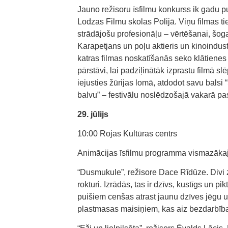
Jauno režisoru īsfilmu konkurss ik gadu p
Lodzas Filmu skolas Polijā. Viņu filmas ti
strādājošu profesionāļu – vērtēšanai, šog
Karapetjans un poļu aktieris un kinoindu
katras filmas noskatīšanās seko klātienes v
pārstāvi, lai padziļinātāk izprastu filmā 
iejusties žūrijas lomā, atdodot savu balsi 
balvu” – festivālu noslēdzošajā vakarā p
29. jūlijs
10:00 Rojas Kultūras centrs
Animācijas īsfilmu programma vismazākaj
“Dusmukule”, režisore Dace Rīdūze. Divi 
rokturi. Izrādās, tas ir dzīvs, kustīgs un
puišiem cenšas atrast jaunu dzīves jēgu u
plastmasas maisiņiem, kas aiz bezdarbība