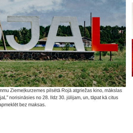
ammu Ziemeļkurzemes pilsētā Rojā atgriežas kino, mākslas
aL” norisināsies no 28. līdz 30. jūlijam, un, tāpat kā citus
 apmeklēt bez maksas.