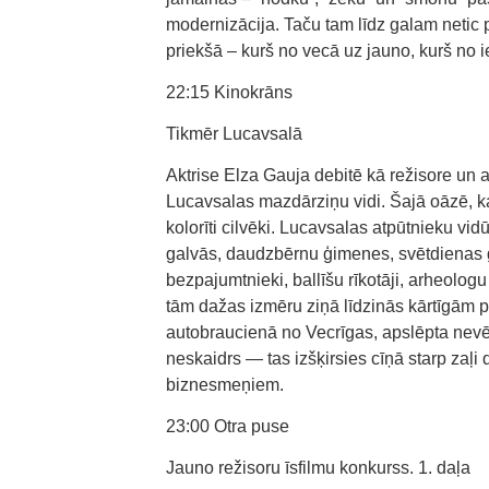
modernizācija. Taču tam līdz galam netic p
priekšā – kurš no vecā uz jauno, kurš no i
22:15 Kinokrāns
Tikmēr Lucavsalā
Aktrise Elza Gauja debitē kā režisore un
Lucavsalas mazdārziņu vidi. Šajā oāzē, kas 
kolorīti cilvēki. Lucavsalas atpūtnieku vidū
galvās, daudzbērnu ģimenes, svētdienas grilē
bezpajumtnieki, ballīšu rīkotāji, arheologu
tām dažas izmēru ziņā līdzinās kārtīgām p
autobraucienā no Vecrīgas, apslēpta nevēr
neskaidrs — tas izšķirsies cīņā starp zaļ
biznesmeņiem.
23:00 Otra puse
Jauno režisoru īsfilmu konkurss. 1. daļa