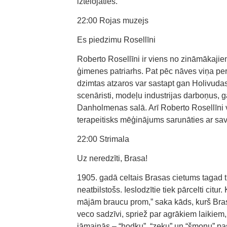
iztēlojaties.
22:00 Rojas muzejs
Es piedzimu Rosellīni
Roberto Rosellīni ir viens no zināmākajie
ģimenes patriarhs. Pat pēc nāves viņa per
dzimtas atzaros var sastapt gan Holivudas
scenāristi, modeļu industrijas darboņus, ga
Danholmenas salā. Arī Roberto Rosellīni 
terapeitisks mēģinājums sarunāties ar savu
22:00 Strimala
Uz neredzīti, Brasa!
1905. gadā celtais Brasas cietums tagad 
neatbilstošs. Ieslodzītie tiek pārcelti citu
mājām braucu prom,” saka kāds, kurš Bras
veco sadzīvi, spriež par agrākiem laikiem
jāmainās – “hodku”, “zeku” un “šmonu” pasa