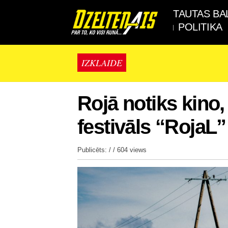
TAUTAS BA
POLITIKA
IZKLAIDE
Rojā notiks kino
festivāls “RojaL”
Publicēts: / /
604 views