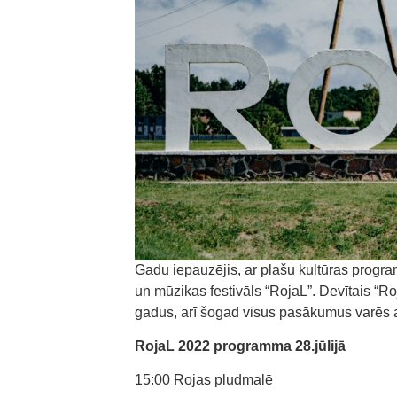
Gadu iepauzējis, ar plašu kultūras progr
un mūzikas festivāls “RojaL”. Devītais “Roj
gadus, arī šogad visus pasākumus varēs
RojaL 2022 programma 28.jūlijā
15:00 Rojas pludmalē