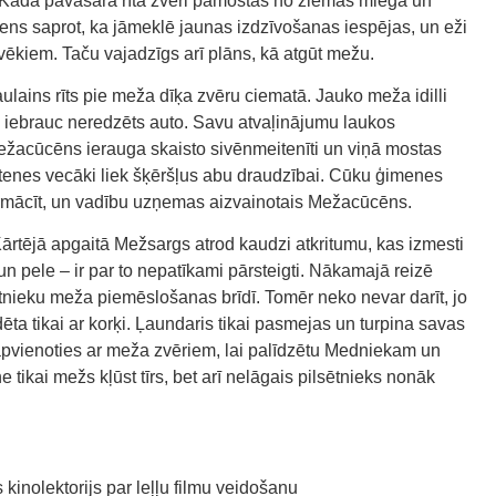
is. Kādā pavasara rītā zvēri pamostas no ziemas miega un
kviens saprot, ka jāmeklē jaunas izdzīvošanas iespējas, un eži
vēkiem. Taču vajadzīgs arī plāns, kā atgūt mežu.
ulains rīts pie meža dīķa zvēru ciematā. Jauko meža idilli
ā iebrauc neredzēts auto. Savu atvaļinājumu laukos
žacūcēns ierauga skaisto sivēnmeitenīti un viņā mostas
itenes vecāki liek šķēršļus abu draudzībai. Cūku ģimenes
rmācīt, un vadību uzņemas aizvainotais Mežacūcēns.
Kārtējā apgaitā Mežsargs atrod kaudzi atkritumu, kas izmesti
un pele – ir par to nepatīkami pārsteigti. Nākamajā reizē
nieku meža piemēslošanas brīdī. Tomēr neko nevar darīt, jo
dēta tikai ar korķi. Ļaundaris tikai pasmejas un turpina savas
pvienoties ar meža zvēriem, lai palīdzētu Medniekam un
 ne tikai mežs kļūst tīrs, bet arī nelāgais pilsētnieks nonāk
kinolektorijs par leļļu filmu veidošanu