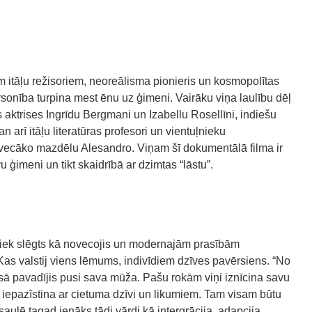
m itāļu režisoriem, neoreālisma pionieris un kosmopolītas
sonība turpina mest ēnu uz ģimeni. Vairāku viņa laulību dēļ
 aktrises Ingrīdu Bergmani un Izabellu Rosellīni, indiešu
n arī itāļu literatūras profesori un vientuļnieku
vecāko mazdēlu Alesandro. Viņam šī dokumentālā filma ir
 ģimeni un tikt skaidrībā ar dzimtas “lāstu”.
tiek slēgts kā novecojis un modernajām prasībām
r. Kas valstij viens lēmums, indivīdiem dzīves pavērsiens. “No
ā pavadījis pusi sava mūža. Pašu rokām viņi iznīcina savu
, iepazīstina ar cietuma dzīvi un likumiem. Tam visam būtu
ulē tagad ienāks tādi vārdi kā intergrācija, adapcija,