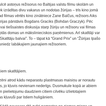
ulcē astoņus režisorus no Baltijas valstu filmu skolām un
ek izrādītas divu vakarus un nodotas žūrijas – trīs kino jomā
ad filmas vērtēs kino zinātniece Zane Balčus, režisors Aiks
strijas pārstāvis Bogdans Graciks (Bohdan Graczyk). Pēc
ai tiešsaistes diskusija starp žūriju un režisoru vai filmas
slēptās domas un mākslinieciskos paņēmienus. Arī skatītāji var
“Skatītāju balvai”. To – tāpat kā “Grand Prix” un “Žūrijas īpašo
asniedz labākajiem jaunajiem režisoriem.
iem skatītājiem.
zēni atrod kādu neparastu plastmasas maisiņu ar norautu
 pikts, jo kļuvis nevienam nederīgs. Dusmukule kopā ar abiem
n pielietojumu daudziem citiem cilvēku izlietotajiem
s kļuvuši par īstiem huligāniem.