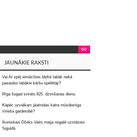
JAUNĀKIE RAKSTI
Vai AI spēj iemācīties blefot labāk nekā
pasaules labākie kāršu spēlētāji?
Rīga šogad svinēs 825. dzimšanas dienu
Kāpēc uzvalkam jāatrodas katra mūsdienīga
vīrieša garderobē?
Ikoniskais Džeks Vaits maija nogalē uzstāsies
Siguldā