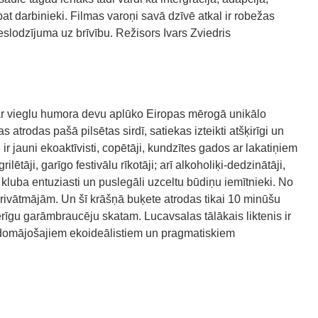
at darbinieki. Filmas varoņi savā dzīvē atkal ir robežas
eslodzījuma uz brīvību. Režisors Ivars Zviedris
 ar vieglu humora devu aplūko Eiropas mērogā unikālo
atrodas pašā pilsētas sirdī, satiekas izteikti atšķirīgi un
 ir jauni ekoaktīvisti, copētāji, kundzītes gados ar lakatiņiem
tāji, garīgo festivālu rīkotāji; arī alkoholiķi-dedzinātāji,
 kluba entuziasti un puslegāli uzceltu būdiņu iemītnieki. No
rivātmājām. Un šī krāšņā buķete atrodas tikai 10 minūšu
īgu garāmbraucēju skatam. Lucavsalas tālākais liktenis ir
i domājošajiem ekoideālistiem un pragmatiskiem