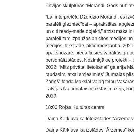
Envijas skulptūras “Morandi: Gods būt” a
“Lai interpretētu Džordžio Morandi, es izv
paralēli glezniecībai – aprakstītas, apgle
un citi ready-made objekti,” atzīst mākslin
paralēli tam izpaužas arī citos medijos un
medijos, tekstrade, aktiermeistarība. 202
apakšnozarē, piedalījusies vairākās grupu i
personālizstādes. Nozīmīgākie projekti – 
2022; “Mīts privātai lietošanai” galerija
raudāsim, atkal smiesimies” Jūrmalas pilsē
Zariņš” fonda Mākslai vajag telpu Vasar
Latvijas Nacionālais mākslas muzejs, Rīga
2019.
18:00 Rojas Kultūras centrs
Daiņa Kārkluvalka fotoizstādes “Ārzemes”
Daiņa Kārkluvalka izstādes “Ārzemes” konce