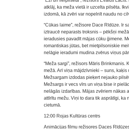
“Eži un lielpilsēta”, režisors Ēvalds Lāc
atklāj, ka meža vietā ir uzcelta pilsēta. I
izdomā, kā zvēri var nopelnīt naudu no cil
“Cūkas laime”, režisore Dace Rīdūze. Ir sa
iztraucē neparasts troksnis – pēkšņi mež
ieradusies pavadīt mājas cūku ģimene. Me
romantiskas jūtas, bet mietpilsoniskie me
nelāgie ieradumi mudina zvērus viņus pā
“Meža sargi”, režisors Māris Brinkmanis. 
mežā. Arī viņa mājdzīvnieki – suns, kaķis 
Mežsargam izdodas pieķert nejauko pilsēt
Mežsargs ir vecs vīrs un viņa bise ir pielā
nelāgās izdarības. Mājas zvēriem nākas a
attīrītu mežu. Viņi to dara tik asprātīgi, ka
cietumā.
12:00 Rojas Kultūras centrs
Animācijas filmu režisores Daces Rīdūzes 