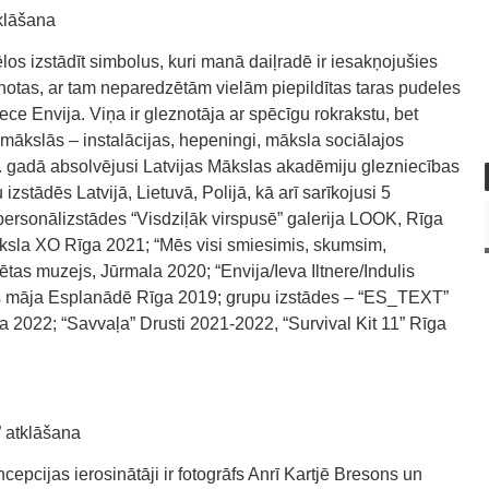
tklāšana
ēlos izstādīt simbolus, kuri manā daiļradē ir iesakņojušies
znotas, ar tam neparedzētām vielām piepildītas taras pudeles
iece Envija. Viņa ir gleznotāja ar spēcīgu rokrakstu, bet
 mākslās – instalācijas, hepeningi, māksla sociālajos
1. gadā absolvējusi Latvijas Mākslas akadēmiju glezniecības
zstādēs Latvijā, Lietuvā, Polijā, kā arī sarīkojusi 5
personālizstādes “Visdziļāk virspusē” galerija LOOK, Rīga
 Māksla XO Rīga 2021; “Mēs visi smiesimis, skumsim,
tas muzejs, Jūrmala 2020; “Envija/Ieva Iltnere/Indulis
as māja Esplanādē Rīga 2019; grupu izstādes – “ES_TEXT”
 2022; “Savvaļa” Drusti 2021-2022, “Survival Kit 11” Rīga
 atklāšana
pcijas ierosinātāji ir fotogrāfs Anrī Kartjē Bresons un