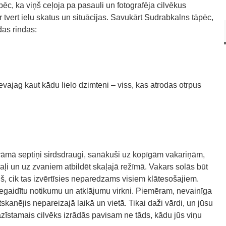
ēc, ka viņš ceļoja pa pasauli un fotografēja cilvēkus
ar tvert ielu skatus un situācijas. Savukārt Sudrabkalns tāpēc,
das rindas:
evajag kaut kādu lielo dzimteni – viss, kas atrodas otrpus
mā septiņi sirdsdraugi, sanākuši uz kopīgām vakariņām,
skaļi un uz zvaniem atbildēt skaļajā režīmā. Vakars solās būt
, cik tas izvērtīsies neparedzams visiem klātesošajiem.
egaidītu notikumu un atklājumu virkni. Piemēram, nevainīga
skanējis nepareizajā laikā un vietā. Tikai daži vārdi, un jūsu
azīstamais cilvēks izrādās pavisam ne tāds, kādu jūs viņu