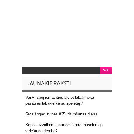
JAUNĀKIE RAKSTI
Vai AI spēj iemācīties blefot labāk nekā
pasaules labākie kāršu spēlētāji?
Rīga šogad svinēs 825. dzimšanas dienu
Kāpēc uzvalkam jāatrodas katra mūsdienīga
vīrieša garderobē?