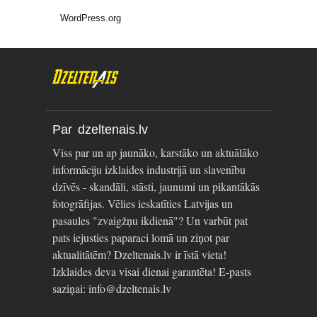
WordPress.org
Par dzeltenais.lv
Viss par un ap jaunāko, karstāko un aktuālāko
informāciju izklaides industrijā un slavenību
dzīvēs - skandāli, stāsti, jaunumi un pikantākās
fotogrāfijas. Vēlies ieskatīties Latvijas un
pasaules "zvaigžņu ikdienā"? Un varbūt pat
pats iejusties paparaci lomā un ziņot par
aktualitātēm? Dzeltenais.lv ir īstā vieta!
Izklaides deva visai dienai garantēta! E-pasts
saziņai: info@dzeltenais.lv