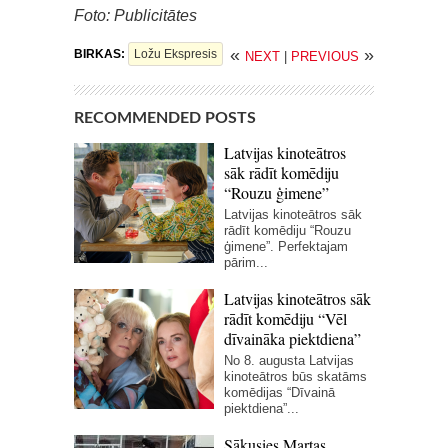
Foto: Publicitātes
«
»
BIRKAS:
Ložu Ekspresis
NEXT
|
PREVIOUS
RECOMMENDED POSTS
Latvijas kinoteātros
sāk rādīt komēdiju
“Rouzu ģimene”
Latvijas kinoteātros sāk
rādīt komēdiju “Rouzu
ģimene”. Perfektajam
pārim...
Latvijas kinoteātros sāk
rādīt komēdiju “Vēl
dīvaināka piektdiena”
No 8. augusta Latvijas
kinoteātros būs skatāms
komēdijas “Dīvainā
piektdiena”...
Sākusies Martas