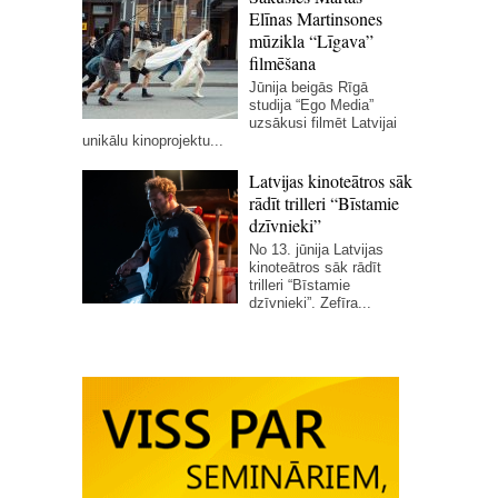
Elīnas Martinsones
mūzikla “Līgava”
filmēšana
Jūnija beigās Rīgā
studija “Ego Media”
uzsākusi filmēt Latvijai
unikālu kinoprojektu...
Latvijas kinoteātros sāk
rādīt trilleri “Bīstamie
dzīvnieki”
No 13. jūnija Latvijas
kinoteātros sāk rādīt
trilleri “Bīstamie
dzīvnieki”. Zefīra...