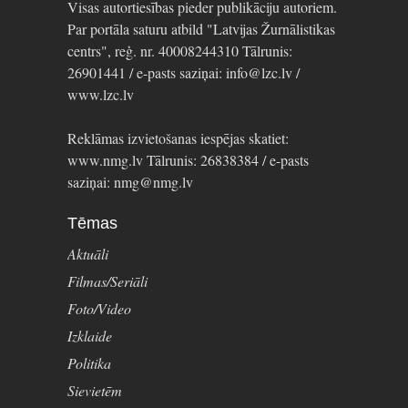
Visas autortiesības pieder publikāciju autoriem.
Par portāla saturu atbild "Latvijas Žurnālistikas
centrs", reģ. nr. 40008244310 Tālrunis:
26901441 / e-pasts saziņai: info@lzc.lv /
www.lzc.lv
Reklāmas izvietošanas iespējas skatiet:
www.nmg.lv Tālrunis: 26838384 / e-pasts
saziņai: nmg@nmg.lv
Tēmas
Aktuāli
Filmas/Seriāli
Foto/Video
Izklaide
Politika
Sievietēm