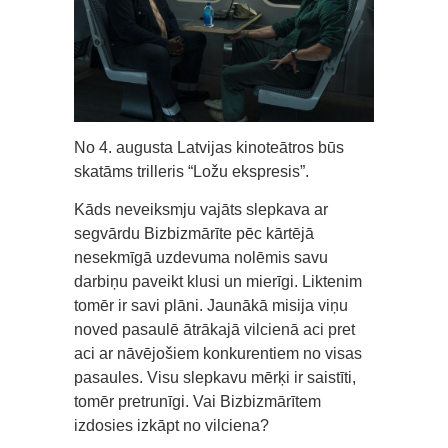
No 4. augusta Latvijas kinoteātros būs
skatāms trilleris “Ložu ekspresis”.
Kāds neveiksmju vajāts slepkava ar
segvārdu Bizbizmārīte pēc kārtējā
nesekmīgā uzdevuma nolēmis savu
darbiņu paveikt klusi un mierīgi. Liktenim
tomēr ir savi plāni. Jaunākā misija viņu
noved pasaulē ātrākajā vilcienā aci pret
aci ar nāvējošiem konkurentiem no visas
pasaules. Visu slepkavu mērķi ir saistīti,
tomēr pretrunīgi. Vai Bizbizmārītem
izdosies izkāpt no vilciena?