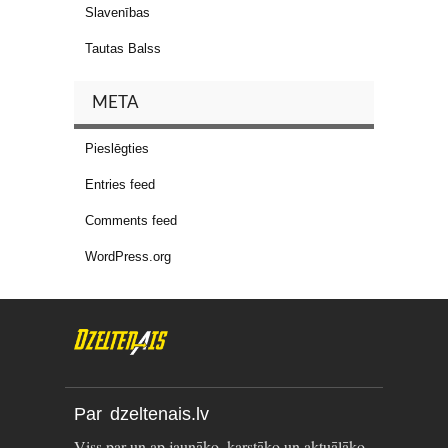
Slavenības
Tautas Balss
META
Pieslēgties
Entries feed
Comments feed
WordPress.org
Par dzeltenais.lv
Viss par un ap jaunāko, karstāko un aktuālāko