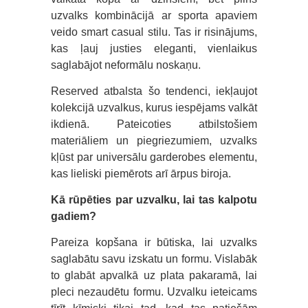
uzvalks kombinācijā ar sporta apaviem
veido smart casual stilu. Tas ir risinājums,
kas ļauj justies eleganti, vienlaikus
saglabājot neformālu noskaņu.
Reserved atbalsta šo tendenci, iekļaujot
kolekcijā uzvalkus, kurus iespējams valkāt
ikdienā. Pateicoties atbilstošiem
materiāliem un piegriezumiem, uzvalks
kļūst par universālu garderobes elementu,
kas lieliski piemērots arī ārpus biroja.
Kā rūpēties par uzvalku, lai tas kalpotu
gadiem?
Pareiza kopšana ir būtiska, lai uzvalks
saglabātu savu izskatu un formu. Vislabāk
to glabāt apvalkā uz plata pakaramā, lai
pleci nezaudētu formu. Uzvalku ieteicams