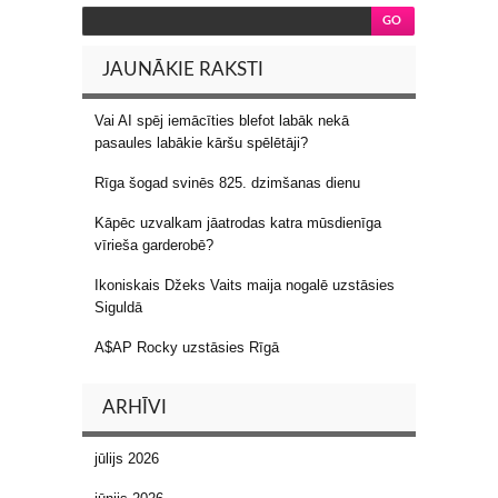
JAUNĀKIE RAKSTI
Vai AI spēj iemācīties blefot labāk nekā
pasaules labākie kāršu spēlētāji?
Rīga šogad svinēs 825. dzimšanas dienu
Kāpēc uzvalkam jāatrodas katra mūsdienīga
vīrieša garderobē?
Ikoniskais Džeks Vaits maija nogalē uzstāsies
Siguldā
A$AP Rocky uzstāsies Rīgā
ARHĪVI
jūlijs 2026