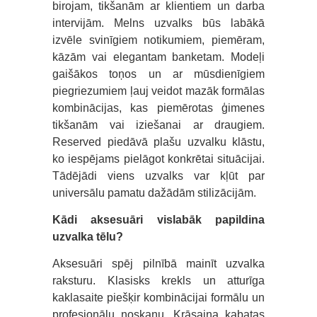
birojam, tikšanām ar klientiem un darba
intervijām. Melns uzvalks būs labākā
izvēle svinīgiem notikumiem, piemēram,
kāzām vai elegantam banketam. Modeļi
gaišākos toņos un ar mūsdienīgiem
piegriezumiem ļauj veidot mazāk formālas
kombinācijas, kas piemērotas ģimenes
tikšanām vai iziešanai ar draugiem.
Reserved piedāvā plašu uzvalku klāstu,
ko iespējams pielāgot konkrētai situācijai.
Tādējādi viens uzvalks var kļūt par
universālu pamatu dažādām stilizācijām.
Kādi aksesuāri vislabāk papildina
uzvalka tēlu?
Aksesuāri spēj pilnībā mainīt uzvalka
raksturu. Klasisks krekls un atturīga
kaklasaite piešķir kombinācijai formālu un
profesionālu noskaņu. Krāsaina kabatas