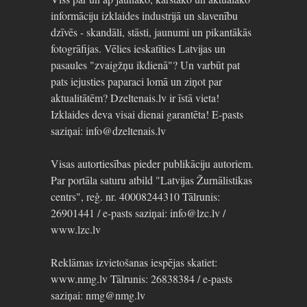
informāciju izklaides industrijā un slavenību
dzīvēs - skandāli, stāsti, jaunumi un pikantākās
fotogrāfijas. Vēlies ieskatīties Latvijas un
pasaules "zvaigžņu ikdienā"? Un varbūt pat
pats iejusties paparaci lomā un ziņot par
aktualitātēm? Dzeltenais.lv ir īstā vieta!
Izklaides deva visai dienai garantēta! E-pasts
saziņai: info@dzeltenais.lv
Visas autortiesības pieder publikāciju autoriem.
Par portāla saturu atbild "Latvijas Žurnālistikas
centrs", reģ. nr. 40008244310 Tālrunis:
26901441 / e-pasts saziņai: info@lzc.lv /
www.lzc.lv
Reklāmas izvietošanas iespējas skatiet:
www.nmg.lv Tālrunis: 26838384 / e-pasts
saziņai: nmg@nmg.lv