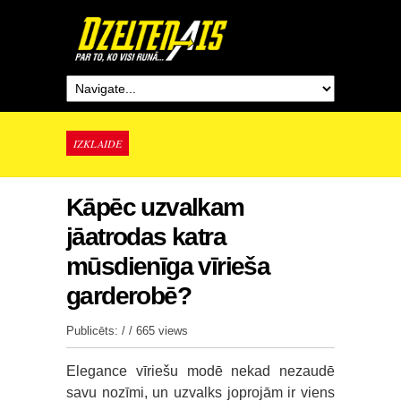
IZKLAIDE
Kāpēc uzvalkam
jāatrodas katra
mūsdienīga vīrieša
garderobē?
Publicēts: / /
665 views
Elegance vīriešu modē nekad nezaudē
savu nozīmi, un uzvalks joprojām ir viens