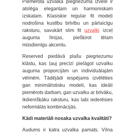
Piemērota uzvalka piegriezuma izvēle ir
atslēga elegantam un harmoniskam
izskatam. Klasiskie regular fit modeļi
nodrošina kustību brīvību un pārlaicīgu
raksturu, savukārt slim fit
uzvalki
izceļ
auguma līnijas, piešķirot tēlam
mūsdienīgu akcentu.
Reserved piedāvā plašu piegriezumu
klāstu, kas ļauj precīzi pielāgot uzvalku
auguma proporcijām un individuālajām
vēlmēm. Tādējādi iespējams izvēlēties
gan minimālistisku modeli, kas ideāli
piemērots darbam, gan uzvalku ar brīvāku,
ikdienišķāku raksturu, kas labi iederēsies
neformālās kombinācijās.
Kādi materiāli nosaka uzvalka kvalitāti?
Audums ir katra uzvalka pamats. Vilna