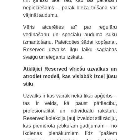
tīrīt ķīmiski tikai tad, kad tas patiešām
nepieciešams – pārāk bieža tīrīšana var
vājināt audumu.
Vērts atcerēties arī par regulāru
vēdināšanu un speciālu auduma suku
izmantošanu. Pateicoties šādai kopšanai,
Reserved uzvalks ilgu laiku saglabās
svaigu un elegantu izskatu.
Atklājiet Reserved vīriešu uzvalkus un
atrodiet modeli, kas vislabāk izceļ jūsu
stilu
Uzvalks ir kas vairāk nekā tikai apģērbs –
tas ir veids, kā paust pārliecību,
profesionalitāti un individuālu raksturu.
Reserved kolekcija ļauj izveidot stilizāciju,
kas piemērota jebkuram gadījumam – no
ikdienas pienākumiem līdz īpašiem