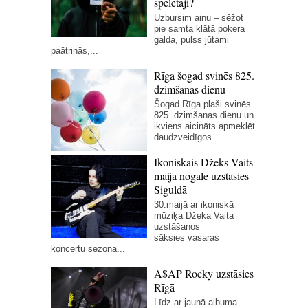
spēlētāji?
Uzbursim ainu – sēžot
pie samta klātā pokera
galda, pulss jūtami
paātrinās,...
Rīga šogad svinēs 825.
dzimšanas dienu
Šogad Rīga plaši svinēs
825. dzimšanas dienu un
ikviens aicināts apmeklēt
daudzveidīgos...
Ikoniskais Džeks Vaits
maija nogalē uzstāsies
Siguldā
30.maijā ar ikoniskā
mūziķa Džeka Vaita
uzstāšanos
sāksies vasaras
koncertu sezona...
A$AP Rocky uzstāsies
Rīgā
Līdz ar jaunā albuma