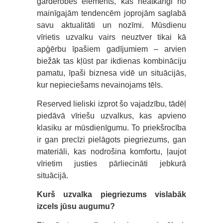
garderobes elements, kas neatkarīgi no
mainīgajām tendencēm joprojām saglabā
savu aktualitāti un nozīmi. Mūsdienu
vīrietis uzvalku vairs neuztver tikai kā
apģērbu īpašiem gadījumiem – arvien
biežāk tas kļūst par ikdienas kombināciju
pamatu, īpaši biznesa vidē un situācijās,
kur nepieciešams nevainojams tēls.
Reserved lieliski izprot šo vajadzību, tādēļ
piedāvā vīriešu uzvalkus, kas apvieno
klasiku ar mūsdienīgumu. To priekšrocība
ir gan precīzi pielāgots piegriezums, gan
materiāli, kas nodrošina komfortu, ļaujot
vīrietim justies pārliecināti jebkurā
situācijā.
Kurš uzvalka piegriezums vislabāk
izcels jūsu augumu?