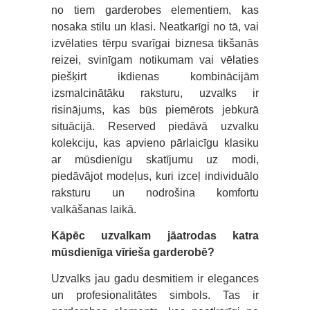
no tiem garderobes elementiem, kas
nosaka stilu un klasi. Neatkarīgi no tā, vai
izvēlaties tērpu svarīgai biznesa tikšanās
reizei, svinīgam notikumam vai vēlaties
piešķirt ikdienas kombinācijām
izsmalcinātāku raksturu, uzvalks ir
risinājums, kas būs piemērots jebkurā
situācijā. Reserved piedāvā uzvalku
kolekciju, kas apvieno pārlaicīgu klasiku
ar mūsdienīgu skatījumu uz modi,
piedāvājot modeļus, kuri izceļ individuālo
raksturu un nodrošina komfortu
valkāšanas laikā.
Kāpēc uzvalkam jāatrodas katra
mūsdienīga vīrieša garderobē?
Uzvalks jau gadu desmitiem ir elegances
un profesionalitātes simbols. Tas ir