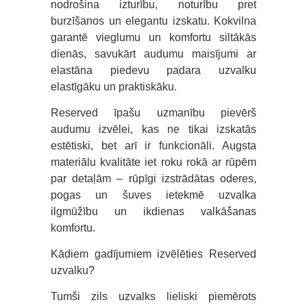
nodrošina izturību, noturību pret
burzīšanos un elegantu izskatu. Kokvilna
garantē vieglumu un komfortu siltākās
dienās, savukārt audumu maisījumi ar
elastāna piedevu padara uzvalku
elastīgāku un praktiskāku.
Reserved īpašu uzmanību pievērš
audumu izvēlei, kas ne tikai izskatās
estētiski, bet arī ir funkcionāli. Augsta
materiālu kvalitāte iet roku rokā ar rūpēm
par detaļām – rūpīgi izstrādātas oderes,
pogas un šuves ietekmē uzvalka
ilgmūžību un ikdienas valkāšanas
komfortu.
Kādiem gadījumiem izvēlēties Reserved
uzvalku?
Tumši zils uzvalks lieliski piemērots