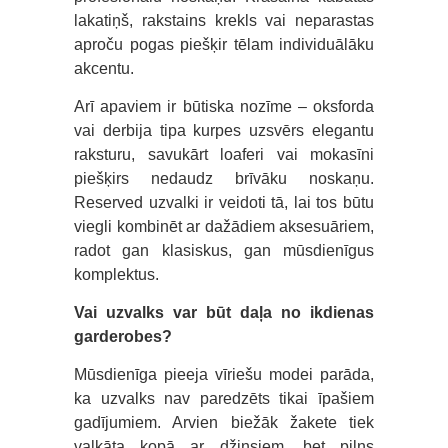
lakatiņš, rakstains krekls vai neparastas
aproču pogas piešķir tēlam individuālāku
akcentu.
Arī apaviem ir būtiska nozīme – oksforda
vai derbija tipa kurpes uzsvērs elegantu
raksturu, savukārt loaferi vai mokasīni
piešķirs nedaudz brīvāku noskaņu.
Reserved uzvalki ir veidoti tā, lai tos būtu
viegli kombinēt ar dažādiem aksesuāriem,
radot gan klasiskus, gan mūsdienīgus
komplektus.
Vai uzvalks var būt daļa no ikdienas
garderobes?
Mūsdienīga pieeja vīriešu modei parāda,
ka uzvalks nav paredzēts tikai īpašiem
gadījumiem. Arvien biežāk žakete tiek
valkāta kopā ar džinsiem, bet pilns