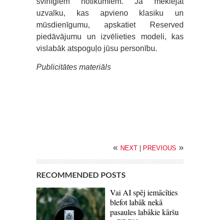
svinīgiem notikumiem. Ja meklējat
uzvalku, kas apvieno klasiku un
mūsdienīgumu, apskatiet Reserved
piedāvājumu un izvēlieties modeli, kas
vislabāk atspoguļo jūsu personību.
Publicitātes materiāls
«
»
NEXT
|
PREVIOUS
RECOMMENDED POSTS
Vai AI spēj iemācīties
blefot labāk nekā
pasaules labākie kāršu