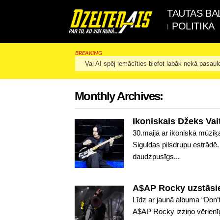
TAUTAS BA
POLITIKA
BREAKING
Vai AI spēj iemācīties blefot labāk nekā pasaul
Monthly Archives:
Ikoniskais Džeks Vai
30.maijā ar ikoniskā mūzi
Siguldas pilsdrupu estrādē
daudzpusīgs...
A$AP Rocky uzstāsi
Līdz ar jaunā albuma “Don
A$AP Rocky izziņo vērienīgu