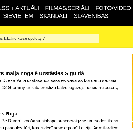
LSS
AKTUĀLI
FILMAS/SERIĀLI
FOTO/VIDEO
SIEVIETĒM
SKANDĀLI
SLAVENĪBAS
es labākie kāršu spēlētāji?
ts maija nogalē uzstāsies Siguldā
ķa Džeka Vaita uzstāšanos sāksies vasaras koncertu sezona
. 12 Grammy un citu prestižu balvu ieguvējs, dziesmu autors,
es Rīgā
’t Be Dumb” izdošanu hiphopa superzvaigzne un modes ikona
 pasaules tūri, kas rudenī sasniegs arī Latviju. Ar miljardiem