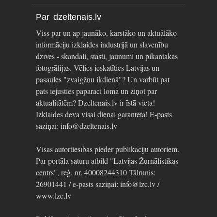
Par dzeltenais.lv
Viss par un ap jaunāko, karstāko un aktuālāko
informāciju izklaides industrijā un slavenību
dzīvēs - skandāli, stāsti, jaunumi un pikantākās
fotogrāfijas. Vēlies ieskatīties Latvijas un
pasaules "zvaigžņu ikdienā"? Un varbūt pat
pats iejusties paparaci lomā un ziņot par
aktualitātēm? Dzeltenais.lv ir īstā vieta!
Izklaides deva visai dienai garantēta! E-pasts
saziņai: info@dzeltenais.lv
Visas autortiesības pieder publikāciju autoriem.
Par portāla saturu atbild "Latvijas Žurnālistikas
centrs", reģ. nr. 40008244310 Tālrunis:
26901441 / e-pasts saziņai: info@lzc.lv /
www.lzc.lv