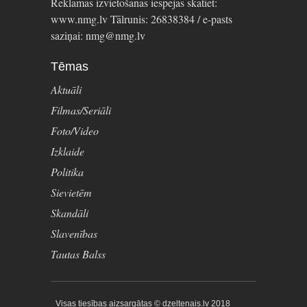
Reklāmas izvietošanas iespējas skatiet:
www.nmg.lv Tālrunis: 26838384 / e-pasts
saziņai: nmg@nmg.lv
Tēmas
Aktuāli
Filmas/Seriāli
Foto/Video
Izklaide
Politika
Sievietēm
Skandāli
Slavenības
Tautas Balss
Visas tiesības aizsargātas © dzeltenais.lv 2018