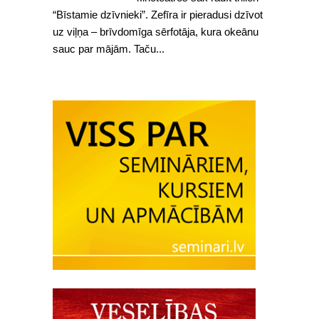
“Bīstamie dzīvnieki”. Zefīra ir pieradusi dzīvot
uz viļņa – brīvdomīga sērfotāja, kura okeānu
sauc par mājām. Taču...