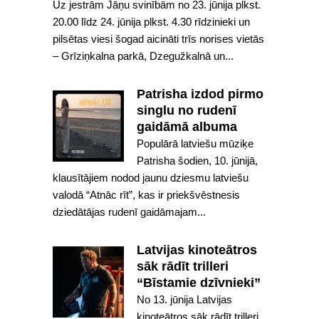
Uz jestrām Jāņu svinībām no 23. jūnija plkst.
20.00 līdz 24. jūnija plkst. 4.30 rīdzinieki un
pilsētas viesi šogad aicināti trīs norises vietās
– Grīziņkalna parkā, Dzegužkalnā un...
Patrisha izdod pirmo
singlu no rudenī
gaidāmā albuma
Populārā latviešu mūziķe
Patrisha šodien, 10. jūnijā,
klausītājiem nodod jaunu dziesmu latviešu
valodā “Atnāc rīt”, kas ir priekšvēstnesis
dziedātājas rudenī gaidāmajam...
Latvijas kinoteātros
sāk rādīt trilleri
“Bīstamie dzīvnieki”
No 13. jūnija Latvijas
kinoteātros sāk rādīt trilleri