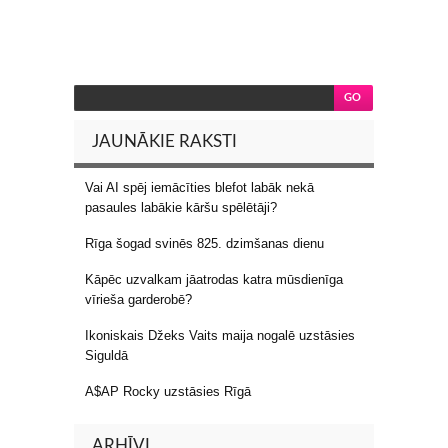
JAUNĀKIE RAKSTI
Vai AI spēj iemācīties blefot labāk nekā
pasaules labākie kāršu spēlētāji?
Rīga šogad svinēs 825. dzimšanas dienu
Kāpēc uzvalkam jāatrodas katra mūsdienīga
vīrieša garderobē?
Ikoniskais Džeks Vaits maija nogalē uzstāsies
Siguldā
A$AP Rocky uzstāsies Rīgā
ARHĪVI