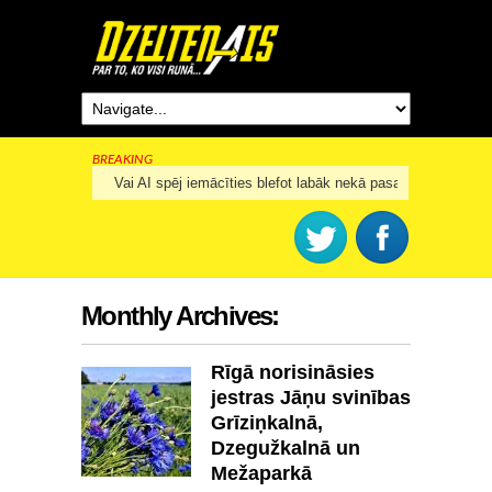
BREAKING
Vai AI spēj iemācīties blefot labāk nekā pasaules labākie k
Monthly Archives:
Rīgā norisināsies
jestras Jāņu svinības
Grīziņkalnā,
Dzegužkalnā un
Mežaparkā