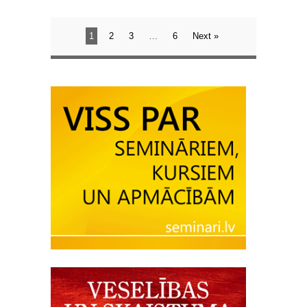
1
2
3
…
6
Next »