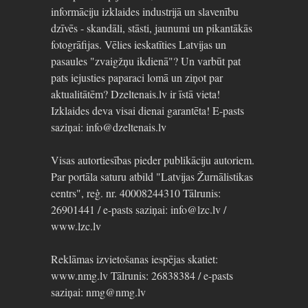
informāciju izklaides industrijā un slavenību
dzīvēs - skandāli, stāsti, jaunumi un pikantākās
fotogrāfijas. Vēlies ieskatīties Latvijas un
pasaules "zvaigžņu ikdienā"? Un varbūt pat
pats iejusties paparaci lomā un ziņot par
aktualitātēm? Dzeltenais.lv ir īstā vieta!
Izklaides deva visai dienai garantēta! E-pasts
saziņai: info@dzeltenais.lv
Visas autortiesības pieder publikāciju autoriem.
Par portāla saturu atbild "Latvijas Žurnālistikas
centrs", reģ. nr. 40008244310 Tālrunis:
26901441 / e-pasts saziņai: info@lzc.lv /
www.lzc.lv
Reklāmas izvietošanas iespējas skatiet:
www.nmg.lv Tālrunis: 26838384 / e-pasts
saziņai: nmg@nmg.lv