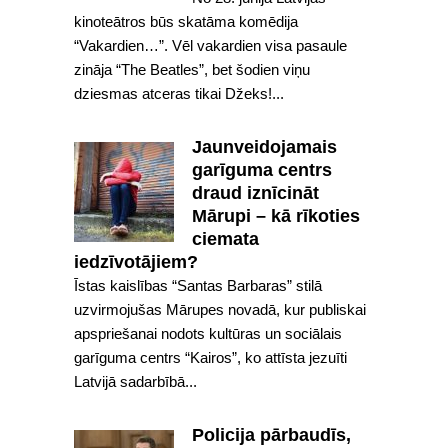
kinoteātros būs skatāma komēdija
“Vakardien…”. Vēl vakardien visa pasaule
zināja “The Beatles”, bet šodien viņu
dziesmas atceras tikai Džeks!...
Jaunveidojamais
garīguma centrs
draud iznīcināt
Mārupi – kā rīkoties
ciemata
iedzīvotājiem?
Īstas kaislības “Santas Barbaras” stilā
uzvirmojušas Mārupes novadā, kur publiskai
apspriešanai nodots kultūras un sociālais
garīguma centrs “Kairos”, ko attīsta jezuīti
Latvijā sadarbībā...
Policija pārbaudīs,