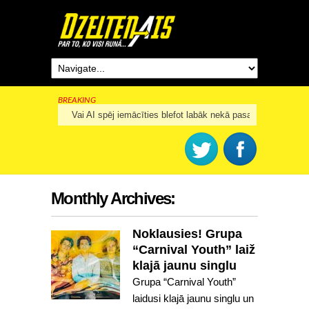
BREAKING
Rīga šogad svinēs 825. dzimšanas dienu
Monthly Archives:
Noklausies! Grupa
“Carnival Youth” laiž
klajā jaunu singlu
Grupa “Carnival Youth”
laidusi klajā jaunu singlu un