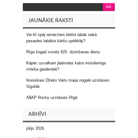
JAUNĀKIE RAKSTI
Vai AI spēj iemācīties blefot labāk nekā
pasaules labākie kāršu spēlētāji?
Rīga šogad svinēs 825. dzimšanas dienu
Kāpēc uzvalkam jāatrodas katra mūsdienīga
vīrieša garderobē?
Ikoniskais Džeks Vaits maija nogalē uzstāsies
Siguldā
A$AP Rocky uzstāsies Rīgā
ARHĪVI
jūlijs 2026