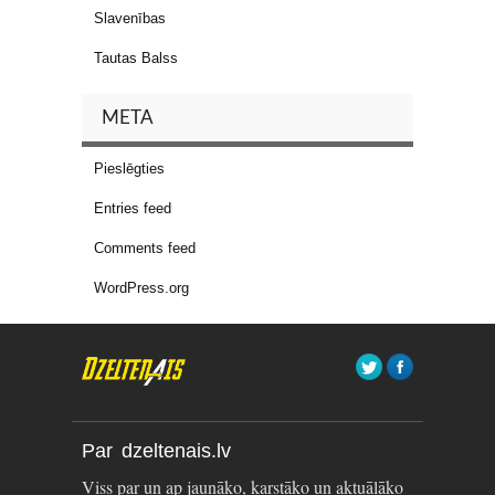
Slavenības
Tautas Balss
META
Pieslēgties
Entries feed
Comments feed
WordPress.org
Par dzeltenais.lv
Viss par un ap jaunāko, karstāko un aktuālāko