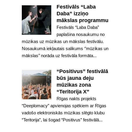
Festivāls “Laba
Daba” izziņo
mākslas programmu
Festivāls “Laba Daba”
paplašina nosaukumu no
mūzikas uz mūzikas un mākslas festivālu.
Nosaukumā iekļautais salikums ‘’mūzikas un
mākslas’’ norāda uz festivāla formāta...
“Positivus” festivālā
būs jauna deju
mūzikas zona
“Teritorija X”
Rīgas nakts projekts
“Deeplomacy” apvienojas spēkiem ar Rīgas
vadošo elektroniskās mūzikas slēgto klubu
“Teritorija”, lai šogad “Positivus” festivālā...