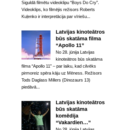
Siguldā filmētu videoklipu “Boys Do Cry”.
Videoklips, ko filmējis režisors Roberts
Kuļenko ir interpretācija par vīriešu...
Latvijas kinoteātros
būs skatāma filma
“Apollo 11”
No 28. jūnija Latvijas
kinoteātros būs skatāma
filma “Apollo 11” – par laiku, kad cilvēks
pirmoreiz spēra kāju uz Mēness. Režisors
Tods Daglass Millers (Dinozaurs 13)
piedāvā...
Latvijas kinoteātros
būs skatāma
komēdija
“Vakardien…”
No 28. jūnija Latvijas