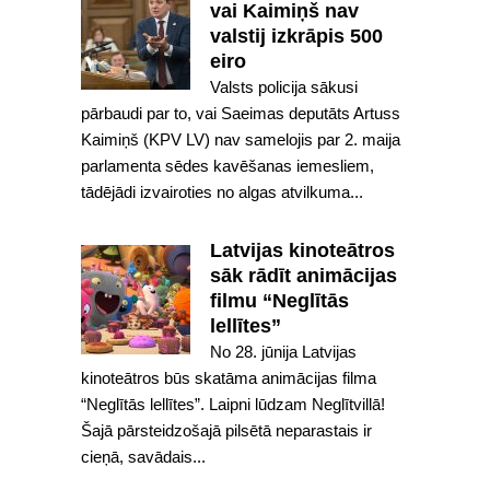
vai Kaimiņš nav
valstij izkrāpis 500
eiro
Valsts policija sākusi
pārbaudi par to, vai Saeimas deputāts Artuss
Kaimiņš (KPV LV) nav samelojis par 2. maija
parlamenta sēdes kavēšanas iemesliem,
tādējādi izvairoties no algas atvilkuma...
Latvijas kinoteātros
sāk rādīt animācijas
filmu “Neglītās
lellītes”
No 28. jūnija Latvijas
kinoteātros būs skatāma animācijas filma
“Neglītās lellītes”. Laipni lūdzam Neglītvillā!
Šajā pārsteidzošajā pilsētā neparastais ir
cieņā, savādais...