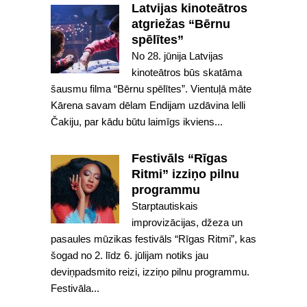
Latvijas kinoteātros
atgriežas “Bērnu
spēlītes”
No 28. jūnija Latvijas
kinoteātros būs skatāma
šausmu filma “Bērnu spēlītes”. Vientuļā māte
Kārena savam dēlam Endijam uzdāvina lelli
Čakiju, par kādu būtu laimīgs ikviens...
Festivāls “Rīgas
Ritmi” izziņo pilnu
programmu
Starptautiskais
improvizācijas, džeza un
pasaules mūzikas festivāls “Rīgas Ritmi”, kas
šogad no 2. līdz 6. jūlijam notiks jau
deviņpadsmito reizi, izziņo pilnu programmu.
Festivāla...