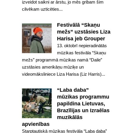
izveidot saikni ar ārstu, jo mēs gribam šim
cilvēkam uzticēties...
Festivālā “Skaņu
mežs” uzstāsies Liza
Harisa jeb Grouper
13. oktobrī nepieradinātās
mūzikas festivāla “Skaņu
mežs” programmā mūzikas namā “Daile”
uzstāsies amerikāņu mūziķe un
videomāksliniece Liza Harisa (Liz Harris)...
“Laba daba”
mūzikas programmu
papildina Lietuvas,
Brazīlijas un Izraēlas
muzikālās
apvienības
Starptautiskā mūzikas festivāla “Laba daba”