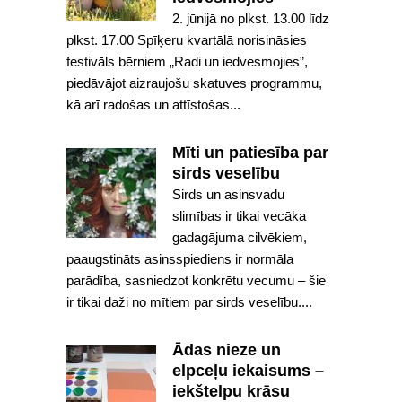
2. jūnijā no plkst. 13.00 līdz
plkst. 17.00 Spīķeru kvartālā norisināsies
festivāls bērniem „Radi un iedvesmojies”,
piedāvājot aizraujošu skatuves programmu,
kā arī radošas un attīstošas...
Mīti un patiesība par
sirds veselību
Sirds un asinsvadu
slimības ir tikai vecāka
gadagājuma cilvēkiem,
paaugstināts asinsspiediens ir normāla
parādība, sasniedzot konkrētu vecumu – šie
ir tikai daži no mītiem par sirds veselību....
Ādas nieze un
elpceļu iekaisums –
iekštelpu krāsu