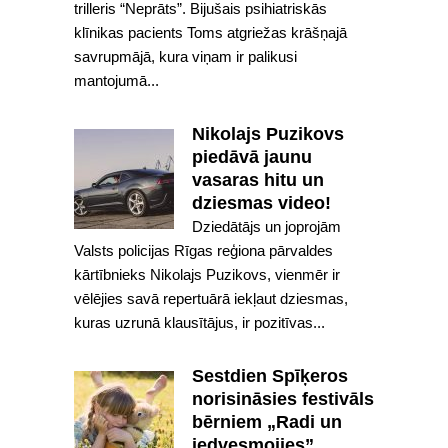
trilleris “Neprāts”. Bijušais psihiatriskās
klīnikas pacients Toms atgriežas krāšņajā
savrupmājā, kura viņam ir palikusi
mantojumā...
Nikolajs Puzikovs
piedāvā jaunu
vasaras hitu un
dziesmas video!
Dziedātājs un joprojām
Valsts policijas Rīgas reģiona pārvaldes
kārtībnieks Nikolajs Puzikovs, vienmēr ir
vēlējies savā repertuārā iekļaut dziesmas,
kuras uzrunā klausītājus, ir pozitīvas...
Sestdien Spīķeros
norisināsies festivāls
bērniem „Radi un
iedvesmojies”