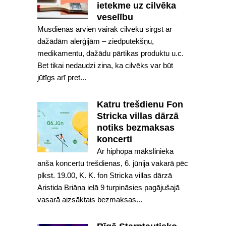
ietekme uz cilvēka
veselību
Mūsdienās arvien vairāk cilvēku sirgst ar
dažādām alerģijām – ziedputekšņu,
medikamentu, dažādu pārtikas produktu u.c.
Bet tikai nedaudzi zina, ka cilvēks var būt
jūtīgs arī pret...
Katru trešdienu Fon
Stricka villas dārzā
notiks bezmaksas
koncerti
Ar hiphopa mākslinieka
anša koncertu trešdienas, 6. jūnija vakarā pēc
plkst. 19.00, K. K. fon Stricka villas dārzā
Aristida Briāna ielā 9 turpināsies pagājušajā
vasarā aizsāktais bezmaksas...