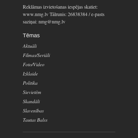
Reklāmas izvietošanas iespējas skatiet:
www.nmg.lv Tālrunis: 26838384 / e-pasts
saziņai: nmg@nmg.lv
Tēmas
Aktuāli
Filmas/Seriāli
Foto/Video
Izklaide
Politika
Sievietēm
Skandāli
Slavenības
Tautas Balss