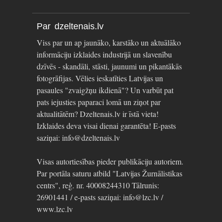
Par dzeltenais.lv
Viss par un ap jaunāko, karstāko un aktuālāko
informāciju izklaides industrijā un slavenību
dzīvēs - skandāli, stāsti, jaunumi un pikantākās
fotogrāfijas. Vēlies ieskatīties Latvijas un
pasaules "zvaigžņu ikdienā"? Un varbūt pat
pats iejusties paparaci lomā un ziņot par
aktualitātēm? Dzeltenais.lv ir īstā vieta!
Izklaides deva visai dienai garantēta! E-pasts
saziņai: info@dzeltenais.lv
Visas autortiesības pieder publikāciju autoriem.
Par portāla saturu atbild "Latvijas Žurnālistikas
centrs", reģ. nr. 40008244310 Tālrunis:
26901441 / e-pasts saziņai: info@lzc.lv /
www.lzc.lv