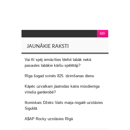
JAUNĀKIE RAKSTI
Vai AI spēj iemācīties blefot labāk nekā
pasaules labākie kāršu spēlētāji?
Rīga šogad svinēs 825. dzimšanas dienu
Kāpēc uzvalkam jāatrodas katra mūsdienīga
vīrieša garderobē?
Ikoniskais Džeks Vaits maija nogalē uzstāsies
Siguldā
A$AP Rocky uzstāsies Rīgā