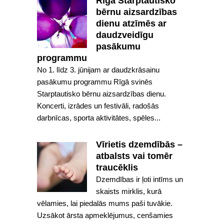
Rīgā Starptautisko
bērnu aizsardzības
dienu atzīmēs ar
daudzveidīgu
pasākumu
programmu
No 1. līdz 3. jūnijam ar daudzkrāsainu
pasākumu programmu Rīgā svinēs
Starptautisko bērnu aizsardzības dienu.
Koncerti, izrādes un festivāli, radošās
darbnīcas, sporta aktivitātes, spēles...
Vīrietis dzemdībās –
atbalsts vai tomēr
traucēklis
Dzemdības ir ļoti intīms un
skaists mirklis, kurā
vēlamies, lai piedalās mums paši tuvākie.
Uzsākot ārsta apmeklējumus, cenšamies