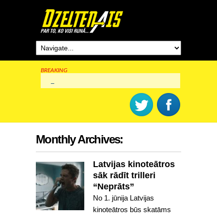
BREAKING
Rīga šogad svinēs 825. dzimšanas dienu
Monthly Archives:
Latvijas kinoteātros
sāk rādīt trilleri
“Neprāts”
No 1. jūnija Latvijas
kinoteātros būs skatāms