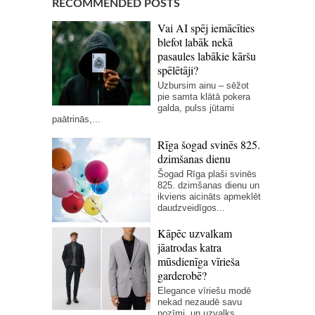
RECOMMENDED POSTS
Vai AI spēj iemācīties
blefot labāk nekā
pasaules labākie kāršu
spēlētāji?
Uzbursim ainu – sēžot
pie samta klātā pokera
galda, pulss jūtami
paātrinās,...
Rīga šogad svinēs 825.
dzimšanas dienu
Šogad Rīga plaši svinēs
825. dzimšanas dienu un
ikviens aicināts apmeklēt
daudzveidīgos...
Kāpēc uzvalkam
jāatrodas katra
mūsdienīga vīrieša
garderobē?
Elegance vīriešu modē
nekad nezaudē savu
nozīmi, un uzvalks