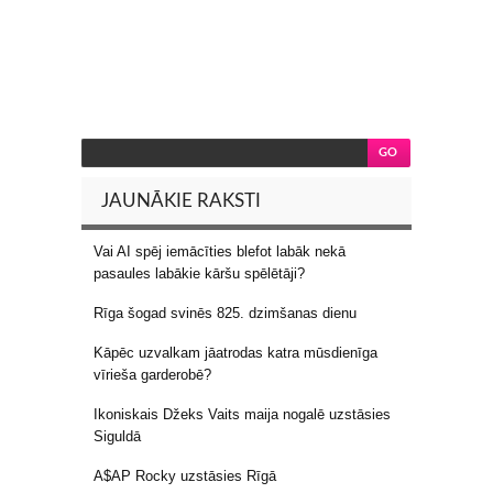
JAUNĀKIE RAKSTI
Vai AI spēj iemācīties blefot labāk nekā
pasaules labākie kāršu spēlētāji?
Rīga šogad svinēs 825. dzimšanas dienu
Kāpēc uzvalkam jāatrodas katra mūsdienīga
vīrieša garderobē?
Ikoniskais Džeks Vaits maija nogalē uzstāsies
Siguldā
A$AP Rocky uzstāsies Rīgā