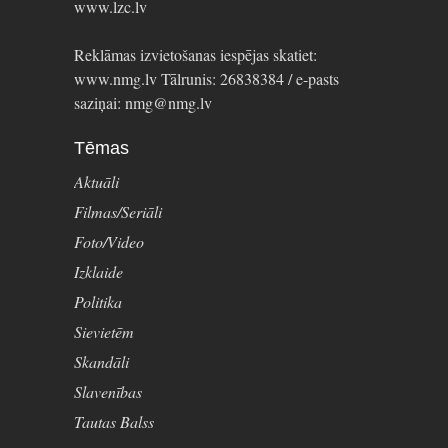
www.lzc.lv
Reklāmas izvietošanas iespējas skatiet:
www.nmg.lv Tālrunis: 26838384 / e-pasts
saziņai: nmg@nmg.lv
Tēmas
Aktuāli
Filmas/Seriāli
Foto/Video
Izklaide
Politika
Sievietēm
Skandāli
Slavenības
Tautas Balss