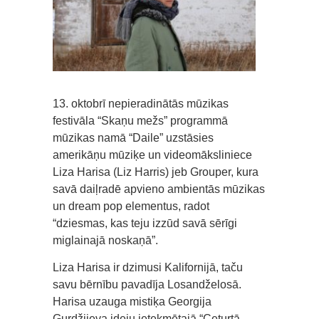
13. oktobrī nepieradinātās mūzikas
festivāla “Skaņu mežs” programmā
mūzikas namā “Daile” uzstāsies
amerikāņu mūziķe un videomāksliniece
Liza Harisa (Liz Harris) jeb Grouper, kura
savā daiļradē apvieno ambientās mūzikas
un dream pop elementus, radot
“dziesmas, kas teju izzūd savā sērīgi
miglainajā noskaņā”.
Liza Harisa ir dzimusi Kalifornijā, taču
savu bērnību pavadīja Losandželosā.
Harisa uzauga mistiķa Georgija
Gurdžijeva ideju ietekmētajā “Ceturtā