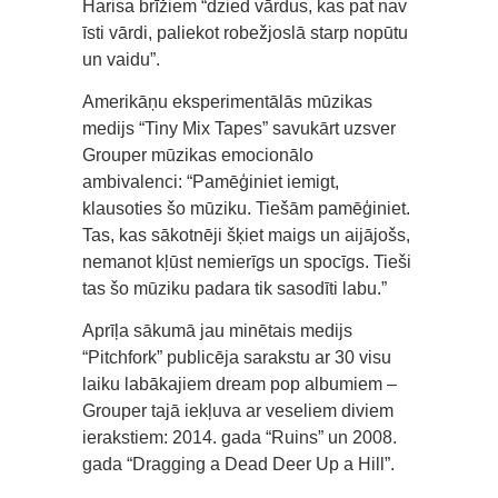
Harisa brīžiem “dzied vārdus, kas pat nav
īsti vārdi, paliekot robežjoslā starp nopūtu
un vaidu”.
Amerikāņu eksperimentālās mūzikas
medijs “Tiny Mix Tapes” savukārt uzsver
Grouper mūzikas emocionālo
ambivalenci: “Pamēģiniet iemigt,
klausoties šo mūziku. Tiešām pamēģiniet.
Tas, kas sākotnēji šķiet maigs un aijājošs,
nemanot kļūst nemierīgs un spocīgs. Tieši
tas šo mūziku padara tik sasodīti labu.”
Aprīļa sākumā jau minētais medijs
“Pitchfork” publicēja sarakstu ar 30 visu
laiku labākajiem dream pop albumiem –
Grouper tajā iekļuva ar veseliem diviem
ierakstiem: 2014. gada “Ruins” un 2008.
gada “Dragging a Dead Deer Up a Hill”.