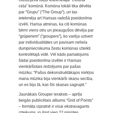
ceļa” komūnā. Komūna lokāli tika dēvēta
par “Grupu” (“The Group”), un tas
ietekmēja arī Harisas radošā pseidonīma
izvēli. Harisa atminas, ka citi komūnas
bērni viens otru un pieaugušos dēvēja par
“grūperiem” (“groupers”), ko varēja uztvert
par individualitātes un pavisam neliela
dumpinieciskuma žestu komūnas izteikti
kontrolētajā vidē. Vēl kāds pamatojums
šādai pseidonīma izvēlei ir Harisas
vienkāršotais redzējums par pašas
mūziku: “Pašos dekonstruētākajos mirkļos
mana mūzika bija vienkārši skaņu secība,
un es biju tā, kas šīs skaņas sagrupē.”
Jaunākais Grouper ieraksts – aprīļa
beigās publicētais albums “Grid of Points”
– formāta izpratnē ir visai ekstravagants
izteikums, jo ilgst vien 22 minūtes.