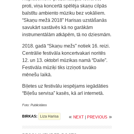
proti, viņa koncertā spēlēja skaņu cilpās
balstītu ambiento mūziku bez vokāliem.
“Skaņu mežā 2018” Harisas uzstāšanās
savukārt sastāvēs kā no garākām
instrumentālām atkāpēm, tā no dziesmām.
2018. gadā “Skaņu mežs” notiek 16. reizi.
Centrālie festivāla koncertvakari noritēs
12. un 13. oktobrī mūzikas namā “Daile”.
Festivāla mūziķi tiks izziņoti tuvāko
mēnešu laikā.
Biļetes uz festivālu iespējams iegādāties
“Biļešu servisa” kasēs, kā arī internetā.
Foto: Publicitātes
«
»
BIRKAS:
Liza Harisa
NEXT
|
PREVIOUS