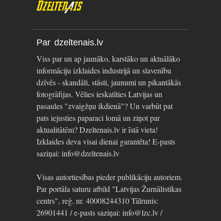
Par dzeltenais.lv
Viss par un ap jaunāko, karstāko un aktuālāko
informāciju izklaides industrijā un slavenību
dzīvēs - skandāli, stāsti, jaunumi un pikantākās
fotogrāfijas. Vēlies ieskatīties Latvijas un
pasaules "zvaigžņu ikdienā"? Un varbūt pat
pats iejusties paparaci lomā un ziņot par
aktualitātēm? Dzeltenais.lv ir īstā vieta!
Izklaides deva visai dienai garantēta! E-pasts
saziņai: info@dzeltenais.lv
Visas autortiesības pieder publikāciju autoriem.
Par portāla saturu atbild "Latvijas Žurnālistikas
centrs", reģ. nr. 40008244310 Tālrunis:
26901441 / e-pasts saziņai: info@lzc.lv /