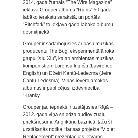
2014. gadā žurnāls “The Wire Magazine”
iekļāva Grouper albumu “Ruins” 50 gada
labāko ierakstu sarakstā, un portāls
“Pitchfork” to iekļāva gada labāko albumu
desmitniekā.
Grouper ir sadarbojusies ar basu mūzikas
producentu The Bug, eksperimentālā roka
grupu “Xiu Xiu”, kā arī ambientās mūzikas
komponistiem Lorensu Inglišu (Lawrence
English) un Džefri Kantū-Ledezma (Jefre
Cantu-Ledesma). Viņas ievērojamākos
albumus ir publicējusi izdevniecība
“Kranky”.
Grouper jau iepriekš ir uzstājusies Rīgā –
2012. gadā viņa sniedza audiovizuālu
priekšnesumu Anglikāņu baznīcā, taču šī
uzstāšanās notika Harisas projekta “Violet
Replacement” prezentācijas ietvaros,