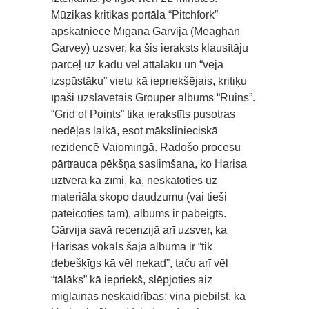
Mūzikas kritikas portāla “Pitchfork”
apskatniece Mīgana Gārvija (Meaghan
Garvey) uzsver, ka šis ieraksts klausītāju
pārceļ uz kādu vēl attālāku un “vēja
izspūstāku” vietu kā iepriekšējais, kritiķu
īpaši uzslavētais Grouper albums “Ruins”.
“Grid of Points” tika ierakstīts pusotras
nedēļas laikā, esot mākslinieciskā
rezidencē Vaiomingā. Radošo procesu
pārtrauca pēkšņa saslimšana, ko Harisa
uztvēra kā zīmi, ka, neskatoties uz
materiāla skopo daudzumu (vai tieši
pateicoties tam), albums ir pabeigts.
Gārvija savā recenzijā arī uzsver, ka
Harisas vokāls šajā albumā ir “tik
debešķīgs kā vēl nekad”, taču arī vēl
“tālāks” kā iepriekš, slēpjoties aiz
miglainas neskaidrības; viņa piebilst, ka