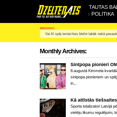
TAUTAS BA
POLITIKA
BREAKING
Vai AI spēj iemācīties blefot labāk nekā pasaul
Monthly Archives:
Sintpopa pionieri OM
8.augustā Kimmela kvartālā 
sintpopa pionieriem un spi
in...
Kā attīstās tiešsaites
Sporta totalizatori Latvijā 
vietēju likumu regulējumi, 