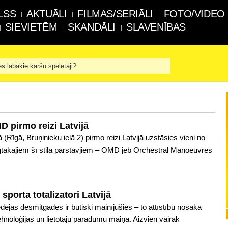
LSS
AKTUĀLI
FILMAS/SERIĀLI
FOTO/VIDEO
SIEVIETĒM
SKANDĀLI
SLAVENĪBAS
es labākie kāršu spēlētāji?
D pirmo reizi Latvijā
(Rīgā, Bruņinieku ielā 2) pirmo reizi Latvijā uzstāsies vieni no
lgtākajiem šī stila pārstāvjiem – OMD jeb Orchestral Manoeuvres
 sporta totalizatori Latvijā
pēdējās desmitgadēs ir būtiski mainījušies – to attīstību nosaka
tehnoloģijas un lietotāju paradumu maiņa. Aizvien vairāk