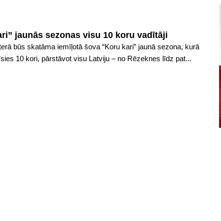
ari” jaunās sezonas visu 10 koru vadītāji
erā būs skatāma iemīļotā šova “Koru kari” jaunā sezona, kurā
īsies 10 kori, pārstāvot visu Latviju – no Rēzeknes līdz pat...