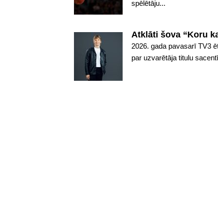
spēlētāju...
Atklāti šova “Koru k
2026. gada pavasarī TV3 ēt
par uzvarētāja titulu sacent