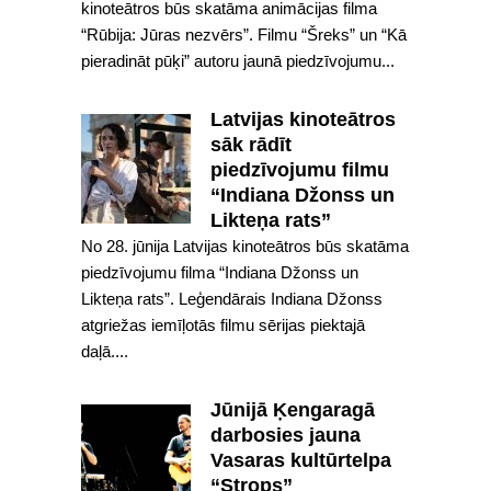
kinoteātros būs skatāma animācijas filma
“Rūbija: Jūras nezvērs”. Filmu “Šreks” un “Kā
pieradināt pūķi” autoru jaunā piedzīvojumu...
Latvijas kinoteātros
sāk rādīt
piedzīvojumu filmu
“Indiana Džonss un
Likteņa rats”
No 28. jūnija Latvijas kinoteātros būs skatāma
piedzīvojumu filma “Indiana Džonss un
Likteņa rats”. Leģendārais Indiana Džonss
atgriežas iemīļotās filmu sērijas piektajā
daļā....
Jūnijā Ķengaragā
darbosies jauna
Vasaras kultūrtelpa
“Strops”