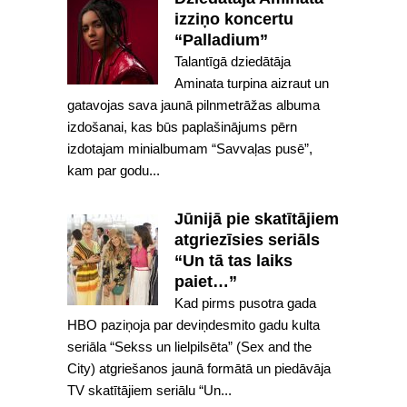
izziņo koncertu
“Palladium”
Talantīgā dziedātāja
Aminata turpina aizraut un
gatavojas sava jaunā pilnmetrāžas albuma
izdošanai, kas būs paplašinājums pērn
izdotajam minialbumam “Savvaļas pusē”,
kam par godu...
Jūnijā pie skatītājiem
atgriezīsies seriāls
“Un tā tas laiks
paiet…”
Kad pirms pusotra gada
HBO paziņoja par deviņdesmito gadu kulta
seriāla “Sekss un lielpilsēta” (Sex and the
City) atgriešanos jaunā formātā un piedāvāja
TV skatītājiem seriālu “Un...