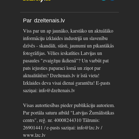
Par dzeltenais.lv
Viss par un ap jaunāko, karstāko un aktuālāko
informāciju izklaides industrijā un slavenību
dzīvēs - skandāli, stāsti, jaunumi un pikantākās
fotogrāfijas. Vēlies ieskatīties Latvijas un
pasaules "zvaigžņu ikdienā"? Un varbūt pat
pats iejusties paparaci lomā un ziņot par
aktualitātēm? Dzeltenais.lv ir īstā vieta!
Izklaides deva visai dienai garantēta! E-pasts
saziņai: info@dzeltenais.lv
Visas autortiesības pieder publikāciju autoriem.
Par portāla saturu atbild "Latvijas Žurnālistikas
centrs", reģ. nr. 40008244310 Tālrunis:
26901441 / e-pasts saziņai: info@lzc.lv /
www.lzc.lv