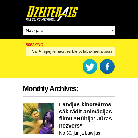
BREAKING
Rīga šogad svinēs 825. dzimšanas dienu
Monthly Archives:
Latvijas kinoteātros
sāk rādīt animācijas
filmu “Rūbija: Jūras
nezvērs”
No 30. jūnija Latvijas