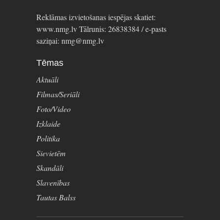
Reklāmas izvietošanas iespējas skatiet:
www.nmg.lv Tālrunis: 26838384 / e-pasts
saziņai: nmg@nmg.lv
Tēmas
Aktuāli
Filmas/Seriāli
Foto/Video
Izklaide
Politika
Sievietēm
Skandāli
Slavenības
Tautas Balss