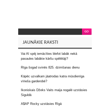
JAUNĀKIE RAKSTI
Vai AI spēj iemācīties blefot labāk nekā
pasaules labākie kāršu spēlētāji?
Rīga šogad svinēs 825. dzimšanas dienu
Kāpēc uzvalkam jāatrodas katra mūsdienīga
vīrieša garderobē?
Ikoniskais Džeks Vaits maija nogalē uzstāsies
Siguldā
A$AP Rocky uzstāsies Rīgā