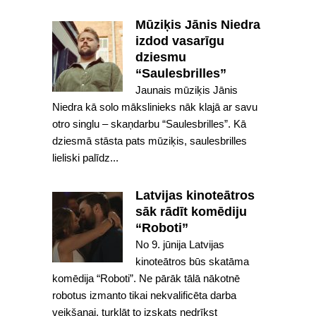
Mūziķis Jānis Niedra
izdod vasarīgu
dziesmu
“Saulesbrilles”
Jaunais mūziķis Jānis
Niedra kā solo mākslinieks nāk klajā ar savu
otro singlu – skaņdarbu “Saulesbrilles”. Kā
dziesmā stāsta pats mūziķis, saulesbrilles
lieliski palīdz...
Latvijas kinoteātros
sāk rādīt komēdiju
“Roboti”
No 9. jūnija Latvijas
kinoteātros būs skatāma
komēdija “Roboti”. Ne pārāk tālā nākotnē
robotus izmanto tikai nekvalificēta darba
veikšanai, turklāt to izskats nedrīkst