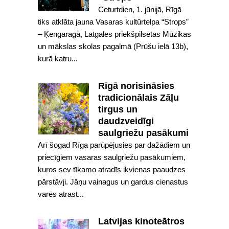
Ceturtdien, 1. jūnijā, Rīgā
tiks atklāta jauna Vasaras kultūrtelpa “Strops”
– Ķengaragā, Latgales priekšpilsētas Mūzikas
un mākslas skolas pagalmā (Prūšu ielā 13b),
kurā katru...
Rīgā norisināsies
tradicionālais Zāļu
tirgus un
daudzveidīgi
saulgriežu pasākumi
Arī šogad Rīga parūpējusies par dažādiem un
priecīgiem vasaras saulgriežu pasākumiem,
kuros sev tīkamo atradīs ikvienas paaudzes
pārstāvji. Jāņu vainagus un gardus cienastus
varēs atrast...
Latvijas kinoteātros