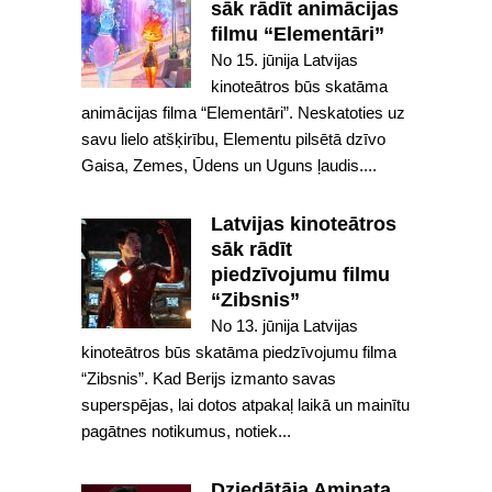
sāk rādīt animācijas
filmu “Elementāri”
No 15. jūnija Latvijas
kinoteātros būs skatāma
animācijas filma “Elementāri”. Neskatoties uz
savu lielo atšķirību, Elementu pilsētā dzīvo
Gaisa, Zemes, Ūdens un Uguns ļaudis....
Latvijas kinoteātros
sāk rādīt
piedzīvojumu filmu
“Zibsnis”
No 13. jūnija Latvijas
kinoteātros būs skatāma piedzīvojumu filma
“Zibsnis”. Kad Berijs izmanto savas
superspējas, lai dotos atpakaļ laikā un mainītu
pagātnes notikumus, notiek...
Dziedātāja Aminata