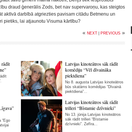
nīcību draud ģenerālis Zods, bet nav supervaroņu, kas steigtos
āt aktīvā darbībā atgriezties pavisam citādu Betmenu un
uri pietiks, lai atjaunotu Visuma kārtību?
«
»
NEXT
|
PREVIOUS
 rādīt
Latvijas kinoteātros sāk rādīt
ne”
komēdiju “Vēl dīvaināka
piektdiena”
ādīt
.
No 8. augusta Latvijas kinoteātros
būs skatāms komēdijas “Dīvainā
piektdiena”...
Latvijas kinoteātros sāk rādīt
Līgava”
trilleri “Bīstamie dzīvnieki”
No 13. jūnija Latvijas kinoteātros
sāk rādīt trilleri “Bīstamie
a “Ego
dzīvnieki”. Zefīra...
tvijai