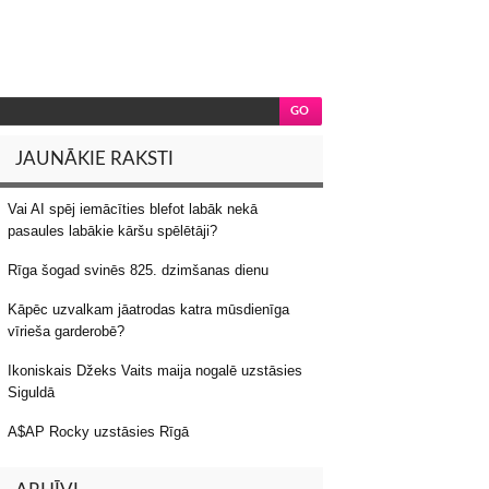
JAUNĀKIE RAKSTI
Vai AI spēj iemācīties blefot labāk nekā
pasaules labākie kāršu spēlētāji?
Rīga šogad svinēs 825. dzimšanas dienu
Kāpēc uzvalkam jāatrodas katra mūsdienīga
vīrieša garderobē?
Ikoniskais Džeks Vaits maija nogalē uzstāsies
Siguldā
A$AP Rocky uzstāsies Rīgā