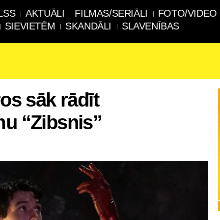
LSS
AKTUĀLI
FILMAS/SERIĀLI
FOTO/VIDEO
SIEVIETĒM
SKANDĀLI
SLAVENĪBAS
ros sāk rādīt
mu “Zibsnis”