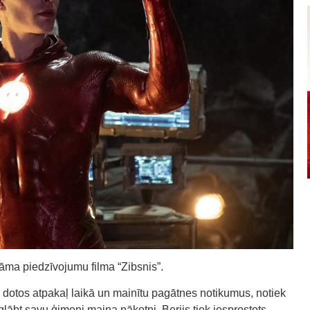
tāma piedzīvojumu filma “Zibsnis”.
 dotos atpakaļ laikā un mainītu pagātnes notikumus, notiek
ābt savu ģimeni maina nākotni, Berijs tiek iesprostots