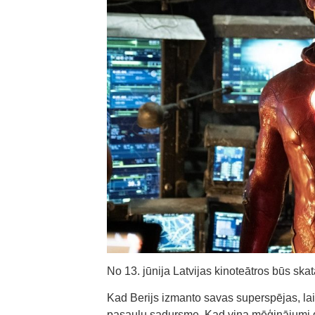
No 13. jūnija Latvijas kinoteātros būs ska
Kad Berijs izmanto savas superspējas, lai
pasauļu sadursme. Kad viņa mēģinājumi gl