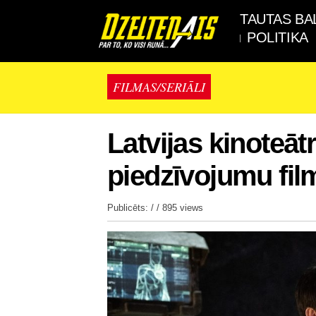
TAUTAS BA
POLITIKA
FILMAS/SERIĀLI
Latvijas kinoteāt
piedzīvojumu fil
Publicēts: / /
895 views