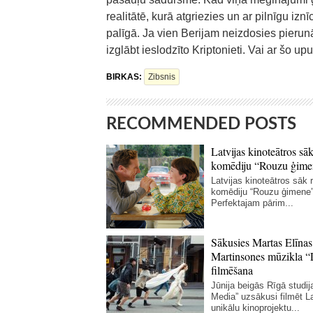
realitātē, kurā atgriezies un ar pilnīgu iz
palīgā. Ja vien Berijam neizdosies pierun
izglābt ieslodzīto Kriptonieti. Vai ar šo up
BIRKAS:
Zibsnis
RECOMMENDED POSTS
Latvijas kinoteātros sāk
komēdiju “Rouzu ģime
Latvijas kinoteātros sāk r
komēdiju “Rouzu ģimene”
Perfektajam pārim...
Sākusies Martas Elīnas
Martinsones mūzikla “
filmēšana
Jūnija beigās Rīgā studij
Media” uzsākusi filmēt La
unikālu kinoprojektu...