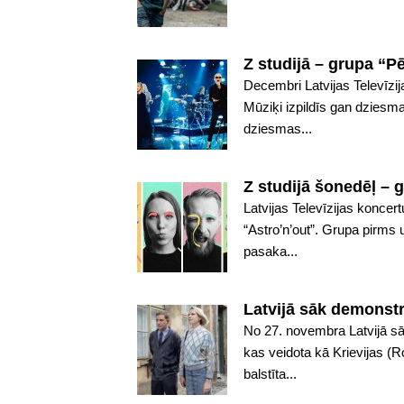
Z studijā – grupa “P
Decembri Latvijas Televīzij
Mūziķi izpildīs gan dziesm
dziesmas...
Z studijā šonedēļ – 
Latvijas Televīzijas koncer
“Astro’n’out”. Grupa pirms 
pasaka...
Latvijā sāk demonstr
No 27. novembra Latvijā sāk
kas veidota kā Krievijas (
balstīta...