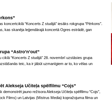
ērkons”
as koncertciklā “Koncerts Z studijā” iesāks rokgrupa “Pērkons”.
as, kas skanēja leģendārajā koncertā Ogres estrādē, gan
grupa “Astro’n’out”
tu ciklā “Koncerts Z studijā” 28. novembrī uzstāsies grupa
uzstāšanās teic, ka ir jābūt uzmanīgiem ar to, ko vēlas un
ēt Alekseja Učiteļa spēlfilmu “Cojs”
 demonstrēt jauno režisora Alekseja Učiteļa spēlfilmu “Cojs”,
Rock Films) un Latvijas (Mistrus Media) kopražojuma filma un