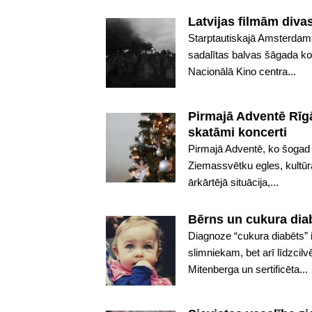
Latvijas filmām div
Starptautiskajā Amsterdama
sadalītas balvas šāgada ko
Nacionālā Kino centra...
Pirmajā Adventē Rīgā
skatāmi koncerti
Pirmajā Adventē, ko šogad 
Ziemassvētku egles, kultūr
ārkārtējā situācija,...
Bērns un cukura diab
Diagnoze “cukura diabēts” 
slimniekam, bet arī līdzcil
Mitenberga un sertificēta...