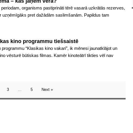
iemā – kas jāņem vērā?
eriodam, organisms pastiprināti tērē vasarā uzkrātās rezerves,
n ir uzņēmīgāks pret dažādām saslimšanām. Papildus tam
sikas kino programmu tiešsaistē
 programmu “Klasikas kino vakari”, ik mēnesi jaunatklājot un
ino vēsturē būtiskas filmas. Kamēr kinoteātrī tikties vēl nav
3
…
5
Next »