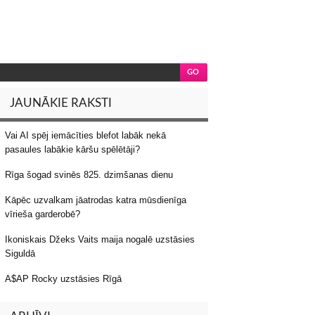
JAUNĀKIE RAKSTI
Vai AI spēj iemācīties blefot labāk nekā
pasaules labākie kāršu spēlētāji?
Rīga šogad svinēs 825. dzimšanas dienu
Kāpēc uzvalkam jāatrodas katra mūsdienīga
vīrieša garderobē?
Ikoniskais Džeks Vaits maija nogalē uzstāsies
Siguldā
A$AP Rocky uzstāsies Rīgā