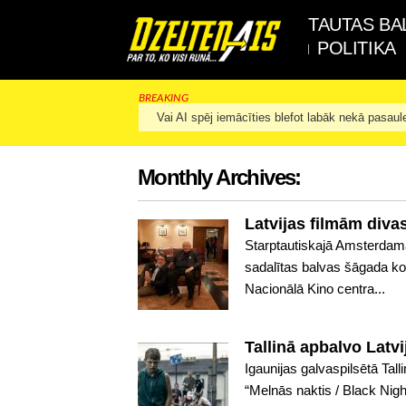
TAUTAS BA
POLITIKA
BREAKING
Vai AI spēj iemācīties blefot labāk nekā pasaul
Monthly Archives:
Latvijas filmām div
Starptautiskajā Amsterdama
sadalītas balvas šāgada ko
Nacionālā Kino centra...
Tallinā apbalvo Latvi
Igaunijas galvaspilsētā Tal
“Melnās naktis / Black Nigh