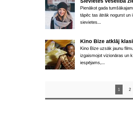
Sievietes veselība z
Pienākot gada tumšākajam p
tāpēc tas ātrāk nogurst u
sievietes...
Kino Bize atklāj kla
Kino Bize uzsāk jaunu filmu
izgaismojot vizionāras un k
iespējams,...
1
2