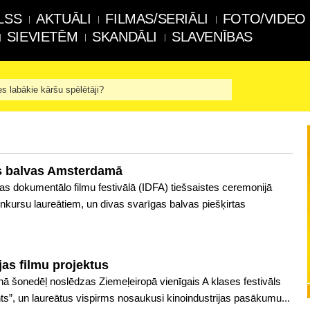
LSS
AKTUĀLI
FILMAS/SERIĀLI
FOTO/VIDEO
SIEVIETĒM
SKANDĀLI
SLAVENĪBAS
es labākie kāršu spēlētāji?
as balvas Amsterdamā
s dokumentālo filmu festivālā (IDFA) tiešsaistes ceremonijā
nkursu laureātiem, un divas svarīgas balvas piešķirtas
jas filmu projektus
linā šonedēļ noslēdzas Ziemeļeiropā vienīgais A klases festivāls
ts”, un laureātus vispirms nosaukusi kinoindustrijas pasākumu...