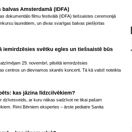
as balvas Amsterdamā (IDFA)
s dokumentālo filmu festivālā (IDFA) tiešsaistes ceremonijā
nkursu laureātiem, un divas svarīgas balvas piešķirtas
 iemirdzēsies svētku egles un tiešsaistē būs
atzīmējam 29. novembrī, pilsētā iemirdzēsies
as centros un dievnamos skanēs koncerti. Tā kā valstī noteikta
ēts: kas jāzina līdzcilvēkiem?
ir dzīvesveids, ar kuru nākas sadzīvot ne tikai pašam
vēkiem. Rimi Bērniem ekspertes – ārste pediatre Sanita