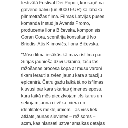
festivālā Festival Dei Popoli, kur saņēma
galveno balvu (un 8000 EUR) kā labākā
pilnmetrāžas filma. Filmas Latvijas puses
komanda ir studija Avantis Promo,
producente Ilona Bičevska, komponists
Goran Gora, scenārija konsultanti Ivo
Briedis, Atis Klimovičs, Ilona Bičevska.
“Mūsu filma iesākās kā maza īsfilma par
Sīrijas jaunieša dzīvi Ukrainā, taču tās
ražošanas procesā kopā ar mūsu varoni
tikām ierauti aizvien jaunu kara situāciju
epicentrā. Četru gadu laikā tā no īsfilmas
kļuvusi par kara skartas ģimenes eposu,
kura laikā mēs piedzīvojam trīs karus un
sekojam jauna cilvēka miera un
identitātes meklējumiem. Tas viss tiek
atklāts jaunas sievietes – režisores –
acīm, kas niansēti uztver smalkas detaļas