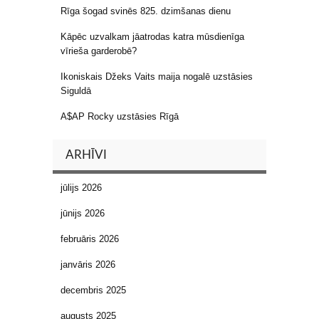
Rīga šogad svinēs 825. dzimšanas dienu
Kāpēc uzvalkam jāatrodas katra mūsdienīga
vīrieša garderobē?
Ikoniskais Džeks Vaits maija nogalē uzstāsies
Siguldā
A$AP Rocky uzstāsies Rīgā
ARHĪVI
jūlijs 2026
jūnijs 2026
februāris 2026
janvāris 2026
decembris 2025
augusts 2025