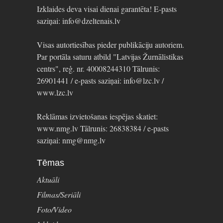
Izklaides deva visai dienai garantēta! E-pasts
saziņai: info@dzeltenais.lv
Visas autortiesības pieder publikāciju autoriem.
Par portāla saturu atbild "Latvijas Žurnālistikas
centrs", reģ. nr. 40008244310 Tālrunis:
26901441 / e-pasts saziņai: info@lzc.lv /
www.lzc.lv
Reklāmas izvietošanas iespējas skatiet:
www.nmg.lv Tālrunis: 26838384 / e-pasts
saziņai: nmg@nmg.lv
Tēmas
Aktuāli
Filmas/Seriāli
Foto/Video