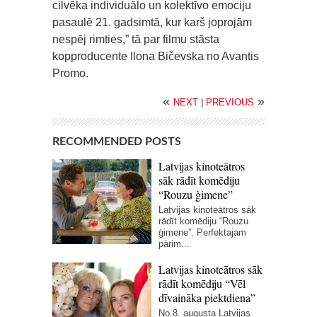
cilvēka individuālo un kolektīvo emociju
pasaulē 21. gadsimtā, kur karš joprojām
nespēj rimties,” tā par filmu stāsta
kopproducente Ilona Bičevska no Avantis
Promo.
«
»
NEXT
|
PREVIOUS
RECOMMENDED POSTS
Latvijas kinoteātros
sāk rādīt komēdiju
“Rouzu ģimene”
Latvijas kinoteātros sāk
rādīt komēdiju “Rouzu
ģimene”. Perfektajam
pārim...
Latvijas kinoteātros sāk
rādīt komēdiju “Vēl
dīvaināka piektdiena”
No 8. augusta Latvijas