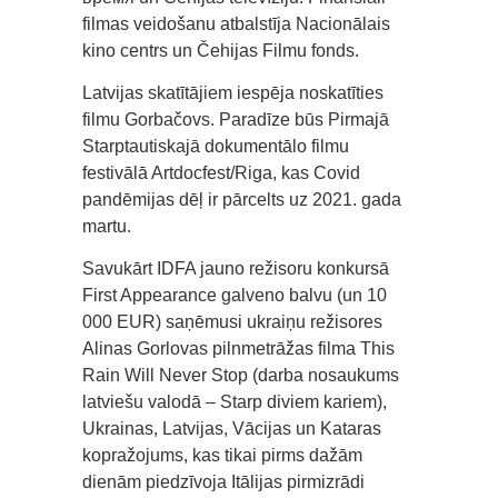
filmas veidošanu atbalstīja Nacionālais
kino centrs un Čehijas Filmu fonds.
Latvijas skatītājiem iespēja noskatīties
filmu Gorbačovs. Paradīze būs Pirmajā
Starptautiskajā dokumentālo filmu
festivālā Artdocfest/Riga, kas Covid
pandēmijas dēļ ir pārcelts uz 2021. gada
martu.
Savukārt IDFA jauno režisoru konkursā
First Appearance galveno balvu (un 10
000 EUR) saņēmusi ukraiņu režisores
Alinas Gorlovas pilnmetrāžas filma This
Rain Will Never Stop (darba nosaukums
latviešu valodā – Starp diviem kariem),
Ukrainas, Latvijas, Vācijas un Kataras
kopražojums, kas tikai pirms dažām
dienām piedzīvoja Itālijas pirmizrādi