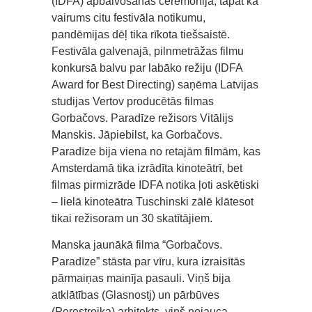
(IDFA) apbalvošanas ceremonija, tāpat kā
vairums citu festivāla notikumu,
pandēmijas dēļ tika rīkota tiešsaistē.
Festivāla galvenajā, pilnmetrāžas filmu
konkursā balvu par labāko režiju (IDFA
Award for Best Directing) saņēma Latvijas
studijas Vertov producētās filmas
Gorbačovs. Paradīze režisors Vitālijs
Manskis. Jāpiebilst, ka Gorbačovs.
Paradīze bija viena no retajām filmām, kas
Amsterdamā tika izrādīta kinoteātrī, bet
filmas pirmizrāde IDFA notika ļoti askētiski
– lielā kinoteātra Tuschinski zālē klātesot
tikai režisoram un 30 skatītājiem.
Manska jaunākā filma “Gorbačovs.
Paradīze” stāsta par vīru, kura izraisītās
pārmaiņas mainīja pasauli. Viņš bija
atklātības (Glasnostj) un pārbūves
(Perestroika) arhitekts, viņš nojauca