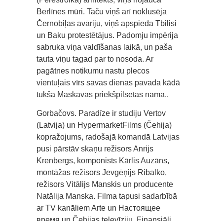
Berlīnes mūri. Taču viņš arī noklusēja
Černobiļas avāriju, viņš apspieda Tbilisi
un Baku protestētājus. Padomju impērija
sabruka viņa valdīšanas laikā, un paša
tauta viņu tagad par to nosoda. Ar
pagātnes notikumu nastu plecos
vientuļais vīrs savas dienas pavada kādā
tukšā Maskavas priekšpilsētas namā..
Gorbačovs. Paradīze ir studiju Vertov
(Latvija) un HypermarketFilms (Čehija)
kopražojums, radošajā komandā Latvijas
pusi pārstāv skaņu režisors Anrijs
Krenbergs, komponists Kārlis Auzāns,
montāžas režisors Jevgēņijs Ribalko,
režisors Vitālijs Manskis un producente
Natālija Manska. Filma tapusi sadarbībā
ar TV kanāliem Arte un Настоящее
время un Čehijas televīziju. Finansiāli