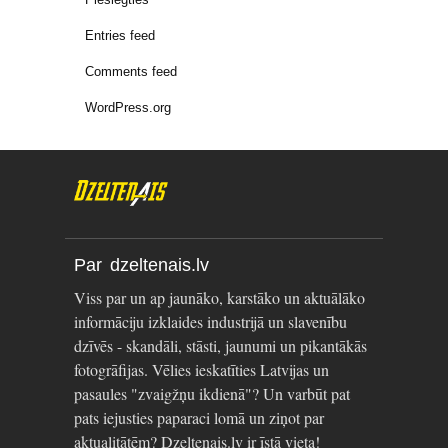
Entries feed
Comments feed
WordPress.org
Par dzeltenais.lv
Viss par un ap jaunāko, karstāko un aktuālāko
informāciju izklaides industrijā un slavenību
dzīvēs - skandāli, stāsti, jaunumi un pikantākās
fotogrāfijas. Vēlies ieskatīties Latvijas un
pasaules "zvaigžņu ikdienā"? Un varbūt pat
pats iejusties paparaci lomā un ziņot par
aktualitātēm? Dzeltenais.lv ir īstā vieta!