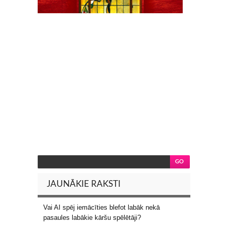
JAUNĀKIE RAKSTI
Vai AI spēj iemācīties blefot labāk nekā
pasaules labākie kāršu spēlētāji?