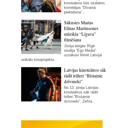
kinoteātros būs skatāms
komēdijas “Dīvainā
piektdiena”...
Sākusies Martas
Elīnas Martinsones
mūzikla “Līgava”
filmēšana
Jūnija beigās Rīgā
studija “Ego Media”
uzsākusi filmēt Latvijai
unikālu kinoprojektu...
Latvijas kinoteātros sāk
rādīt trilleri “Bīstamie
dzīvnieki”
No 13. jūnija Latvijas
kinoteātros sāk rādīt
trilleri “Bīstamie
dzīvnieki”. Zefīra...