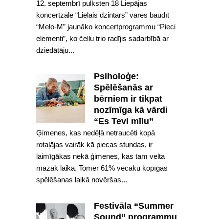
12. septembrī pulksten 18 Liepājas
koncertzālē “Lielais dzintars” varēs baudīt
“Melo-M” jaunāko koncertprogrammu “Pieci
elementi”, ko čellu trio radījis sadarbībā ar
dziedātāju...
Psiholoģe:
Spēlēšanās ar
bērniem ir tikpat
nozīmīga kā vārdi
“Es Tevi mīlu”
Ģimenes, kas nedēļā netraucēti kopā
rotaļājas vairāk kā piecas stundas, ir
laimīgākas nekā ģimenes, kas tam velta
mazāk laika. Tomēr 61% vecāku kopīgas
spēlēšanas laikā novēršas...
Festivāla “Summer
Sound” programmu