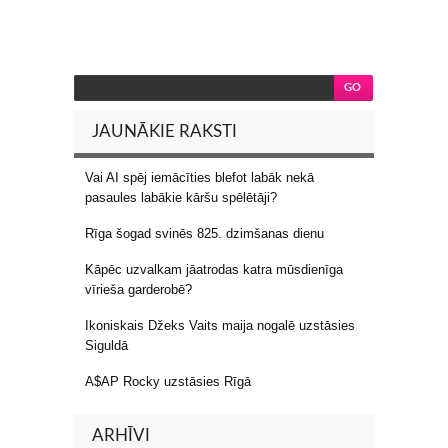
JAUNĀKIE RAKSTI
Vai AI spēj iemācīties blefot labāk nekā
pasaules labākie kāršu spēlētāji?
Rīga šogad svinēs 825. dzimšanas dienu
Kāpēc uzvalkam jāatrodas katra mūsdienīga
vīrieša garderobē?
Ikoniskais Džeks Vaits maija nogalē uzstāsies
Siguldā
A$AP Rocky uzstāsies Rīgā
ARHĪVI