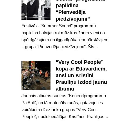
papildina
“Pienvedēja
piedzīvojumi”
Festivāla “Summer Sound” programmu
papildina Latvijas rokmūzikas žanra vieni no
spēcīgākajiem un ilggadīgākajiem pārstāvjiem
– grupa “Pienvedēja piedzīvojumi”. Šīs...
“Very Cool People”
kopā ar Edavārdiem,
ansi un Kristīni
Prauliņu izdod jaunu
albumu
Jaunais albums saucas “Koncertprogramma
Pa Apli”, un tā materiāls radās, gatavojoties
vairākiem džezfanka grupas “Very Cool
People”, souldziedātājas Kristīnes Prauliņas...