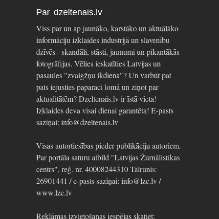
Par dzeltenais.lv
Viss par un ap jaunāko, karstāko un aktuālāko
informāciju izklaides industrijā un slavenību
dzīvēs - skandāli, stāsti, jaunumi un pikantākās
fotogrāfijas. Vēlies ieskatīties Latvijas un
pasaules "zvaigžņu ikdienā"? Un varbūt pat
pats iejusties paparaci lomā un ziņot par
aktualitātēm? Dzeltenais.lv ir īstā vieta!
Izklaides deva visai dienai garantēta! E-pasts
saziņai: info@dzeltenais.lv
Visas autortiesības pieder publikāciju autoriem.
Par portāla saturu atbild "Latvijas Žurnālistikas
centrs", reģ. nr. 40008244310 Tālrunis:
26901441 / e-pasts saziņai: info@lzc.lv /
www.lzc.lv
Reklāmas izvietošanas iespējas skatiet: