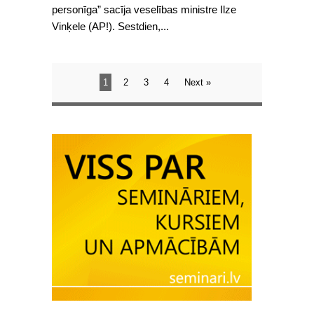
personīga” sacīja veselības ministre Ilze
Vinķele (AP!). Sestdien,...
1
2
3
4
Next »