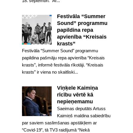
18. septembri. “Ar...
Festivāla “Summer
Sound” programmu
papildina repa
apvienība “Kreisais
krasts”
Festivāla “Summer Sound” programmu
papildina pašmāju repa apvienība “Kreisais
krasts”, informē festivāla rīkotāji. “Kreisais
krasts” ir viena no skaitliski...
Viņķele Kaimiņa
rīcību vērtē kā
nepieņemamu
Saeimas deputāts Artuss
Kaimiņš maldina sabiedrību
par saviem saslimšanas apstākļiem ar
“Covid-19”, tā TV3 raidījumā “Nekā