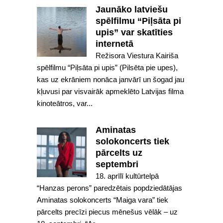
Jaunāko latviešu
spēlfilmu “Piļsāta pi
upis” var skatīties
internetā
Režisora Viestura Kairiša
spēlfilmu “Piļsāta pi upis” (Pilsēta pie upes),
kas uz ekrāniem nonāca janvārī un šogad jau
kļuvusi par visvairāk apmeklēto Latvijas filma
kinoteātros, var...
Aminatas
solokoncerts tiek
pārcelts uz
septembri
18. aprīlī kultūrtelpā
“Hanzas perons” paredzētais popdziedātājas
Aminatas solokoncerts “Maiga vara” tiek
pārcelts precīzi piecus mēnešus vēlāk – uz