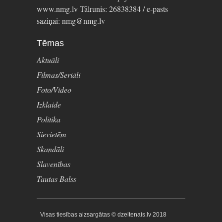
www.nmg.lv Tālrunis: 26838384 / e-pasts
saziņai: nmg@nmg.lv
Tēmas
Aktuāli
Filmas/Seriāli
Foto/Video
Izklaide
Politika
Sievietēm
Skandāli
Slavenības
Tautas Balss
Visas tiesības aizsargātas © dzeltenais.lv 2018