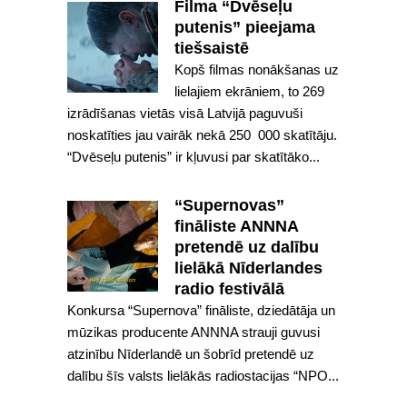
Filma “Dvēseļu
putenis” pieejama
tiešsaistē
Kopš filmas nonākšanas uz
lielajiem ekrāniem, to 269
izrādīšanas vietās visā Latvijā paguvuši
noskatīties jau vairāk nekā 250 000 skatītāju.
“Dvēseļu putenis” ir kļuvusi par skatītāko...
“Supernovas”
fināliste ANNNA
pretendē uz dalību
lielākā Nīderlandes
radio festivālā
Konkursa “Supernova” fināliste, dziedātāja un
mūzikas producente ANNNA strauji guvusi
atzinību Nīderlandē un šobrīd pretendē uz
dalību šīs valsts lielākās radiostacijas “NPO...