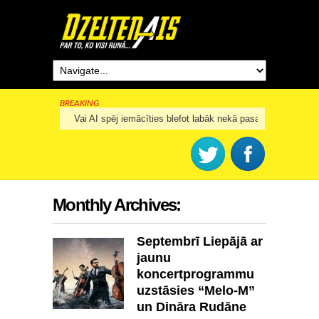
BREAKING
Rīga šogad svinēs 825. dzimšanas dienu
Monthly Archives:
Septembrī Liepājā ar
jaunu
koncertprogrammu
uzstāsies “Melo-M”
un Dināra Rudāne