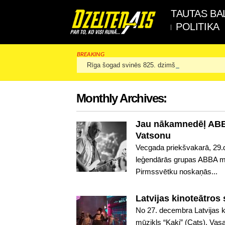
TAUTAS BA
POLITIKA
BREAKING
Rīga šogad svinēs 825. dzimšanas dienu
Monthly Archives:
Jau nākamnedēļ ABBA
Vatsonu
Vecgada priekšvakarā, 29.
leģendārās grupas ABBA m
Pirmssvētku noskaņās...
Latvijas kinoteātros 
No 27. decembra Latvijas 
mūzikls “Kaķi” (Cats). Vas