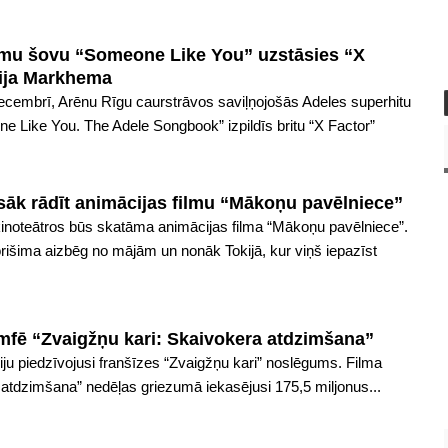
smu šovu “Someone Like You” uzstāsies “X
itija Markhema
cembrī, Arēnu Rīgu caurstrāvos saviļņojošās Adeles superhitu
e Like You. The Adele Songbook” izpildīs britu “X Factor”
 sāk rādīt animācijas filmu “Mākoņu pavēlniece”
inoteātros būs skatāma animācijas filma “Mākoņu pavēlniece”.
išima aizbēg no mājām un nonāk Tokijā, kur viņš iepazīst
umfē “Zvaigžņu kari: Skaivokera atdzimšana”
ju piedzīvojusi franšīzes “Zvaigžņu kari” noslēgums. Filma
 atdzimšana” nedēļas griezumā iekasējusi 175,5 miljonus...