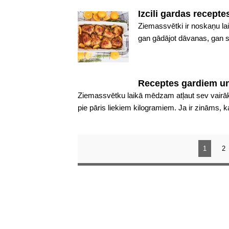
Izcili gardas recep
Ziemassvētki ir noskaņu lai
gan gādājot dāvanas, gan svi
Receptes gardiem un
Ziemassvētku laikā mēdzam atļaut sev vairā
pie pāris liekiem kilogramiem. Ja ir zināms,
1
2