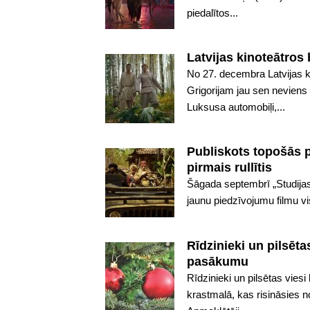
piedalītos...
Latvijas kinoteātro
No 27. decembra Latvijas k
Grigorijam jau sen neviens
Luksusa automobiļi,...
Publiskots topošās 
pirmais rullītis
Šāgada septembrī „Studijas
jaunu piedzīvojumu filmu vi
Rīdzinieki un pilsēt
pasākumu
Rīdzinieki un pilsētas vie
krastmalā, kas risināsies no