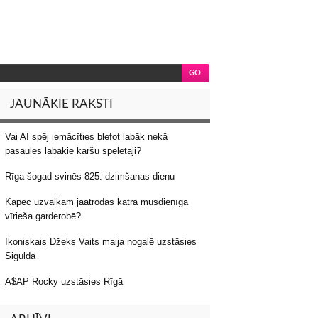
JAUNĀKIE RAKSTI
Vai AI spēj iemācīties blefot labāk nekā
pasaules labākie kāršu spēlētāji?
Rīga šogad svinēs 825. dzimšanas dienu
Kāpēc uzvalkam jāatrodas katra mūsdienīga
vīrieša garderobē?
Ikoniskais Džeks Vaits maija nogalē uzstāsies
Siguldā
A$AP Rocky uzstāsies Rīgā