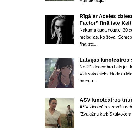
Apmeklētāji...
Rīgā ar Adeles dzie
Factor” fināliste Ke
Nākamā gada nogalē, 30.de
melodijas, ko šovā “Someon
fināliste...
Latvijas kinoteātros
No 27. decembra Latvijas k
Vidusskolnieks Hodaka Mor
bāreņu...
ASV kinoteātros tri
ASV kinoteātros spožu debi
“Zvaigžņu kari: Skaivokera