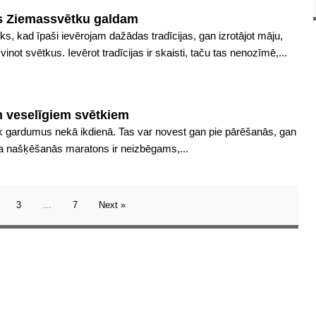
tes Ziemassvētku galdam
ks, kad īpaši ievērojam dažādas tradīcijas, gan izrotājot māju,
not svētkus. Ievērot tradīcijas ir skaisti, taču tas nenozīmē,...
 veselīgiem svētkiem
k gardumus nekā ikdienā. Tas var novest gan pie pārēšanās, gan
 ka našķēšanās maratons ir neizbēgams,...
3
…
7
Next »