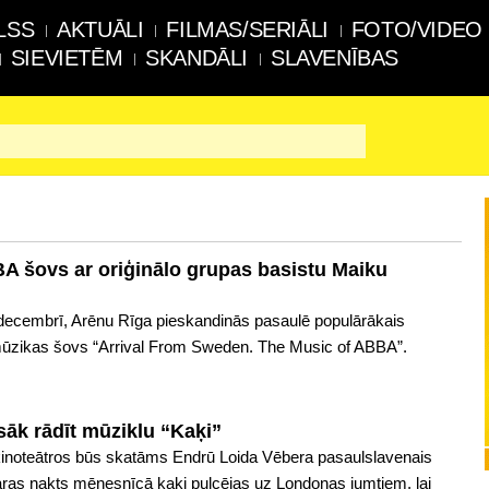
LSS
AKTUĀLI
FILMAS/SERIĀLI
FOTO/VIDEO
SIEVIETĒM
SKANDĀLI
SLAVENĪBAS
 šovs ar oriģinālo grupas basistu Maiku
decembrī, Arēnu Rīga pieskandinās pasaulē populārākais
ūzikas šovs “Arrival From Sweden. The Music of ABBA”.
sāk rādīt mūziklu “Kaķi”
kinoteātros būs skatāms Endrū Loida Vēbera pasaulslavenais
aras nakts mēnesnīcā kaķi pulcējas uz Londonas jumtiem, lai