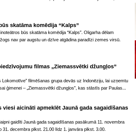
s būs skatāma komēdija “Kalps”
inoteātros būs skatāma komēdija “Kalps”. Oligarha dēlam
 žogs nav par augstu un dzīve atgādina paradīzi zemes virsū.
piedzīvojumu filmas „Ziemassvētki džungļos”
 Lokomotīve” filmēšanas grupa devās uz Indonēziju, lai uzņemtu
sai ģimenei – „Ziemassvētki džungļos”, kas stāstīs par Paulas...
as viesi aicināti apmeklēt Jaunā gada sagaidīšanas
si laipni gaidīti Jaunā gada sagaidīšanas pasākumā 11. novembra
 31. decembra plkst. 21.00 līdz 1. janvāra plkst. 3.00.