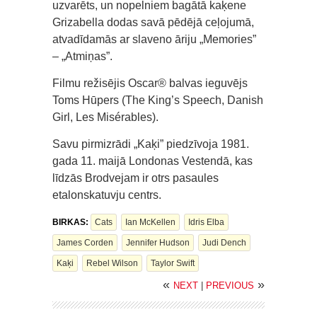
uzvarēts, un nopelniem bagātā kaķene
Grizabella dodas savā pēdējā ceļojumā,
atvadīdamās ar slaveno āriju „Memories”
– „Atmiņas”.
Filmu režisējis Oscar® balvas ieguvējs
Toms Hūpers (The King’s Speech, Danish
Girl, Les Misérables).
Savu pirmizrādi „Kaķi” piedzīvoja 1981.
gada 11. maijā Londonas Vestendā, kas
līdzās Brodvejam ir otrs pasaules
etalonskatuvju centrs.
BIRKAS:
Cats
Ian McKellen
Idris Elba
James Corden
Jennifer Hudson
Judi Dench
Kaķi
Rebel Wilson
Taylor Swift
«
»
NEXT
|
PREVIOUS