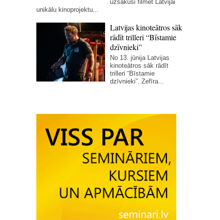
uzsākusi filmēt Latvijai
unikālu kinoprojektu...
Latvijas kinoteātros sāk
rādīt trilleri “Bīstamie
dzīvnieki”
No 13. jūnija Latvijas
kinoteātros sāk rādīt
trilleri “Bīstamie
dzīvnieki”. Zefīra...