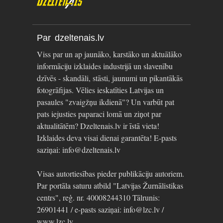
Par dzeltenais.lv
Viss par un ap jaunāko, karstāko un aktuālāko
informāciju izklaides industrijā un slavenību
dzīvēs - skandāli, stāsti, jaunumi un pikantākās
fotogrāfijas. Vēlies ieskatīties Latvijas un
pasaules "zvaigžņu ikdienā"? Un varbūt pat
pats iejusties paparaci lomā un ziņot par
aktualitātēm? Dzeltenais.lv ir īstā vieta!
Izklaides deva visai dienai garantēta! E-pasts
saziņai: info@dzeltenais.lv
Visas autortiesības pieder publikāciju autoriem.
Par portāla saturu atbild "Latvijas Žurnālistikas
centrs", reģ. nr. 40008244310 Tālrunis:
26901441 / e-pasts saziņai: info@lzc.lv /
www.lzc.lv