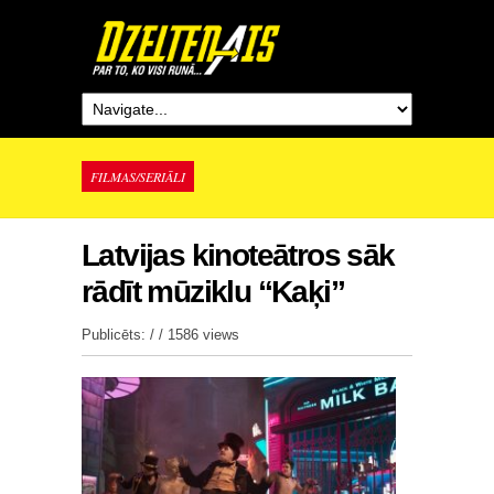
FILMAS/SERIĀLI
Latvijas kinoteātros sāk
rādīt mūziklu “Kaķi”
Publicēts: / /
1586 views