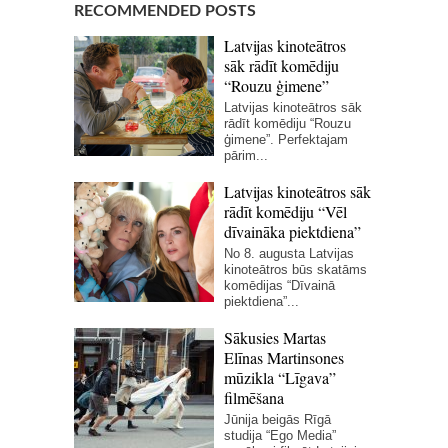
RECOMMENDED POSTS
Latvijas kinoteātros
sāk rādīt komēdiju
“Rouzu ģimene”
Latvijas kinoteātros sāk
rādīt komēdiju “Rouzu
ģimene”. Perfektajam
pārim...
Latvijas kinoteātros sāk
rādīt komēdiju “Vēl
dīvaināka piektdiena”
No 8. augusta Latvijas
kinoteātros būs skatāms
komēdijas “Dīvainā
piektdiena”...
Sākusies Martas
Elīnas Martinsones
mūzikla “Līgava”
filmēšana
Jūnija beigās Rīgā
studija “Ego Media”