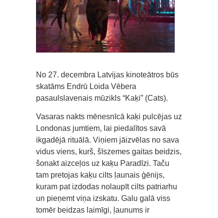
No 27. decembra Latvijas kinoteātros būs
skatāms Endrū Loida Vēbera
pasaulslavenais mūzikls “Kaķi” (Cats).
Vasaras nakts mēnesnīcā kaķi pulcējas uz
Londonas jumtiem, lai piedalītos savā
ikgadējā rituālā. Viņiem jāizvēlas no sava
vidus viens, kurš, šīszemes gaitas beidzis,
šonakt aizceļos uz kaķu Paradīzi. Taču
tam pretojas kaķu cilts ļaunais ģēnijs,
kuram pat izdodas nolaupīt cilts patriarhu
un pieņemt viņa izskatu. Galu galā viss
tomēr beidzas laimīgi, ļaunums ir