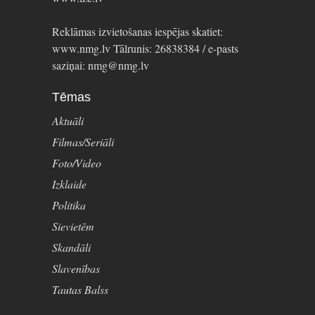
Reklāmas izvietošanas iespējas skatiet:
www.nmg.lv Tālrunis: 26838384 / e-pasts
saziņai: nmg@nmg.lv
Tēmas
Aktuāli
Filmas/Seriāli
Foto/Video
Izklaide
Politika
Sievietēm
Skandāli
Slavenības
Tautas Balss