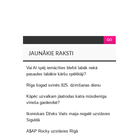
JAUNĀKIE RAKSTI
Vai AI spēj iemācīties blefot labāk nekā
pasaules labākie kāršu spēlētāji?
Rīga šogad svinēs 825. dzimšanas dienu
Kāpēc uzvalkam jāatrodas katra mūsdienīga
vīrieša garderobē?
Ikoniskais Džeks Vaits maija nogalē uzstāsies
Siguldā
A$AP Rocky uzstāsies Rīgā