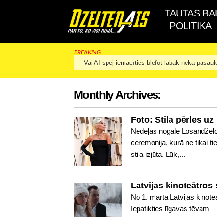
TAUTAS BA
POLITIKA
BREAKING
Vai AI spēj iemācīties blefot labāk nekā pasaul
Monthly Archives:
Foto: Stila pērles u
Nedēļas nogalē Losandželo
ceremonija, kurā ne tikai t
stila izjūta. Lūk,...
Latvijas kinoteātros
No 1. marta Latvijas kinot
Iepatikties līgavas tēvam –