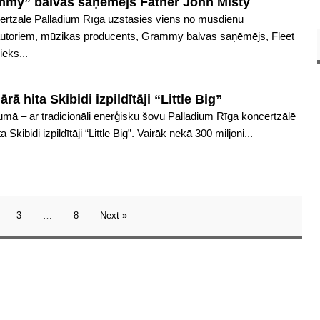
mmy” balvas saņēmējs Father John Misty
ertzālē Palladium Rīga uzstāsies viens no mūsdienu
autoriem, mūzikas producents, Grammy balvas saņēmējs, Fleet
eks...
ā hita Skibidi izpildītāji “Little Big”
umā – ar tradicionāli enerģisku šovu Palladium Rīga koncertzālē
Skibidi izpildītāji “Little Big”. Vairāk nekā 300 miljoni...
3
…
8
Next »