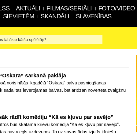
LSS
AKTUĀLI
FILMAS/SERIĀLI
FOTO/VIDEO
SIEVIETĒM
SKANDĀLI
SLAVENĪBAS
es labākie kāršu spēlētāji?
z “Oskara” sarkanā paklāja
sā norisinājās ikgadējā “Oskara” balvu pasniegšanas
iek sadalītas ievērojamas balvas, bet arīdzan novērtēta zvaigžņu
 sāk rādīt komēdiju “Kā es kļuvu par savējo”
eātros būs skatāma krievu komēdija “Kā es kļuvu par savējo”.
 tas nav viegls uzdevums. To uz savas ādas izjutīs ķīniešu...