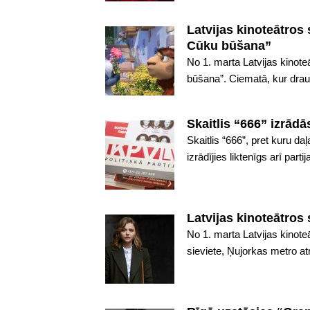
Latvijas kinoteātros 
Cūku būšana”
No 1. marta Latvijas kinote
būšana”. Ciematā, kur draudz
Skaitlis “666” izrād
Skaitlis “666”, pret kuru daļ
izrādījies liktenīgs arī part
Latvijas kinoteātros s
No 1. marta Latvijas kinote
sieviete, Ņujorkas metro at