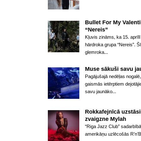
Bullet For My Valent
“Nereis”
Kļuvis zināms, ka 15. aprīl
hārdroka grupa “Nereis”. Šī
glemroka...
Muse sākuši savu ja
Pagājušajā nedēļas nogalē,
gaismās ietērptiem dejotāj
savu jaunāko...
Rokkafejnīcā uzstās
zvaigzne Mylah
“Riga Jazz Club” sadarbībā 
amerikāņu uzlēcošās R’n’B