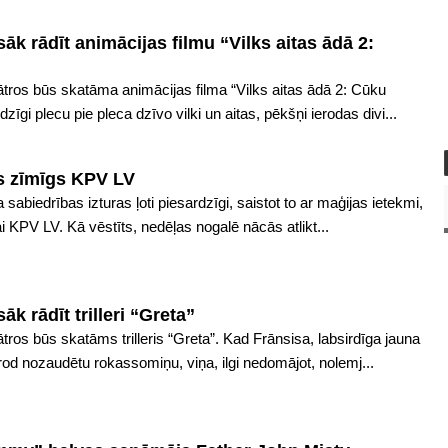
sāk rādīt animācijas filmu “Vilks aitas ādā 2:
ātros būs skatāma animācijas filma “Vilks aitas ādā 2: Cūku
īgi plecu pie pleca dzīvo vilki un aitas, pēkšņi ierodas divi...
ās zīmīgs KPV LV
a sabiedrības izturas ļoti piesardzīgi, saistot to ar maģijas ietekmi,
ijai KPV LV. Kā vēstīts, nedēļas nogalē nācās atlikt...
āk rādīt trilleri “Greta”
ātros būs skatāms trilleris “Greta”. Kad Frānsisa, labsirdīga jauna
rod nozaudētu rokassomiņu, viņa, ilgi nedomājot, nolemj...