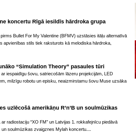
ine koncertu Rīgā iesildīs hārdroka grupa
ī pirms Bullet For My Valentine (BFMV) uzstāsies itāļu alternatīvā
s apvienības stils tiek raksturots kā melodiska hārdroka,
unāko “Simulation Theory” pasaules tūri
 ar iespaidīgu šovu, satriecošām lāzeru projekcijām, LED
iem, milzīgu robotu un episku, neaizmirstamu šovu Muse uzsāka
ies uzlēcošā amerikāņu R’n’B un soulmūzikas
ar radiostaciju “XO FM” un Latvijas 1. rokkafejnīcu piedāvā
 un soulmūzikas zvaigznes Mylah koncertu....