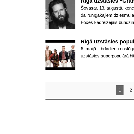
Rīgā uzstāsies “Gra
Šovasar, 13. augustā, konc
daiļrunīgākajiem dziesmu 
Foxes kādreizējais bundzini
Rīgā uzstāsies populār
6. maijā – brīvdienu noslēg
uzstāsies superpopulārā hita 
1
2