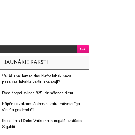
JAUNĀKIE RAKSTI
Vai AI spēj iemācīties blefot labāk nekā
pasaules labākie kāršu spēlētāji?
Rīga šogad svinēs 825. dzimšanas dienu
Kāpēc uzvalkam jāatrodas katra mūsdienīga
vīrieša garderobē?
Ikoniskais Džeks Vaits maija nogalē uzstāsies
Siguldā