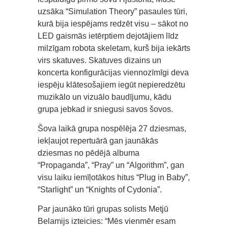
uzsāka “Simulation Theory” pasaules tūri,
kurā bija iespējams redzēt visu – sākot no
LED gaismās ietērptiem dejotājiem līdz
milzīgam robota skeletam, kurš bija iekārts
virs skatuves. Skatuves dizains un
koncerta konfigurācijas viennozīmīgi deva
iespēju klātesošajiem iegūt nepieredzētu
muzikālo un vizuālo baudījumu, kādu
grupa jebkad ir sniegusi savos šovos.
Šova laikā grupa nospēlēja 27 dziesmas,
iekļaujot repertuārā gan jaunākās
dziesmas no pēdējā albuma
“Propaganda”, “Pray” un “Algorithm”, gan
visu laiku iemīļotākos hitus “Plug in Baby”,
“Starlight” un “Knights of Cydonia”.
Par jaunāko tūri grupas solists Metjū
Belamijs izteicies: “Mēs vienmēr esam