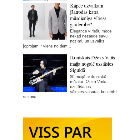
Kāpēc uzvalkam
jāatrodas katra
mūsdienīga vīrieša
garderobē?
Elegance vīriešu modē
nekad nezaudē savu
nozīmi, un uzvalks
joprojām ir viens no tiem...
Ikoniskais Džeks Vaits
maija nogalē uzstāsies
Siguldā
30.maijā ar ikoniskā
mūziķa Džeka Vaita
uzstāšanos
sāksies vasaras koncertu
sezona...