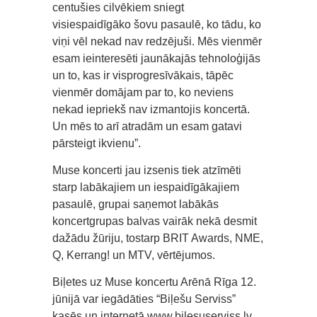
centušies cilvēkiem sniegt
visiespaidīgāko šovu pasaulē, ko tādu, ko
viņi vēl nekad nav redzējuši. Mēs vienmēr
esam ieinteresēti jaunākajās tehnoloģijās
un to, kas ir visprogresīvākais, tāpēc
vienmēr domājam par to, ko neviens
nekad iepriekš nav izmantojis koncertā.
Un mēs to arī atradām un esam gatavi
pārsteigt ikvienu”.
Muse koncerti jau izsenis tiek atzīmēti
starp labākajiem un iespaidīgākajiem
pasaulē, grupai saņemot labākās
koncertgrupas balvas vairāk nekā desmit
dažādu žūriju, tostarp BRIT Awards, NME,
Q, Kerrang! un MTV, vērtējumos.
Biļetes uz Muse koncertu Arēnā Rīga 12.
jūnijā var iegādāties “Biļešu Serviss”
kasēs un internetā www.bilesuserviss.lv.