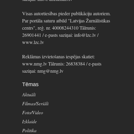
Visas autortiesības pieder publikāciju autoriem.
Par portāla saturu atbild "Latvijas Žurnālistikas
centrs", reģ. nr. 40008244310 Tālrunis:
26901441 / e-pasts saziņai: info@lzc.lv /
www.lzc.lv
Reklāmas izvietošanas iespējas skatiet:
www.nmg.lv Tālrunis: 26838384 / e-pasts
saziņai: nmg@nmg.lv
Tēmas
Aktuāli
Filmas/Seriāli
Foto/Video
Izklaide
Politika