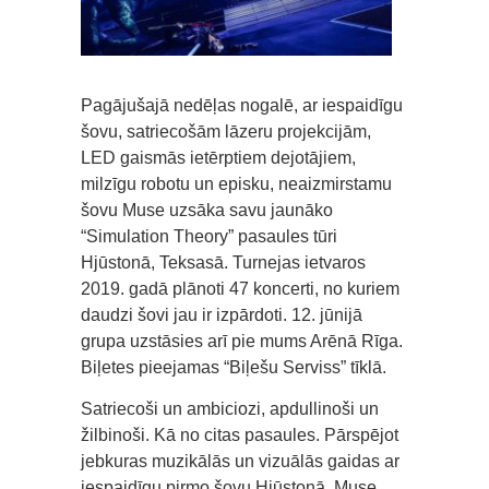
Pagājušajā nedēļas nogalē, ar iespaidīgu
šovu, satriecošām lāzeru projekcijām,
LED gaismās ietērptiem dejotājiem,
milzīgu robotu un episku, neaizmirstamu
šovu Muse uzsāka savu jaunāko
“Simulation Theory” pasaules tūri
Hjūstonā, Teksasā. Turnejas ietvaros
2019. gadā plānoti 47 koncerti, no kuriem
daudzi šovi jau ir izpārdoti. 12. jūnijā
grupa uzstāsies arī pie mums Arēnā Rīga.
Biļetes pieejamas “Biļešu Serviss” tīklā.
Satriecoši un ambiciozi, apdullinoši un
žilbinoši. Kā no citas pasaules. Pārspējot
jebkuras muzikālās un vizuālās gaidas ar
iespaidīgu pirmo šovu Hjūstonā, Muse