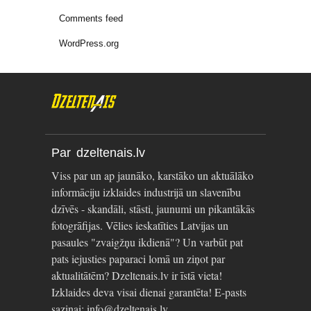
Comments feed
WordPress.org
Par dzeltenais.lv
Viss par un ap jaunāko, karstāko un aktuālāko
informāciju izklaides industrijā un slavenību
dzīvēs - skandāli, stāsti, jaunumi un pikantākās
fotogrāfijas. Vēlies ieskatīties Latvijas un
pasaules "zvaigžņu ikdienā"? Un varbūt pat
pats iejusties paparaci lomā un ziņot par
aktualitātēm? Dzeltenais.lv ir īstā vieta!
Izklaides deva visai dienai garantēta! E-pasts
saziņai: info@dzeltenais.lv