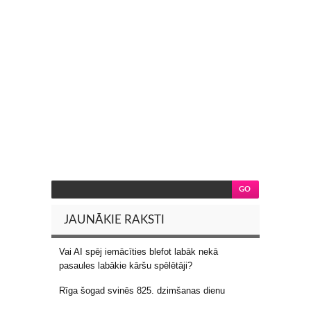
JAUNĀKIE RAKSTI
Vai AI spēj iemācīties blefot labāk nekā
pasaules labākie kāršu spēlētāji?
Rīga šogad svinēs 825. dzimšanas dienu