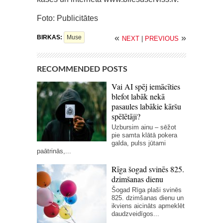
Foto: Publicitātes
«
»
BIRKAS:
Muse
NEXT
|
PREVIOUS
RECOMMENDED POSTS
Vai AI spēj iemācīties
blefot labāk nekā
pasaules labākie kāršu
spēlētāji?
Uzbursim ainu – sēžot
pie samta klātā pokera
galda, pulss jūtami
paātrinās,...
Rīga šogad svinēs 825.
dzimšanas dienu
Šogad Rīga plaši svinēs
825. dzimšanas dienu un
ikviens aicināts apmeklēt
daudzveidīgos...