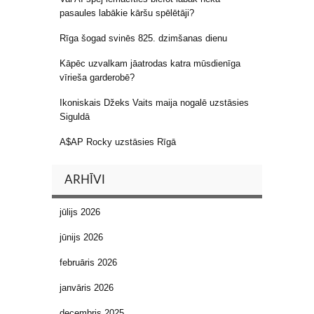
pasaules labākie kāršu spēlētāji?
Rīga šogad svinēs 825. dzimšanas dienu
Kāpēc uzvalkam jāatrodas katra mūsdienīga
vīrieša garderobē?
Ikoniskais Džeks Vaits maija nogalē uzstāsies
Siguldā
A$AP Rocky uzstāsies Rīgā
ARHĪVI
jūlijs 2026
jūnijs 2026
februāris 2026
janvāris 2026
decembris 2025