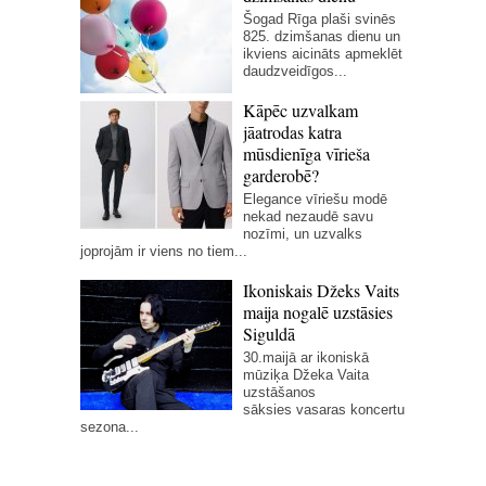
Šogad Rīga plaši svinēs
825. dzimšanas dienu un
ikviens aicināts apmeklēt
daudzveidīgos...
Kāpēc uzvalkam
jāatrodas katra
mūsdienīga vīrieša
garderobē?
Elegance vīriešu modē
nekad nezaudē savu
nozīmi, un uzvalks
joprojām ir viens no tiem...
Ikoniskais Džeks Vaits
maija nogalē uzstāsies
Siguldā
30.maijā ar ikoniskā
mūziķa Džeka Vaita
uzstāšanos
sāksies vasaras koncertu
sezona...