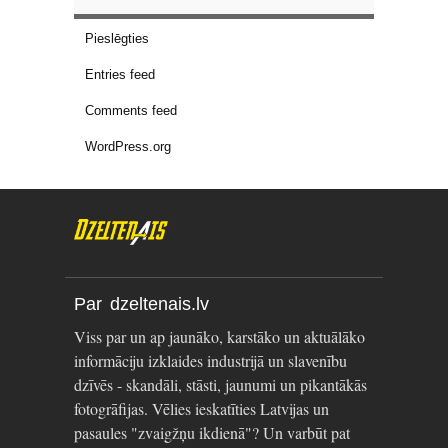
Pieslēgties
Entries feed
Comments feed
WordPress.org
Par dzeltenais.lv
Viss par un ap jaunāko, karstāko un aktuālāko
informāciju izklaides industrijā un slavenību
dzīvēs - skandāli, stāsti, jaunumi un pikantākās
fotogrāfijas. Vēlies ieskatīties Latvijas un
pasaules "zvaigžņu ikdienā"? Un varbūt pat