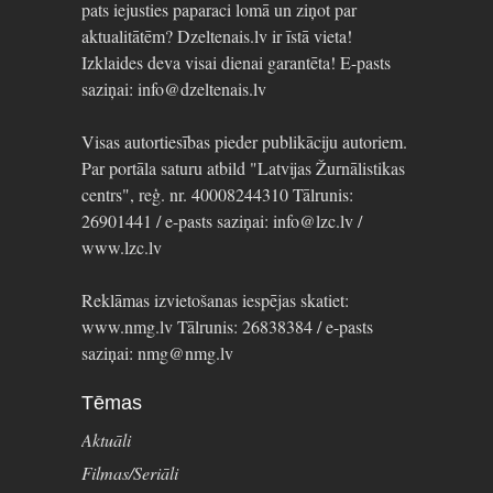
pats iejusties paparaci lomā un ziņot par
aktualitātēm? Dzeltenais.lv ir īstā vieta!
Izklaides deva visai dienai garantēta! E-pasts
saziņai: info@dzeltenais.lv
Visas autortiesības pieder publikāciju autoriem.
Par portāla saturu atbild "Latvijas Žurnālistikas
centrs", reģ. nr. 40008244310 Tālrunis:
26901441 / e-pasts saziņai: info@lzc.lv /
www.lzc.lv
Reklāmas izvietošanas iespējas skatiet:
www.nmg.lv Tālrunis: 26838384 / e-pasts
saziņai: nmg@nmg.lv
Tēmas
Aktuāli
Filmas/Seriāli