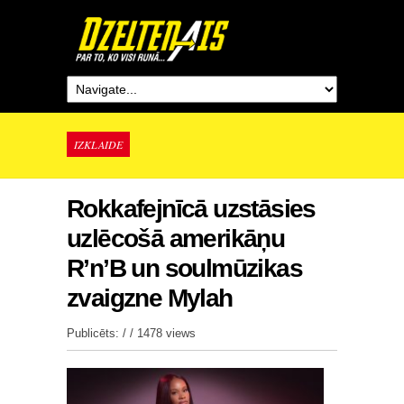
IZKLAIDE
Rokkafejnīcā uzstāsies
uzlēcošā amerikāņu
R’n’B un soulmūzikas
zvaigzne Mylah
Publicēts: / /
1478 views