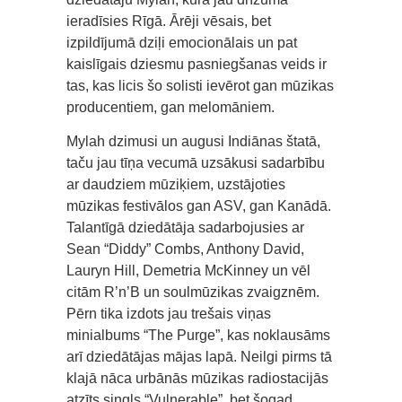
ieradīsies Rīgā. Ārēji vēsais, bet
izpildījumā dziļi emocionālais un pat
kaislīgais dziesmu pasniegšanas veids ir
tas, kas licis šo solisti ievērot gan mūzikas
producentiem, gan melomāniem.
Mylah dzimusi un augusi Indiānas štatā,
taču jau tīņa vecumā uzsākusi sadarbību
ar daudziem mūziķiem, uzstājoties
mūzikas festivālos gan ASV, gan Kanādā.
Talantīgā dziedātāja sadarbojusies ar
Sean “Diddy” Combs, Anthony David,
Lauryn Hill, Demetria McKinney un vēl
citām R’n’B un soulmūzikas zvaigznēm.
Pērn tika izdots jau trešais viņas
minialbums “The Purge”, kas noklausāms
arī dziedātājas mājas lapā. Neilgi pirms tā
klajā nāca urbānās mūzikas radiostacijās
atzīts singls “Vulnerable”, bet šogad