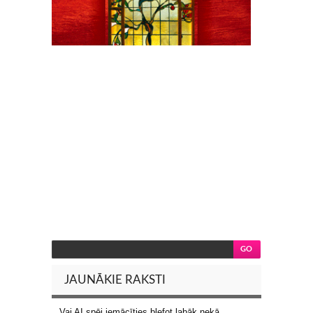
JAUNĀKIE RAKSTI
Vai AI spēj iemācīties blefot labāk nekā