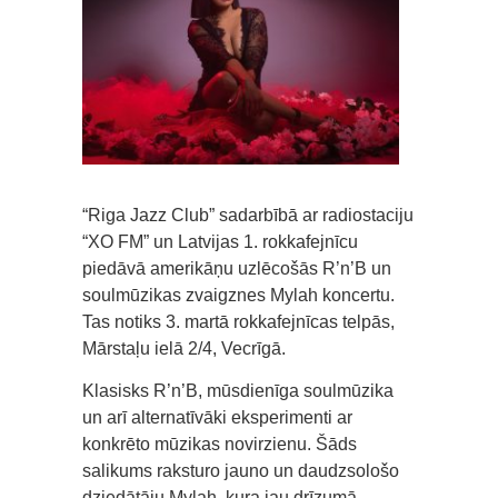
“Riga Jazz Club” sadarbībā ar radiostaciju
“XO FM” un Latvijas 1. rokkafejnīcu
piedāvā amerikāņu uzlēcošās R’n’B un
soulmūzikas zvaigznes Mylah koncertu.
Tas notiks 3. martā rokkafejnīcas telpās,
Mārstaļu ielā 2/4, Vecrīgā.
Klasisks R’n’B, mūsdienīga soulmūzika
un arī alternatīvāki eksperimenti ar
konkrēto mūzikas novirzienu. Šāds
salikums raksturo jauno un daudzsološo
dziedātāju Mylah, kura jau drīzumā