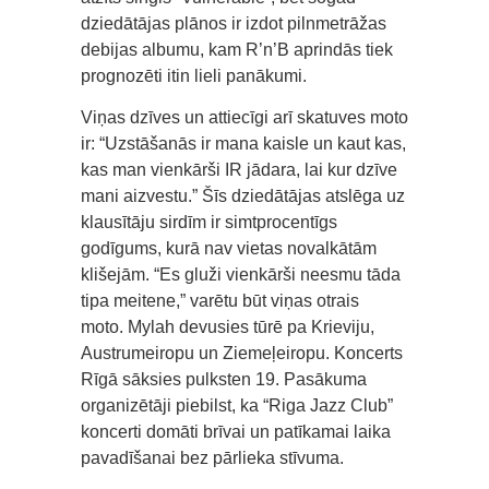
dziedātājas plānos ir izdot pilnmetrāžas
debijas albumu, kam R’n’B aprindās tiek
prognozēti itin lieli panākumi.
Viņas dzīves un attiecīgi arī skatuves moto
ir: “Uzstāšanās ir mana kaisle un kaut kas,
kas man vienkārši IR jādara, lai kur dzīve
mani aizvestu.” Šīs dziedātājas atslēga uz
klausītāju sirdīm ir simtprocentīgs
godīgums, kurā nav vietas novalkātām
klišejām. “Es gluži vienkārši neesmu tāda
tipa meitene,” varētu būt viņas otrais
moto. Mylah devusies tūrē pa Krieviju,
Austrumeiropu un Ziemeļeiropu. Koncerts
Rīgā sāksies pulksten 19. Pasākuma
organizētāji piebilst, ka “Riga Jazz Club”
koncerti domāti brīvai un patīkamai laika
pavadīšanai bez pārlieka stīvuma.