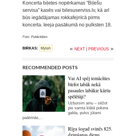
Koncerta biļetes nopērkamas “Biļešu
servisa” kasēs vai bilesuserviss.lv, kā arī
būs iegādājamas rokkafejnīcā pirms
koncerta. Ieeja pasākumā no pulksten 18.
Foto: Publicitātes
«
»
BIRKAS:
Mylah
NEXT
|
PREVIOUS
RECOMMENDED POSTS
Vai AI spēj iemācīties
blefot labāk nekā
pasaules labākie kāršu
spēlētāji?
Uzbursim ainu – sēžot
pie samta klātā pokera
galda, pulss jūtami
paātrinās,...
Rīga šogad svinēs 825.
dzimšanas dienu