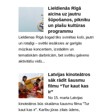
Lieldienās Rīgā
aicina uz jautru
šūpošanos, pikniku
un plašu kultūras
programmu
Lieldienas Rīgā šogad tiks svinētas koši, jautri
un rotaļīgi – svētki iesāksies ar garīgās
mūzikas koncertiem, izstādēm un
tematiskām darbnīcām, bet svētku galveno
aktivitāšu vidū...
Latvijas kinoteātros
sāk rādīt šausmu
filmu “Tur kaut kas
ir”
No 15. marta Latvijas
kinoteātros būs skatāma šausmu filma “Tur
kaut kas ir”. Karību jūras zilais ūdens,