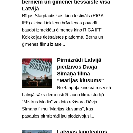
bērniem un ģimenei tiešsaistē visā
Latvijā
Rīgas Starptautiskais kino festivāls (RIGA
IFF) aicina Lieldienu brīvdienas pavadīt,
baudot izmeklētu ģimenes kino RIGA IFF
Kolekcijas tiešsaistes platformā. Bērnu un
ģimenes filmu izlasē...
Pirmizrādi Latvijā
piedzīvos Dāvja
Sīmaņa filma
“Marijas klusums”
No 4. aprīļa kinoteātros visā
Latvijā sāks demonstrēt jauno filmu studijā
“Mistrus Media” veidoto režisora Dāvja
Sīmaņa filmu “Marijas klusums”, kas
pasaules pirmizrādi jau piedzīvojusi...
Latvijas kinoteātros