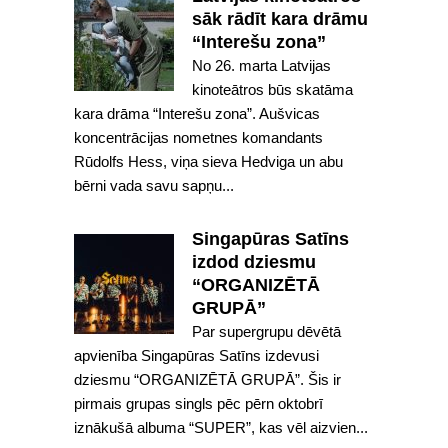
sāk rādīt kara drāmu
“Interešu zona”
No 26. marta Latvijas
kinoteātros būs skatāma
kara drāma “Interešu zona”. Aušvicas
koncentrācijas nometnes komandants
Rūdolfs Hess, viņa sieva Hedviga un abu
bērni vada savu sapņu...
Singapūras Satīns
izdod dziesmu
“ORGANIZĒTĀ
GRUPĀ”
Par supergrupu dēvētā
apvienība Singapūras Satīns izdevusi
dziesmu “ORGANIZĒTĀ GRUPĀ”. Šis ir
pirmais grupas singls pēc pērn oktobrī
iznākušā albuma “SUPER”, kas vēl aizvien...