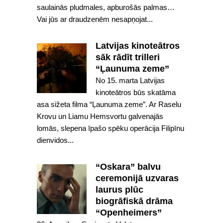
saulainās pludmales, apburošās palmas…
Vai jūs ar draudzenēm nesapņojat...
Latvijas kinoteātros
sāk rādīt trilleri
“Ļaunuma zeme”
No 15. marta Latvijas
kinoteātros būs skatāma
asa sižeta filma “Ļaunuma zeme”. Ar Raselu
Krovu un Liamu Hemsvortu galvenajās
lomās, slepena īpašo spēku operācija Filipīnu
dienvidos...
“Oskara” balvu
ceremonijā uzvaras
laurus plūc
biogrāfiskā drāma
“Openheimers”