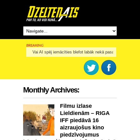
BREAKING
Rīga šogad svinēs 825. dzimšanas dienu
Monthly Archives:
Filmu izlase
Lieldienām – RIGA
IFF piedāvā 16
aizraujošus kino
piedzīvojumus