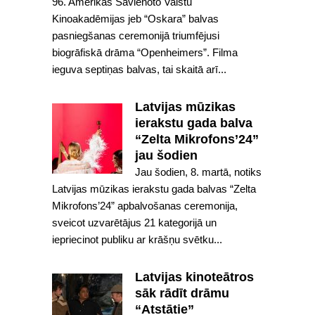
96. Amerikas Savienoto Valstu
Kinoakadēmijas jeb “Oskara” balvas
pasniegšanas ceremonijā triumfējusi
biogrāfiskā drāma “Openheimers”. Filma
ieguva septiņas balvas, tai skaitā arī...
Latvijas mūzikas
ierakstu gada balva
“Zelta Mikrofons’24”
jau šodien
Jau šodien, 8. martā, notiks
Latvijas mūzikas ierakstu gada balvas “Zelta
Mikrofons’24” apbalvošanas ceremonija,
sveicot uzvarētājus 21 kategorijā un
iepriecinot publiku ar krāšņu svētku...
Latvijas kinoteātros
sāk rādīt drāmu
“Atstātie”