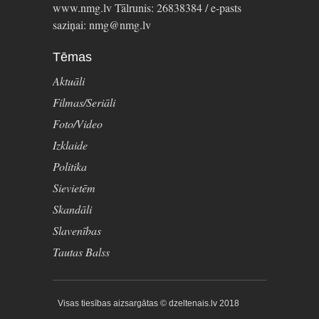
www.nmg.lv Tālrunis: 26838384 / e-pasts
saziņai: nmg@nmg.lv
Tēmas
Aktuāli
Filmas/Seriāli
Foto/Video
Izklaide
Politika
Sievietēm
Skandāli
Slavenības
Tautas Balss
Visas tiesības aizsargātas © dzeltenais.lv 2018