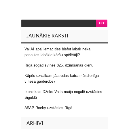
JAUNĀKIE RAKSTI
Vai AI spēj iemācīties blefot labāk nekā
pasaules labākie kāršu spēlētāji?
Rīga šogad svinēs 825. dzimšanas dienu
Kāpēc uzvalkam jāatrodas katra mūsdienīga
vīrieša garderobē?
Ikoniskais Džeks Vaits maija nogalē uzstāsies
Siguldā
A$AP Rocky uzstāsies Rīgā
ARHĪVI