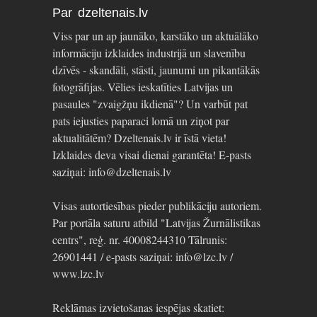
Par dzeltenais.lv
Viss par un ap jaunāko, karstāko un aktuālāko
informāciju izklaides industrijā un slavenību
dzīvēs - skandāli, stāsti, jaunumi un pikantākās
fotogrāfijas. Vēlies ieskatīties Latvijas un
pasaules "zvaigžņu ikdienā"? Un varbūt pat
pats iejusties paparaci lomā un ziņot par
aktualitātēm? Dzeltenais.lv ir īstā vieta!
Izklaides deva visai dienai garantēta! E-pasts
saziņai: info@dzeltenais.lv
Visas autortiesības pieder publikāciju autoriem.
Par portāla saturu atbild "Latvijas Žurnālistikas
centrs", reģ. nr. 40008244310 Tālrunis:
26901441 / e-pasts saziņai: info@lzc.lv /
www.lzc.lv
Reklāmas izvietošanas iespējas skatiet: