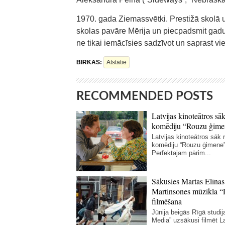
1970. gada Ziemassvētki. Prestižā skolā u
skolas pavāre Mērija un piecpadsmit gadus 
ne tikai iemācīsies sadzīvot un saprast vie
BIRKAS:
Atstātie
RECOMMENDED POSTS
Latvijas kinoteātros sāk
komēdiju “Rouzu ģime
Latvijas kinoteātros sāk r
komēdiju “Rouzu ģimene”
Perfektajam pārim...
Sākusies Martas Elīnas
Martinsones mūzikla “
filmēšana
Jūnija beigās Rīgā studij
Media” uzsākusi filmēt La