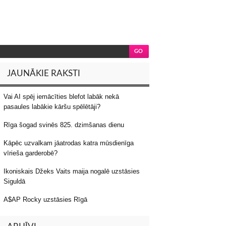
JAUNĀKIE RAKSTI
Vai AI spēj iemācīties blefot labāk nekā
pasaules labākie kāršu spēlētāji?
Rīga šogad svinēs 825. dzimšanas dienu
Kāpēc uzvalkam jāatrodas katra mūsdienīga
vīrieša garderobē?
Ikoniskais Džeks Vaits maija nogalē uzstāsies
Siguldā
A$AP Rocky uzstāsies Rīgā