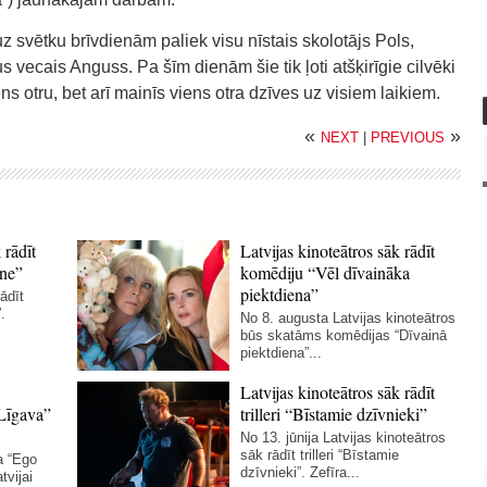
z svētku brīvdienām paliek visu nīstais skolotājs Pols,
vecais Anguss. Pa šīm dienām šie tik ļoti atšķirīgie cilvēki
ns otru, bet arī mainīs viens otra dzīves uz visiem laikiem.
«
»
NEXT
|
PREVIOUS
 rādīt
Latvijas kinoteātros sāk rādīt
ne”
komēdiju “Vēl dīvaināka
piektdiena”
ādīt
.
No 8. augusta Latvijas kinoteātros
būs skatāms komēdijas “Dīvainā
piektdiena”...
Latvijas kinoteātros sāk rādīt
Līgava”
trilleri “Bīstamie dzīvnieki”
No 13. jūnija Latvijas kinoteātros
sāk rādīt trilleri “Bīstamie
a “Ego
dzīvnieki”. Zefīra...
tvijai