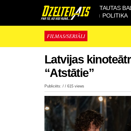
TAUTAS BA
POLITIKA
FILMAS/SERIĀLI
Latvijas kinoteāt
“Atstātie”
Publicēts: / /
615 views