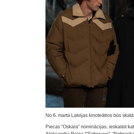
No 6. marta Latvijas kinoteātros būs skat
Piecas “Oskara” nominācijas, ieskaitot kat
Aleksandra Peina (“Sideways”, “Nebrask