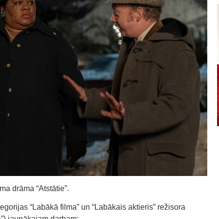
āma drāma “Atstātie”.
egorijas “Labākā filma” un “Labākais aktieris” režisora
a”) jaunākajam darbam: