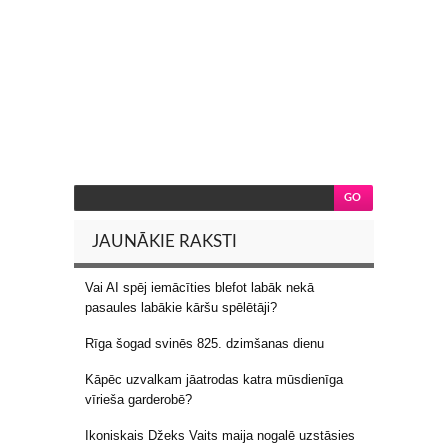
JAUNĀKIE RAKSTI
Vai AI spēj iemācīties blefot labāk nekā
pasaules labākie kāršu spēlētāji?
Rīga šogad svinēs 825. dzimšanas dienu
Kāpēc uzvalkam jāatrodas katra mūsdienīga
vīrieša garderobē?
Ikoniskais Džeks Vaits maija nogalē uzstāsies