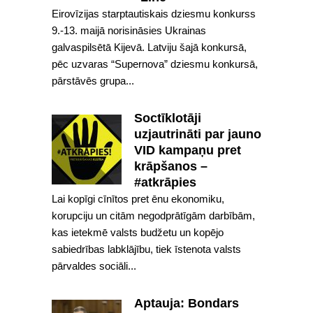
Eirovīzijas starptautiskais dziesmu konkurss
9.-13. maijā norisināsies Ukrainas
galvaspilsētā Kijevā. Latviju šajā konkursā,
pēc uzvaras “Supernova” dziesmu konkursā,
pārstāvēs grupa...
Soctīklotāji
uzjautrināti par jauno
VID kampaņu pret
krāpšanos –
#atkrāpies
Lai kopīgi cīnītos pret ēnu ekonomiku,
korupciju un citām negodprātīgām darbībām,
kas ietekmē valsts budžetu un kopējo
sabiedrības labklājību, tiek īstenota valsts
pārvaldes sociāli...
Aptauja: Bondars