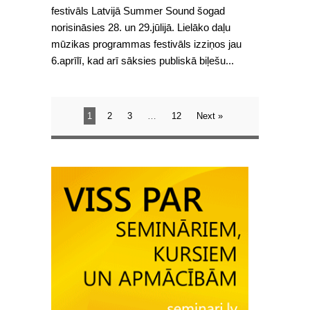
festivāls Latvijā Summer Sound šogad
norisināsies 28. un 29.jūlijā. Lielāko daļu
mūzikas programmas festivāls izziņos jau
6.aprīlī, kad arī sāksies publiskā biļešu...
1
2
3
…
12
Next »