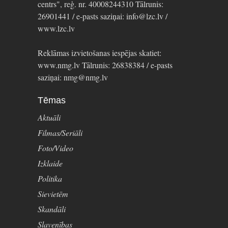
centrs", reģ. nr. 40008244310 Tālrunis:
26901441 / e-pasts saziņai: info@lzc.lv /
www.lzc.lv
Reklāmas izvietošanas iespējas skatiet:
www.nmg.lv Tālrunis: 26838384 / e-pasts
saziņai: nmg@nmg.lv
Tēmas
Aktuāli
Filmas/Seriāli
Foto/Video
Izklaide
Politika
Sievietēm
Skandāli
Slavenības