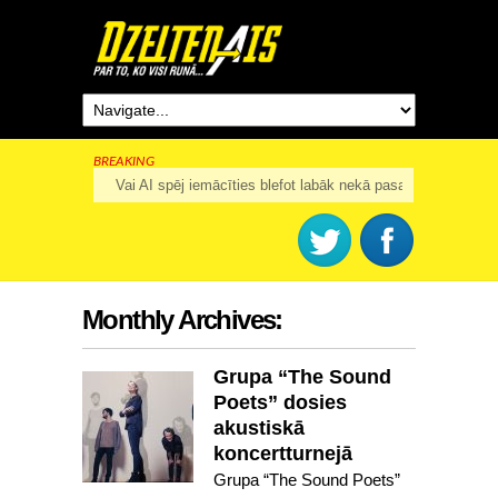
BREAKING
Rīga šogad svinēs 825. dzimšanas dienu
Monthly Archives:
Grupa “The Sound
Poets” dosies
akustiskā
koncertturnejā
Grupa “The Sound Poets”