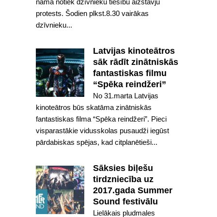
nama notiek dzīvnieku tiesību aizstāvju
protests. Šodien plkst.8.30 vairākas
dzīvnieku...
Latvijas kinoteātros
sāk rādīt zinātniskās
fantastiskas filmu
“Spēka reindžeri”
No 31.marta Latvijas
kinoteātros būs skatāma zinātniskās
fantastiskas filma “Spēka reindžeri”. Pieci
visparastākie vidusskolas pusaudži iegūst
pārdabiskas spējas, kad citplanētieši...
Sāksies biļešu
tirdzniecība uz
2017.gada Summer
Sound festivālu
Lielākais pludmales