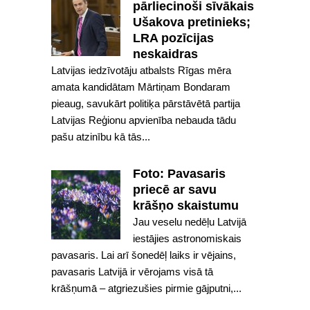
pārliecinoši sīvākais
Ušakova pretinieks;
LRA pozīcijas
neskaidras
Latvijas iedzīvotāju atbalsts Rīgas mēra
amata kandidātam Mārtiņam Bondaram
pieaug, savukārt politiķa pārstāvētā partija
Latvijas Reģionu apvienība nebauda tādu
pašu atzinību kā tās...
Foto: Pavasaris
priecē ar savu
krāšņo skaistumu
Jau veselu nedēļu Latvijā
iestājies astronomiskais
pavasaris. Lai arī šonedēļ laiks ir vējains,
pavasaris Latvijā ir vērojams visā tā
krāšņumā – atgriezušies pirmie gājputni,...