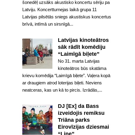
šonedēļ uzsāks akustisko koncertu sēriju pa
Latviju. Koncertturnejas laikā grupa 11
Latvijas pilsētās sniegs akustiskus koncertus
brīvā, intīmā un sirsnīgā...
Latvijas kinoteātros
sāk rādīt komēdiju
“Laimīgā biļete”
No 31. marta Latvijas
kinoteātros būs skatāma
krievu komēdija “Laimīgā biļete”. Vaļera kopā
ar draugiem atrod loterijas biļeti. Neviens
neatceras, kas un kā to pircis. Izrādās,...
DJ [Ex] da Bass
izveidojis remiksu
Triāna parks
Eirovīzijas dziesmai
“Line”