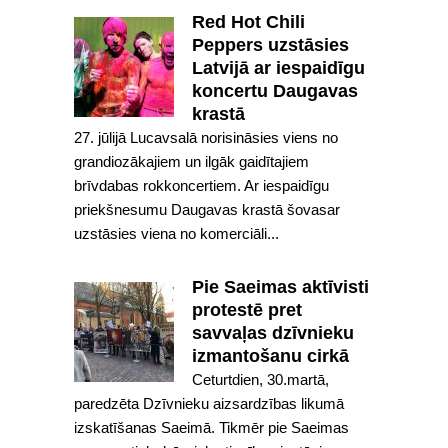
Red Hot Chili
Peppers uzstāsies
Latvijā ar iespaidīgu
koncertu Daugavas
krastā
27. jūlijā Lucavsalā norisināsies viens no
grandiozākajiem un ilgāk gaidītajiem
brīvdabas rokkoncertiem. Ar iespaidīgu
priekšnesumu Daugavas krastā šovasar
uzstāsies viena no komerciāli...
Pie Saeimas aktīvisti
protestē pret
savvaļas dzīvnieku
izmantošanu cirkā
Ceturtdien, 30.martā,
paredzēta Dzīvnieku aizsardzības likumā
izskatīšanas Saeimā. Tikmēr pie Saeimas