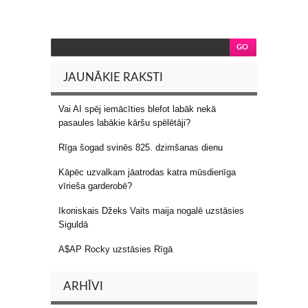
JAUNĀKIE RAKSTI
Vai AI spēj iemācīties blefot labāk nekā
pasaules labākie kāršu spēlētāji?
Rīga šogad svinēs 825. dzimšanas dienu
Kāpēc uzvalkam jāatrodas katra mūsdienīga
vīrieša garderobē?
Ikoniskais Džeks Vaits maija nogalē uzstāsies
Siguldā
A$AP Rocky uzstāsies Rīgā
ARHĪVI