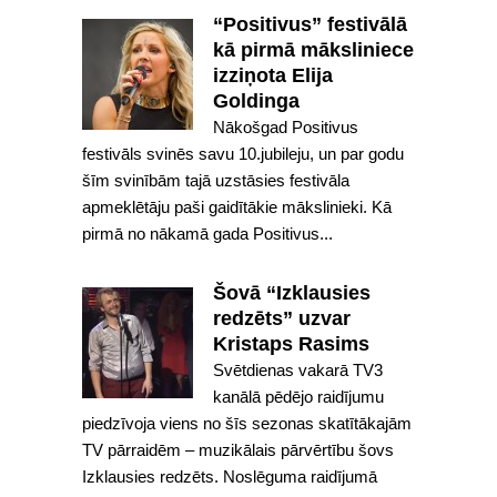
“Positivus” festivālā
kā pirmā māksliniece
izziņota Elija
Goldinga
Nākošgad Positivus
festivāls svinēs savu 10.jubileju, un par godu
šīm svinībām tajā uzstāsies festivāla
apmeklētāju paši gaidītākie mākslinieki. Kā
pirmā no nākamā gada Positivus...
Šovā “Izklausies
redzēts” uzvar
Kristaps Rasims
Svētdienas vakarā TV3
kanālā pēdējo raidījumu
piedzīvoja viens no šīs sezonas skatītākajām
TV pārraidēm – muzikālais pārvērtību šovs
Izklausies redzēts. Noslēguma raidījumā