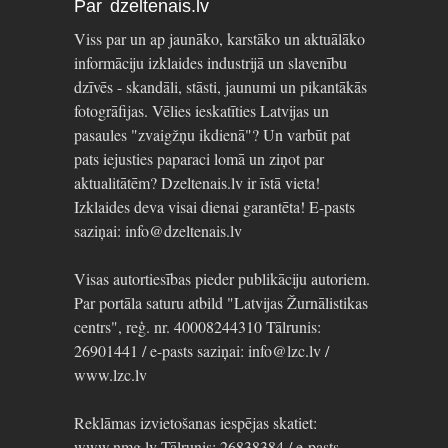
Par dzeltenais.lv
Viss par un ap jaunāko, karstāko un aktuālāko
informāciju izklaides industrijā un slavenību
dzīvēs - skandāli, stāsti, jaunumi un pikantākās
fotogrāfijas. Vēlies ieskatīties Latvijas un
pasaules "zvaigžņu ikdienā"? Un varbūt pat
pats iejusties paparaci lomā un ziņot par
aktualitātēm? Dzeltenais.lv ir īstā vieta!
Izklaides deva visai dienai garantēta! E-pasts
saziņai: info@dzeltenais.lv
Visas autortiesības pieder publikāciju autoriem.
Par portāla saturu atbild "Latvijas Žurnālistikas
centrs", reģ. nr. 40008244310 Tālrunis:
26901441 / e-pasts saziņai: info@lzc.lv /
www.lzc.lv
Reklāmas izvietošanas iespējas skatiet:
www.nmg.lv Tālrunis: 26838384 / e-pasts