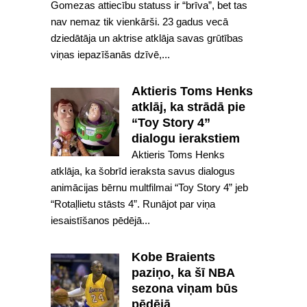
Gomezas attiecību statuss ir “brīva”, bet tas
nav nemaz tik vienkārši. 23 gadus vecā
dziedātāja un aktrise atklāja savas grūtības
viņas iepazīšanās dzīvē,...
Aktieris Toms Henks
atklāj, ka strādā pie
“Toy Story 4”
dialogu ierakstiem
Aktieris Toms Henks
atklāja, ka šobrīd ieraksta savus dialogus
animācijas bērnu multfilmai “Toy Story 4” jeb
“Rotaļlietu stāsts 4”. Runājot par viņa
iesaistīšanos pēdējā...
Kobe Braients
paziņo, ka šī NBA
sezona viņam būs
pēdējā