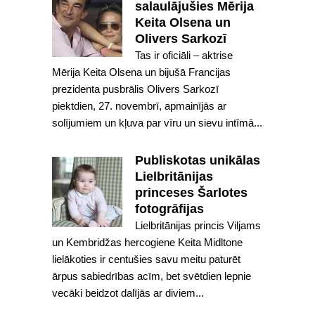
salaulājušies Mērija
Keita Olsena un
Olivers Sarkozī
Tas ir oficiāli – aktrise
Mērija Keita Olsena un bijušā Francijas
prezidenta pusbrālis Olivers Sarkozī
piektdien, 27. novembrī, apmainījās ar
solījumiem un kļuva par vīru un sievu intīmā...
Publiskotas unikālas
Lielbritānijas
princeses Šarlotes
fotogrāfijas
Lielbritānijas princis Viljams
un Kembridžas hercogiene Keita Midltone
lielākoties ir centušies savu meitu paturēt
ārpus sabiedrības acīm, bet svētdien lepnie
vecāki beidzot dalījās ar diviem...