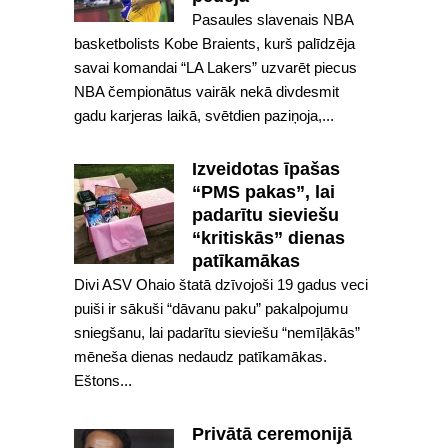
Pasaules slavenais NBA
basketbolists Kobe Braients, kurš palīdzēja
savai komandai “LA Lakers” uzvarēt piecus
NBA čempionātus vairāk nekā divdesmit
gadu karjeras laikā, svētdien paziņoja,...
Izveidotas īpašas
“PMS pakas”, lai
padarītu sieviešu
“kritiskās” dienas
patīkamākas
Divi ASV Ohaio štatā dzīvojoši 19 gadus veci
puiši ir sākuši “dāvanu paku” pakalpojumu
sniegšanu, lai padarītu sieviešu “nemīļākās”
mēneša dienas nedaudz patīkamākas.
Eštons...
Privātā ceremonijā