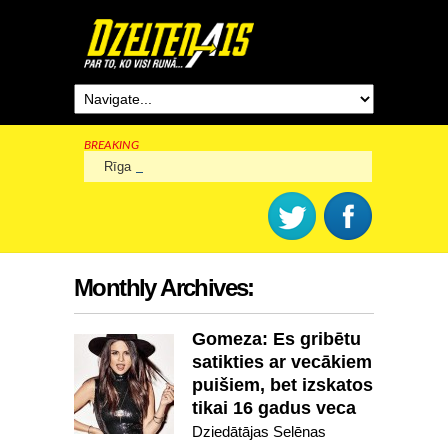
BREAKING
Rīga šogad svinēs 825. dzimšanas dienu
Monthly Archives:
Gomeza: Es gribētu
satikties ar vecākiem
puišiem, bet izskatos
tikai 16 gadus veca
Dziedātājas Selēnas