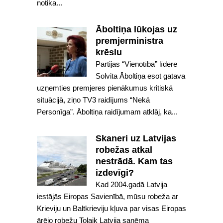
notika...
Āboltiņa lūkojas uz
premjerministra
krēslu
Partijas “Vienotība” līdere
Solvita Āboltiņa esot gatava
uzņemties premjeres pienākumus kritiskā
situācijā, ziņo TV3 raidījums “Nekā
Personīga”. Āboltiņa raidījumam atklāj, ka...
Skaneri uz Latvijas
robežas atkal
nestrādā. Kam tas
izdevīgi?
Kad 2004.gadā Latvija
iestājās Eiropas Savienībā, mūsu robeža ar
Krieviju un Baltkrieviju kļuva par visas Eiropas
ārējo robežu Tolaik Latvija saņēma