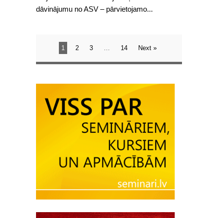
dāvinājumu no ASV – pārvietojamo...
1
2
3
…
14
Next »