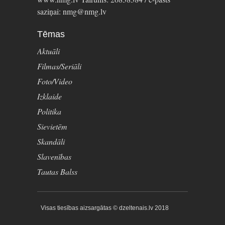
saziņai: nmg@nmg.lv
Tēmas
Aktuāli
Filmas/Seriāli
Foto/Video
Izklaide
Politika
Sievietēm
Skandāli
Slavenības
Tautas Balss
Visas tiesības aizsargātas © dzeltenais.lv 2018