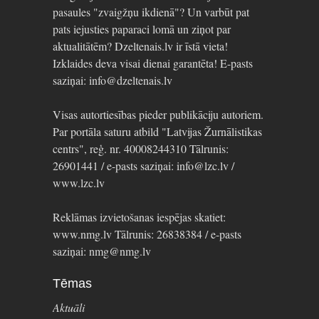
pasaules "zvaigžņu ikdienā"? Un varbūt pat
pats iejusties paparaci lomā un ziņot par
aktualitātēm? Dzeltenais.lv ir īstā vieta!
Izklaides deva visai dienai garantēta! E-pasts
saziņai: info@dzeltenais.lv
Visas autortiesības pieder publikāciju autoriem.
Par portāla saturu atbild "Latvijas Žurnālistikas
centrs", reģ. nr. 40008244310 Tālrunis:
26901441 / e-pasts saziņai: info@lzc.lv /
www.lzc.lv
Reklāmas izvietošanas iespējas skatiet:
www.nmg.lv Tālrunis: 26838384 / e-pasts
saziņai: nmg@nmg.lv
Tēmas
Aktuāli