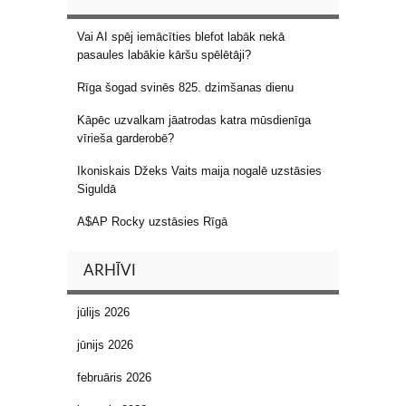
Vai AI spēj iemācīties blefot labāk nekā
pasaules labākie kāršu spēlētāji?
Rīga šogad svinēs 825. dzimšanas dienu
Kāpēc uzvalkam jāatrodas katra mūsdienīga
vīrieša garderobē?
Ikoniskais Džeks Vaits maija nogalē uzstāsies
Siguldā
A$AP Rocky uzstāsies Rīgā
ARHĪVI
jūlijs 2026
jūnijs 2026
februāris 2026