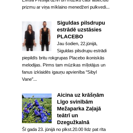
prizmu ar viņa mīklaino menedžeri pulkvedi...
Siguldas pilsdrupu
estrādē uzstāsies
PLACEBO
Jau šodien, 22.jūnijā,
Siguldas pilsdrupu estrādi
piepildīs britu rokgrupas Placebo ikoniskās
melodijas. Pirms tam mūzikas mīļotājus un
fanus izklaidēs igauņu apvienība “Sibyl
Vane”...
Aicina uz krāšņām
Līgo svinībām
Mežaparka Zaļajā
teātrī un
Dzegužkalnā
Šī gada 23. jūnijā no plkst.20.00 līdz pat rīta