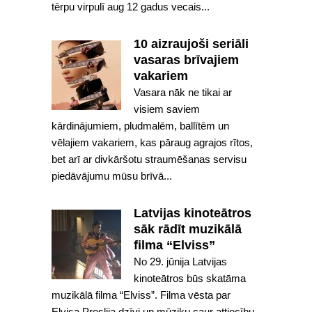
tērpu virpulī aug 12 gadus vecais...
10 aizraujoši seriāli
vasaras brīvajiem
vakariem
Vasara nāk ne tikai ar
visiem saviem
kārdinājumiem, pludmalēm, ballītēm un
vēlajiem vakariem, kas pāraug agrajos rītos,
bet arī ar divkāršotu straumēšanas servisu
piedāvājumu mūsu brīvā...
Latvijas kinoteātros
sāk rādīt muzikālā
filma “Elviss”
No 29. jūnija Latvijas
kinoteātros būs skatāma
muzikālā filma “Elviss”. Filma vēsta par
Elvisa Preslija dzīvi un mūziku caur attiecību