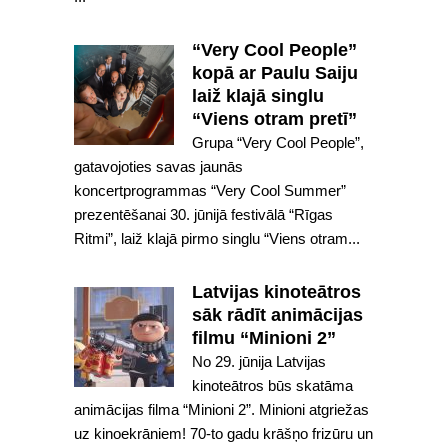
“Very Cool People”
kopā ar Paulu Saiju
laiž klajā singlu
“Viens otram pretī”
Grupa “Very Cool People”,
gatavojoties savas jaunās
koncertprogrammas “Very Cool Summer”
prezentēšanai 30. jūnijā festivālā “Rīgas
Ritmi”, laiž klajā pirmo singlu “Viens otram...
Latvijas kinoteātros
sāk rādīt animācijas
filmu “Minioni 2”
No 29. jūnija Latvijas
kinoteātros būs skatāma
animācijas filma “Minioni 2”. Minioni atgriežas
uz kinoekrāniem! 70-to gadu krāšņo frizūru un