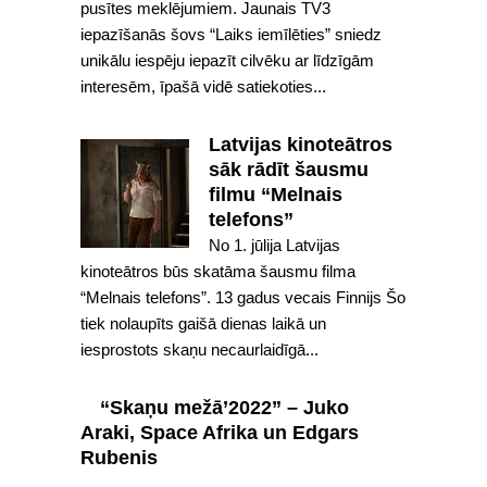
pusītes meklējumiem. Jaunais TV3
iepazīšanās šovs “Laiks iemīlēties” sniedz
unikālu iespēju iepazīt cilvēku ar līdzīgām
interesēm, īpašā vidē satiekoties...
Latvijas kinoteātros
sāk rādīt šausmu
filmu “Melnais
telefons”
No 1. jūlija Latvijas
kinoteātros būs skatāma šausmu filma
“Melnais telefons”. 13 gadus vecais Finnijs Šo
tiek nolaupīts gaišā dienas laikā un
iesprostots skaņu necaurlaidīgā...
“Skaņu mežā’2022” – Juko
Araki, Space Afrika un Edgars
Rubenis
...