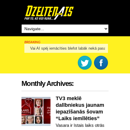
BREAKING
Rīga šogad svinēs 825. dzimšanas dienu
Monthly Archives:
TV3 meklē
dalībniekus jaunam
iepazīšanās šovam
“Laiks iemīlēties”
Vasara ir īstais laiks otrās