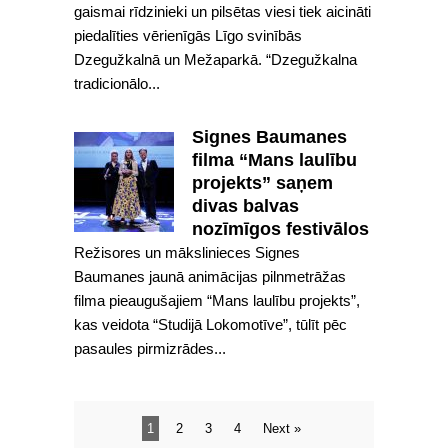
gaismai rīdzinieki un pilsētas viesi tiek aicināti
piedalīties vērienīgās Līgo svinībās
Dzegužkalnā un Mežaparkā. “Dzegužkalna
tradicionālo...
Signes Baumanes
filma “Mans laulību
projekts” saņem
divas balvas
nozīmīgos festivālos
Režisores un mākslinieces Signes
Baumanes jaunā animācijas pilnmetrāžas
filma pieaugušajiem “Mans laulību projekts”,
kas veidota “Studijā Lokomotīve”, tūlīt pēc
pasaules pirmizrādes...
1
2
3
4
Next »