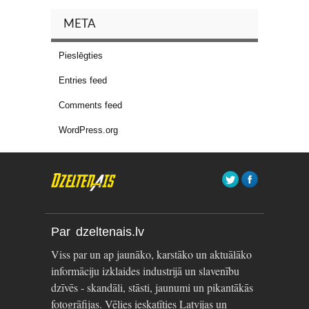
META
Pieslēgties
Entries feed
Comments feed
WordPress.org
Par dzeltenais.lv
Viss par un ap jaunāko, karstāko un aktuālāko
informāciju izklaides industrijā un slavenību
dzīvēs - skandāli, stāsti, jaunumi un pikantākās
fotogrāfijas. Vēlies ieskatīties Latvijas un