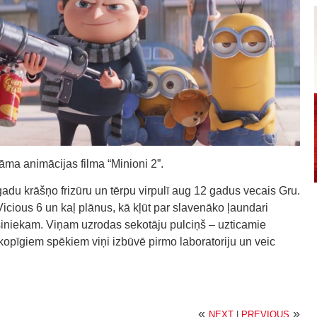
tāma animācijas filma “Minioni 2”.
gadu krāšņo frizūru un tērpu virpulī aug 12 gadus vecais Gru.
cious 6 un kaļ plānus, kā kļūt par slavenāko ļaundari
iniekam. Viņam uzrodas sekotāju pulciņš – uzticamie
 kopīgiem spēkiem viņi izbūvē pirmo laboratoriju un veic
«
»
NEXT
|
PREVIOUS