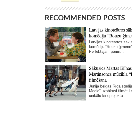
RECOMMENDED POSTS
Latvijas kinoteātros sāk
komēdiju “Rouzu ģime
Latvijas kinoteātros sāk r
komēdiju “Rouzu ģimene”
Perfektajam pārim...
Sākusies Martas Elīnas
Martinsones mūzikla “
filmēšana
Jūnija beigās Rīgā studij
Media” uzsākusi filmēt La
unikālu kinoprojektu...