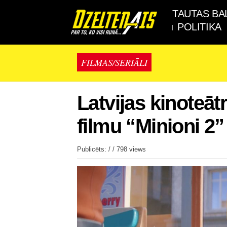
TAUTAS BA
POLITIKA
FILMAS/SERIĀLI
Latvijas kinoteāt
filmu “Minioni 2”
Publicēts: / /
798 views