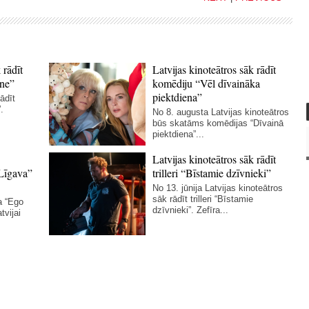
 rādīt
Latvijas kinoteātros sāk rādīt
ne”
komēdiju “Vēl dīvaināka
piektdiena”
ādīt
.
No 8. augusta Latvijas kinoteātros
būs skatāms komēdijas “Dīvainā
piektdiena”...
Latvijas kinoteātros sāk rādīt
Līgava”
trilleri “Bīstamie dzīvnieki”
No 13. jūnija Latvijas kinoteātros
sāk rādīt trilleri “Bīstamie
a “Ego
dzīvnieki”. Zefīra...
tvijai