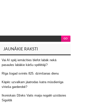
JAUNĀKIE RAKSTI
Vai AI spēj iemācīties blefot labāk nekā
pasaules labākie kāršu spēlētāji?
Rīga šogad svinēs 825. dzimšanas dienu
Kāpēc uzvalkam jāatrodas katra mūsdienīga
vīrieša garderobē?
Ikoniskais Džeks Vaits maija nogalē uzstāsies
Siguldā