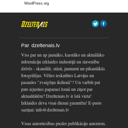
WordPress.org
Par dzeltenais.lv
Viss par un ap jaunāko, karstāko un aktuālāko
informāciju izklaides industrijā un slavenību
dzīvēs - skandāli, stāsti, jaunumi un pikantākās
fotogrāfijas. Vēlies ieskatīties Latvijas un
pasaules "zvaigžņu ikdienā"? Un varbūt pat
pats iejusties paparaci lomā un ziņot par
aktualitātēm? Dzeltenais.lv ir īstā vieta!
Izklaides deva visai dienai garantēta! E-pasts
saziņai: info@dzeltenais.lv
Visas autortiesības pieder publikāciju autoriem.