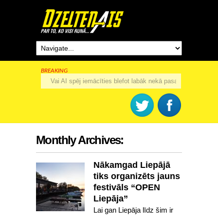
BREAKING
Rīga šogad svinēs 825. dzimšanas dienu
Monthly Archives:
Nākamgad Liepājā
tiks organizēts jauns
festivāls “OPEN
Liepāja”
Lai gan Liepāja līdz šim ir