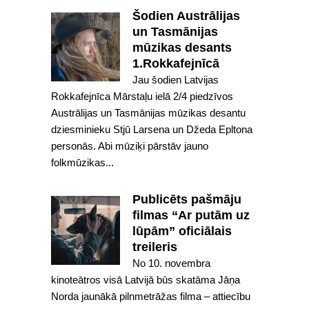
Šodien Austrālijas
un Tasmānijas
mūzikas desants
1.Rokkafejnīcā
Jau šodien Latvijas
Rokkafejnīca Mārstaļu ielā 2/4 piedzīvos
Austrālijas un Tasmānijas mūzikas desantu
dziesminieku Stjū Larsena un Džeda Epltona
personās. Abi mūziķi pārstāv jauno
folkmūzikas...
Publicēts pašmāju
filmas “Ar putām uz
lūpām” oficiālais
treileris
No 10. novembra
kinoteātros visā Latvijā būs skatāma Jāņa
Norda jaunākā pilnmetrāžas filma – attiecību