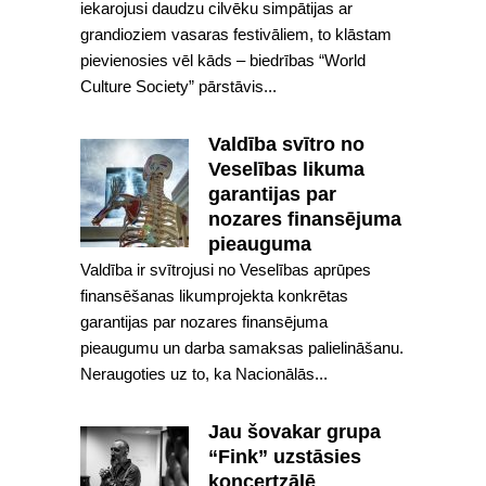
iekarojusi daudzu cilvēku simpātijas ar
grandioziem vasaras festivāliem, to klāstam
pievienosies vēl kāds – biedrības “World
Culture Society” pārstāvis...
Valdība svītro no
Veselības likuma
garantijas par
nozares finansējuma
pieauguma
Valdība ir svītrojusi no Veselības aprūpes
finansēšanas likumprojekta konkrētas
garantijas par nozares finansējuma
pieaugumu un darba samaksas palielināšanu.
Neraugoties uz to, ka Nacionālās...
Jau šovakar grupa
“Fink” uzstāsies
koncertzālē