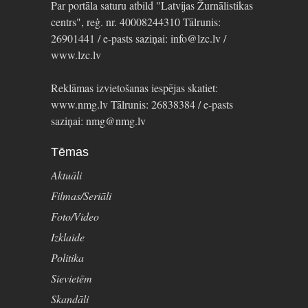
Par portāla saturu atbild "Latvijas Žurnālistikas
centrs", reģ. nr. 40008244310 Tālrunis:
26901441 / e-pasts saziņai: info@lzc.lv /
www.lzc.lv
Reklāmas izvietošanas iespējas skatiet:
www.nmg.lv Tālrunis: 26838384 / e-pasts
saziņai: nmg@nmg.lv
Tēmas
Aktuāli
Filmas/Seriāli
Foto/Video
Izklaide
Politika
Sievietēm
Skandāli