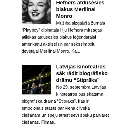
Hefners atdusēsies
blakus Merilinai
Monro
Mūžībā aizgājušā žurnāla
“Playboy” dibinātāja Hjū Hefnera mirstīgās
atliekas atdusēsies blakus leģendārajai
amerikāņu aktrisei un par sekssimbolu
dēvētajai Merilinai Monro. Kā...
Latvijas kinoteātros
sāk rādīt biogrāfisko
drāmu “Stiprāks”
No 29. septembra Latvijas
kinoteātros būs skatāma
biogrāfiska drāma “Stiprāks”, kas ir
emocionāls stāsts par viena cilvēka
ciešanām un spēju atrast sevī spēku pārvarēt
ciešanas. Filmas...