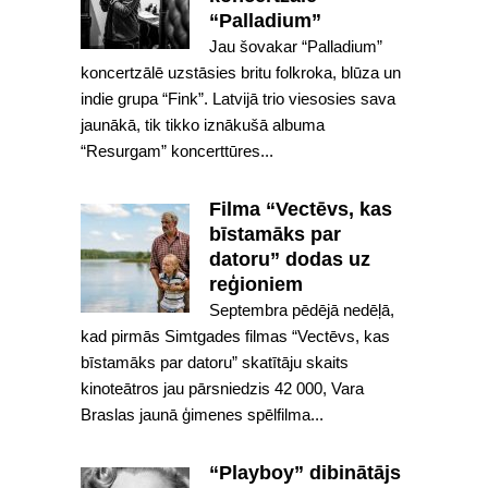
“Palladium”
Jau šovakar “Palladium”
koncertzālē uzstāsies britu folkroka, blūza un
indie grupa “Fink”. Latvijā trio viesosies sava
jaunākā, tik tikko iznākušā albuma
“Resurgam” koncerttūres...
Filma “Vectēvs, kas
bīstamāks par
datoru” dodas uz
reģioniem
Septembra pēdējā nedēļā,
kad pirmās Simtgades filmas “Vectēvs, kas
bīstamāks par datoru” skatītāju skaits
kinoteātros jau pārsniedzis 42 000, Vara
Braslas jaunā ģimenes spēlfilma...
“Playboy” dibinātājs