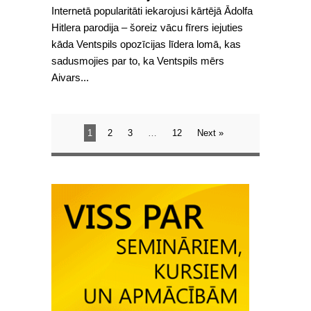
Internetā popularitāti iekarojusi kārtējā Ādolfa
Hitlera parodija – šoreiz vācu fīrers iejuties
kāda Ventspils opozīcijas līdera lomā, kas
sadusmojies par to, ka Ventspils mērs
Aivars...
1
2
3
…
12
Next »