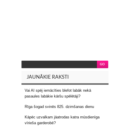
JAUNĀKIE RAKSTI
Vai AI spēj iemācīties blefot labāk nekā
pasaules labākie kāršu spēlētāji?
Rīga šogad svinēs 825. dzimšanas dienu
Kāpēc uzvalkam jāatrodas katra mūsdienīga
vīrieša garderobē?