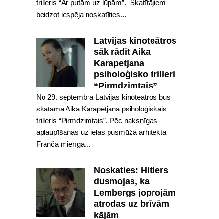
trilleris “Ar putām uz lūpām”. Skatītājiem
beidzot iespēja noskatīties...
Latvijas kinoteātros
sāk rādīt Aika
Karapetjana
psiholoģisko trilleri
“Pirmdzimtais”
No 29. septembra Latvijas kinoteātros būs
skatāma Aika Karapetjana psiholoģiskais
trilleris “Pirmdzimtais”. Pēc naksnīgas
aplaupīšanas uz ielas pusmūža arhitekta
Franča mierīgā...
Noskaties: Hitlers
dusmojas, ka
Lembergs joprojām
atrodas uz brīvām
kājām