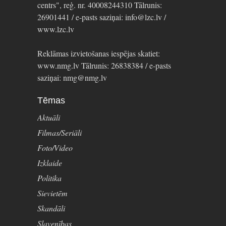
centrs", reģ. nr. 40008244310 Tālrunis:
26901441 / e-pasts saziņai: info@lzc.lv /
www.lzc.lv
Reklāmas izvietošanas iespējas skatiet:
www.nmg.lv Tālrunis: 26838384 / e-pasts
saziņai: nmg@nmg.lv
Tēmas
Aktuāli
Filmas/Seriāli
Foto/Video
Izklaide
Politika
Sievietēm
Skandāli
Slavenības