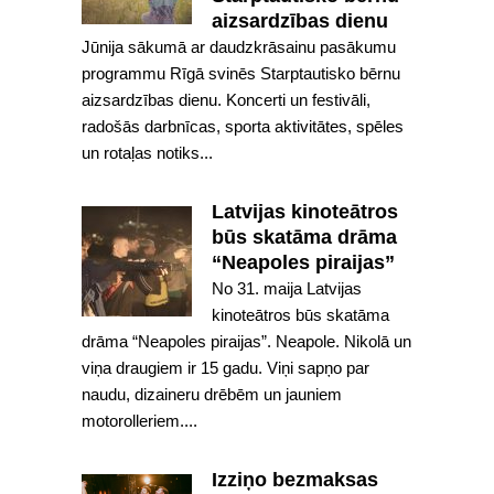
aizsardzības dienu
Jūnija sākumā ar daudzkrāsainu pasākumu
programmu Rīgā svinēs Starptautisko bērnu
aizsardzības dienu. Koncerti un festivāli,
radošās darbnīcas, sporta aktivitātes, spēles
un rotaļas notiks...
Latvijas kinoteātros
būs skatāma drāma
“Neapoles piraijas”
No 31. maija Latvijas
kinoteātros būs skatāma
drāma “Neapoles piraijas”. Neapole. Nikolā un
viņa draugiem ir 15 gadu. Viņi sapņo par
naudu, dizaineru drēbēm un jauniem
motorolleriem....
Izziņo bezmaksas