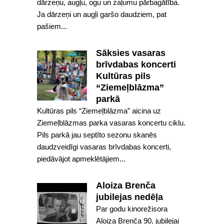
dārzeņu, augļu, ogu un zaļumu pārbagātība.
Ja dārzeņi un augļi garšo daudziem, pat
pašiem...
Sāksies vasaras
brīvdabas koncerti
Kultūras pils
“Ziemeļblāzma”
parkā
Kultūras pils “Ziemeļblāzma” aicina uz
Ziemeļblāzmas parka vasaras koncertu ciklu.
Pils parkā jau septīto sezonu skanēs
daudzveidīgi vasaras brīvdabas koncerti,
piedāvājot apmeklētājiem...
Aloiza Brenča
jubilejas nedēļa
Par godu kinorežisora
Aloiza Brenča 90. jubilejai