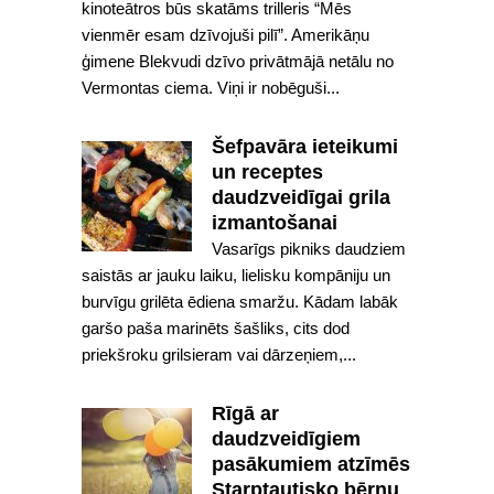
kinoteātros būs skatāms trilleris “Mēs
vienmēr esam dzīvojuši pilī”. Amerikāņu
ģimene Blekvudi dzīvo privātmājā netālu no
Vermontas ciema. Viņi ir nobēguši...
Šefpavāra ieteikumi
un receptes
daudzveidīgai grila
izmantošanai
Vasarīgs pikniks daudziem
saistās ar jauku laiku, lielisku kompāniju un
burvīgu grilēta ēdiena smaržu. Kādam labāk
garšo paša marinēts šašliks, cits dod
priekšroku grilsieram vai dārzeņiem,...
Rīgā ar
daudzveidīgiem
pasākumiem atzīmēs
Starptautisko bērnu