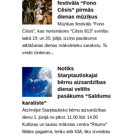
festivāla “Fono
Cēsis” pirmās
dienas mūziķus
Mūzikas festivāls “Fono
Cēsis”, kas norisināsies “Cēsis 813” svinību
laikā 19. un 20. jūlijā, izziņo pasākuma
atklāšanas dienas mākslinieku sarakstu. To
veido zināmas...
Notiks
Starptautiskajai
bērnu aizsardzības
dienai veltīts
pasākums “Saldumu
karaliste”
Atzīmējot Starptautisko bērnu aizsardzības
dienu 1. jūnijā no plkst. 11.00 līdz 14.00
Kultūras un tautas mākslas centra “Ritums”
filiāles pagalmā, Ieriķu ielā 43A, tiks izveidota