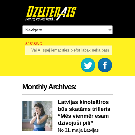
BREAKING
Rīga šogad svinēs 825. dzimšanas dienu
Monthly Archives:
Latvijas kinoteātros
būs skatāms trilleris
“Mēs vienmēr esam
dzīvojuši pilī”
No 31. maija Latvijas