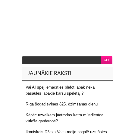
JAUNĀKIE RAKSTI
Vai AI spēj iemācīties blefot labāk nekā
pasaules labākie kāršu spēlētāji?
Rīga šogad svinēs 825. dzimšanas dienu
Kāpēc uzvalkam jāatrodas katra mūsdienīga
vīrieša garderobē?
Ikoniskais Džeks Vaits maija nogalē uzstāsies