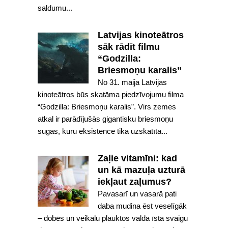
saldumu...
Latvijas kinoteātros
sāk rādīt filmu
“Godzilla:
Briesmoņu karalis”
No 31. maija Latvijas
kinoteātros būs skatāma piedzīvojumu filma
“Godzilla: Briesmoņu karalis”. Virs zemes
atkal ir parādījušās gigantisku briesmoņu
sugas, kuru eksistence tika uzskatīta...
Zaļie vitamīni: kad
un kā mazuļa uzturā
iekļaut zaļumus?
Pavasarī un vasarā pati
daba mudina ēst veselīgāk
– dobēs un veikalu plauktos valda īsta svaigu