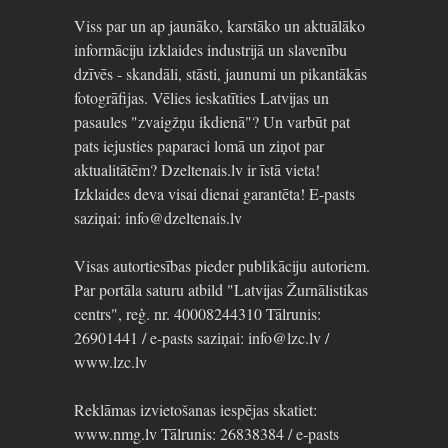
Viss par un ap jaunāko, karstāko un aktuālāko
informāciju izklaides industrijā un slavenību
dzīvēs - skandāli, stāsti, jaunumi un pikantākās
fotogrāfijas. Vēlies ieskatīties Latvijas un
pasaules "zvaigžņu ikdienā"? Un varbūt pat
pats iejusties paparaci lomā un ziņot par
aktualitātēm? Dzeltenais.lv ir īstā vieta!
Izklaides deva visai dienai garantēta! E-pasts
saziņai: info@dzeltenais.lv
Visas autortiesības pieder publikāciju autoriem.
Par portāla saturu atbild "Latvijas Žurnālistikas
centrs", reģ. nr. 40008244310 Tālrunis:
26901441 / e-pasts saziņai: info@lzc.lv /
www.lzc.lv
Reklāmas izvietošanas iespējas skatiet:
www.nmg.lv Tālrunis: 26838384 / e-pasts