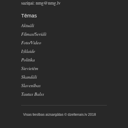
saziņai: nmg@nmg.lv
Tēmas
Aktuāli
Filmas/Seriāli
Foto/Video
Izklaide
Politika
Sievietēm
Skandāli
Slavenības
Tautas Balss
Visas tiesības aizsargātas © dzeltenais.lv 2018