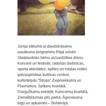
Jūnija sākumā ar daudzkrāsainu
pasākumu programmu Rīgā svinēs
Starptautisko bērnu aizsardzības dienu.
Koncerti un festivāli, radošās darbnīcas,
sporta aktivitātes, spēles un rotaļas notiks
galvaspilsētas kultūras centros,
kultūrtelpās “Strops” Ziepniekkalnā un
Pļavniekos, Spīķeru kvartālā,
Dzegužkalna estrādē, Kalnciema kvartālā,
Ziemeļblāzmas pils parkā, Āgenskalna
tirgū un apkaimēs – Bolderājā,