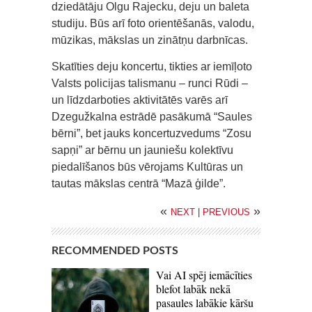
dziedātāju Olgu Rajecku, deju un baleta
studiju. Būs arī foto orientēšanās, valodu,
mūzikas, mākslas un zinātņu darbnīcas.
Skatīties deju koncertu, tikties ar iemīļoto
Valsts policijas talismanu – runci Rūdi –
un līdzdarboties aktivitātēs varēs arī
Dzegužkalna estrādē pasākumā “Saules
bērni”, bet jauks koncertuzvedums “Zosu
sapņi” ar bērnu un jauniešu kolektīvu
piedalīšanos būs vērojams Kultūras un
tautas mākslas centrā “Mazā ģilde”.
«
»
NEXT
|
PREVIOUS
RECOMMENDED POSTS
Vai AI spēj iemācīties
blefot labāk nekā
pasaules labākie kāršu