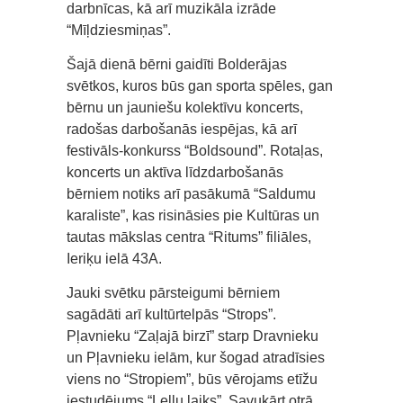
darbnīcas, kā arī muzikāla izrāde
“Mīļdziesmiņas”.
Šajā dienā bērni gaidīti Bolderājas
svētkos, kuros būs gan sporta spēles, gan
bērnu un jauniešu kolektīvu koncerts,
radošas darbošanās iespējas, kā arī
festivāls-konkurss “Boldsound”. Rotaļas,
koncerts un aktīva līdzdarbošanās
bērniem notiks arī pasākumā “Saldumu
karaliste”, kas risināsies pie Kultūras un
tautas mākslas centra “Ritums” filiāles,
Ieriķu ielā 43A.
Jauki svētku pārsteigumi bērniem
sagādāti arī kultūrtelpās “Strops”.
Pļavnieku “Zaļajā birzī” starp Dravnieku
un Pļavnieku ielām, kur šogad atradīsies
viens no “Stropiem”, būs vērojams etīžu
iestudējums “Leļļu laiks”. Savukārt otrā