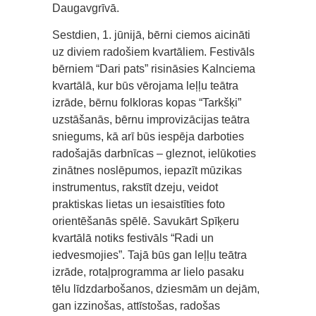
Daugavgrīvā.
Sestdien, 1. jūnijā, bērni ciemos aicināti
uz diviem radošiem kvartāliem. Festivāls
bērniem “Dari pats” risināsies Kalnciema
kvartālā, kur būs vērojama leļļu teātra
izrāde, bērnu folkloras kopas “Tarkšķi”
uzstāšanās, bērnu improvizācijas teātra
sniegums, kā arī būs iespēja darboties
radošajās darbnīcas – gleznot, ielūkoties
zinātnes noslēpumos, iepazīt mūzikas
instrumentus, rakstīt dzeju, veidot
praktiskas lietas un iesaistīties foto
orientēšanās spēlē. Savukārt Spīķeru
kvartālā notiks festivāls “Radi un
iedvesmojies”. Tajā būs gan leļļu teātra
izrāde, rotaļprogramma ar lielo pasaku
tēlu līdzdarbošanos, dziesmām un dejām,
gan izzinošas, attīstošas, radošas