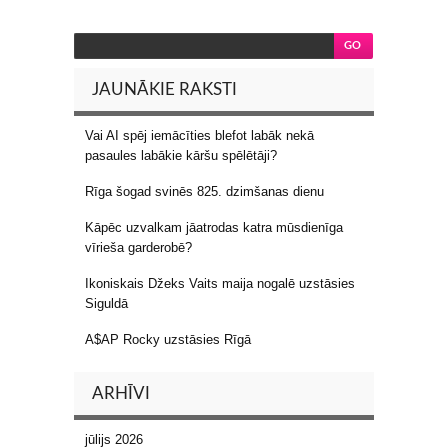
JAUNĀKIE RAKSTI
Vai AI spēj iemācīties blefot labāk nekā
pasaules labākie kāršu spēlētāji?
Rīga šogad svinēs 825. dzimšanas dienu
Kāpēc uzvalkam jāatrodas katra mūsdienīga
vīrieša garderobē?
Ikoniskais Džeks Vaits maija nogalē uzstāsies
Siguldā
A$AP Rocky uzstāsies Rīgā
ARHĪVI
jūlijs 2026