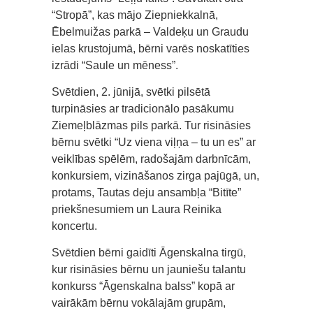
“Stropā”, kas mājo Ziepniekkalnā,
Ēbelmuižas parkā – Valdeķu un Graudu
ielas krustojumā, bērni varēs noskatīties
izrādi “Saule un mēness”.
Svētdien, 2. jūnijā, svētki pilsētā
turpināsies ar tradicionālo pasākumu
Ziemeļblāzmas pils parkā. Tur risināsies
bērnu svētki “Uz viena viļņa – tu un es” ar
veiklības spēlēm, radošajām darbnīcām,
konkursiem, vizināšanos zirga pajūgā, un,
protams, Tautas deju ansambļa “Bitīte”
priekšnesumiem un Laura Reinika
koncertu.
Svētdien bērni gaidīti Āgenskalna tirgū,
kur risināsies bērnu un jauniešu talantu
konkurss “Āgenskalna balss” kopā ar
vairākām bērnu vokālajām grupām,