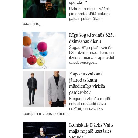
spēlētāji?
Uzbursim ainu – sēžot
pie samta klātā pokera
galda, pulss jūtami
paātrinās,...
Rīga šogad svinēs 825.
dzimšanas dienu
Šogad Rīga plaši svinēs
825. dzimšanas dienu un
ikviens aicināts apmeklēt
daudzveidīgos...
Kāpēc uzvalkam
jāatrodas katra
mūsdienīga vīrieša
garderobē?
Elegance vīriešu modē
nekad nezaudē savu
nozīmi, un uzvalks
joprojām ir viens no tiem...
Ikoniskais Džeks Vaits
maija nogalē uzstāsies
Siguldā