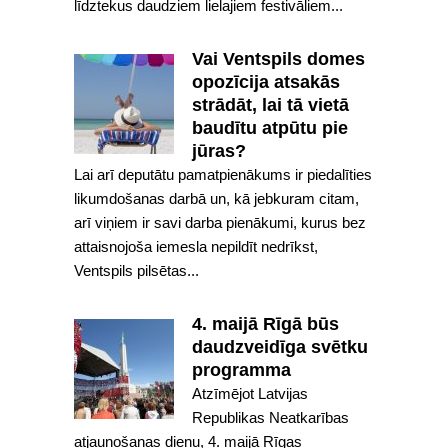
līdztekus daudziem lielajiem festivāliem...
Vai Ventspils domes
opozīcija atsakās
strādāt, lai tā vietā
baudītu atpūtu pie
jūras?
Lai arī deputātu pamatpienākums ir piedalīties
likumdošanas darbā un, kā jebkuram citam,
arī viņiem ir savi darba pienākumi, kurus bez
attaisnojoša iemesla nepildīt nedrīkst,
Ventspils pilsētas...
4. maijā Rīgā būs
daudzveidīga svētku
programma
Atzīmējot Latvijas
Republikas Neatkarības
atjaunošanas dienu, 4. maijā Rīgas