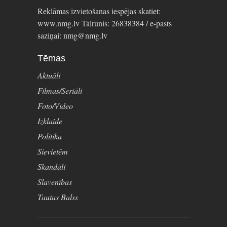
Reklāmas izvietošanas iespējas skatiet:
www.nmg.lv Tālrunis: 26838384 / e-pasts
saziņai: nmg@nmg.lv
Tēmas
Aktuāli
Filmas/Seriāli
Foto/Video
Izklaide
Politika
Sievietēm
Skandāli
Slavenības
Tautas Balss