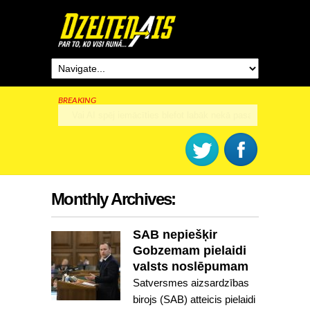
BREAKING
Rīga šogad svinēs 825. dzimšanas dienu
Monthly Archives:
SAB nepiešķir
Gobzemam pielaidi
valsts noslēpumam
Satversmes aizsardzības
birojs (SAB) atteicis pielaidi