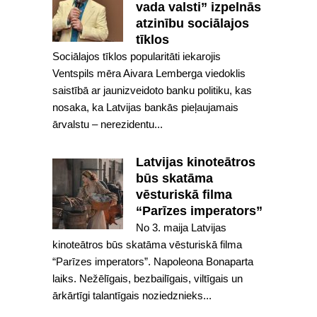
vada valsti” izpelnās
atzinību sociālajos
tīklos
Sociālajos tīklos popularitāti iekarojis
Ventspils mēra Aivara Lemberga viedoklis
saistībā ar jaunizveidoto banku politiku, kas
nosaka, ka Latvijas bankās pieļaujamais
ārvalstu – nerezidentu...
Latvijas kinoteātros
būs skatāma
vēsturiskā filma
“Parīzes imperators”
No 3. maija Latvijas
kinoteātros būs skatāma vēsturiskā filma
“Parīzes imperators”. Napoleona Bonaparta
laiks. Nežēlīgais, bezbailīgais, viltīgais un
ārkārtīgi talantīgais noziedznieks...