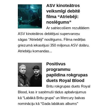
ASV kinoteātros
veiksmīgi debitē
filma “Atriebēji:
noslēgums”
Ar satriecošiem rezultātiem
ASV kinoteātros debitējusi supervaroņu
sāgas “Atriebēji” noslēgums. Filma nedēļas
griezumā iekasējusi 350 miljonus ASV dolāru.
Atriebēju komandas...
Positivus
programmu
papildina rokgrupas
duets Royal Blood
Britu rokgrupas duets Royal
Blood, kas ir saņēmuši tādus apbalvojumus
kā “Labākā Britu grupa” un Mercury balvas
nomināciju kā “Gada labākais albums”