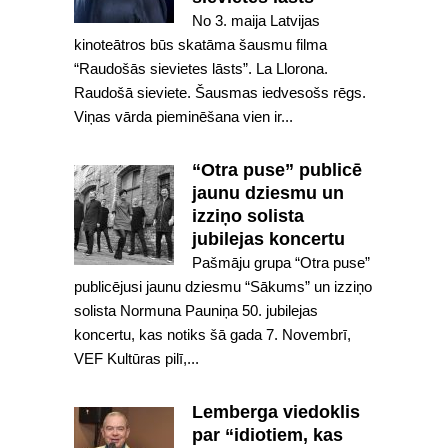
No 3. maija Latvijas
kinoteātros būs skatāma šausmu filma
“Raudošās sievietes lāsts”. La Llorona.
Raudošā sieviete. Šausmas iedvesošs rēgs.
Viņas vārda pieminēšana vien ir...
“Otra puse” publicē
jaunu dziesmu un
izziņo solista
jubilejas koncertu
Pašmāju grupa “Otra puse”
publicējusi jaunu dziesmu “Sākums” un izziņo
solista Normuna Pauniņa 50. jubilejas
koncertu, kas notiks šā gada 7. Novembrī,
VEF Kultūras pilī,...
Lemberga viedoklis
par “idiotiem, kas