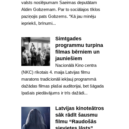
valsts noslēpumam Saeimas deputātam
Aldim Gobzemam. Par to sociālajos tīklos
paziņojis pats Gobzems. “Kā jau minēju
iepriekš, brīnumi...
Simtgades
programmu turpina
filmas bērniem un
jauniešiem
Nacionālā Kino centra
(NKC) rīkotais 4. maija Latvijas filmu
maratons tradicionāli iekļauj programmā
dažādas filmas plašai auditorijai, bet šāgada
īpašais piedāvājums ir trīs dažādi...
Latvijas kinoteātros
sāk rādīt šausmu
filmu “Raudošās
sievietes lāsts”