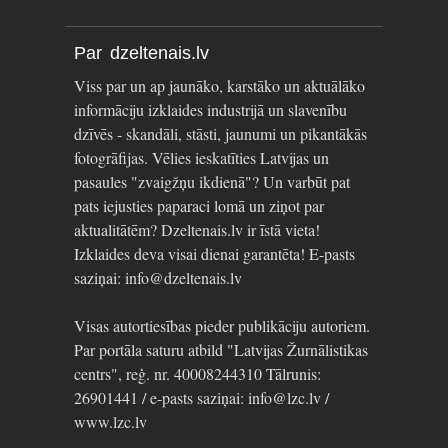
Par dzeltenais.lv
Viss par un ap jaunāko, karstāko un aktuālāko
informāciju izklaides industrijā un slavenību
dzīvēs - skandāli, stāsti, jaunumi un pikantākās
fotogrāfijas. Vēlies ieskatīties Latvijas un
pasaules "zvaigžņu ikdienā"? Un varbūt pat
pats iejusties paparaci lomā un ziņot par
aktualitātēm? Dzeltenais.lv ir īstā vieta!
Izklaides deva visai dienai garantēta! E-pasts
saziņai: info@dzeltenais.lv
Visas autortiesības pieder publikāciju autoriem.
Par portāla saturu atbild "Latvijas Žurnālistikas
centrs", reģ. nr. 40008244310 Tālrunis:
26901441 / e-pasts saziņai: info@lzc.lv /
www.lzc.lv