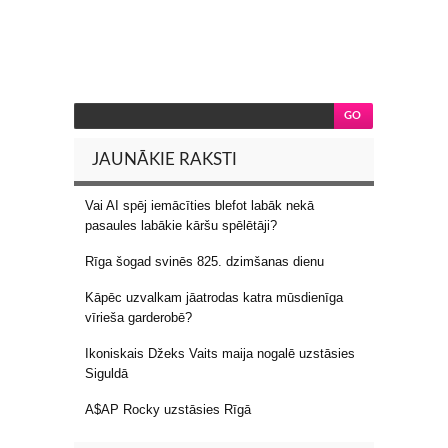
JAUNĀKIE RAKSTI
Vai AI spēj iemācīties blefot labāk nekā
pasaules labākie kāršu spēlētāji?
Rīga šogad svinēs 825. dzimšanas dienu
Kāpēc uzvalkam jāatrodas katra mūsdienīga
vīrieša garderobē?
Ikoniskais Džeks Vaits maija nogalē uzstāsies
Siguldā
A$AP Rocky uzstāsies Rīgā