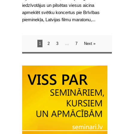
iedzīvotājus un pilsētas viesus aicina
apmeklēt svētku koncertus pie Brīvības
pieminekļa, Latvijas filmu maratonu,...
1
2
3
…
7
Next »