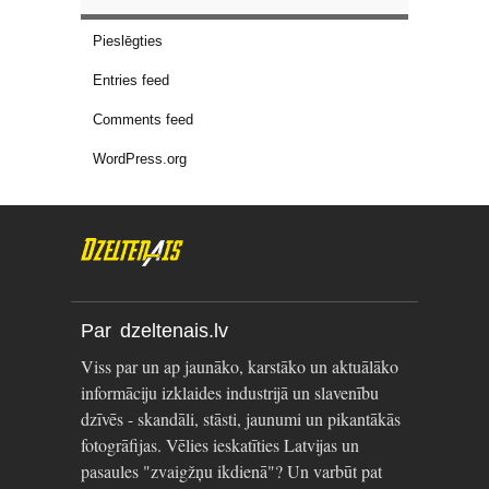
Pieslēgties
Entries feed
Comments feed
WordPress.org
Par dzeltenais.lv
Viss par un ap jaunāko, karstāko un aktuālāko
informāciju izklaides industrijā un slavenību
dzīvēs - skandāli, stāsti, jaunumi un pikantākās
fotogrāfijas. Vēlies ieskatīties Latvijas un
pasaules "zvaigžņu ikdienā"? Un varbūt pat