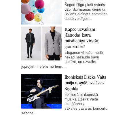
Šogad Rīga plaši svinēs
825. dzimšanas dienu un
ikviens aicināts apmeklēt
daudzveidīgos...
Kāpēc uzvalkam
jāatrodas katra
mūsdienīga vīrieša
garderobē?
Elegance vīriešu modē
nekad nezaudē savu
nozīmi, un uzvalks
joprojām ir viens no tiem...
Ikoniskais Džeks Vaits
maija nogalē uzstāsies
Siguldā
30.maijā ar ikoniskā
mūziķa Džeka Vaita
uzstāšanos
sāksies vasaras koncertu
sezona...