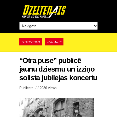
FOTO/VIDEO
IZKLAIDE
“Otra puse” publicē
jaunu dziesmu un izziņo
solista jubilejas koncertu
Publicēts: / /
2086 views