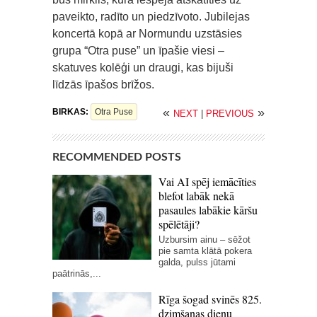
paveikto, radīto un piedzīvoto. Jubilejas
koncertā kopā ar Normundu uzstāsies
grupa “Otra puse” un īpašie viesi –
skatuves kolēģi un draugi, kas bijuši
līdzās īpašos brīžos.
«
»
BIRKAS:
Otra Puse
NEXT
|
PREVIOUS
RECOMMENDED POSTS
Vai AI spēj iemācīties
blefot labāk nekā
pasaules labākie kāršu
spēlētāji?
Uzbursim ainu – sēžot
pie samta klātā pokera
galda, pulss jūtami
paātrinās,...
Rīga šogad svinēs 825.
dzimšanas dienu