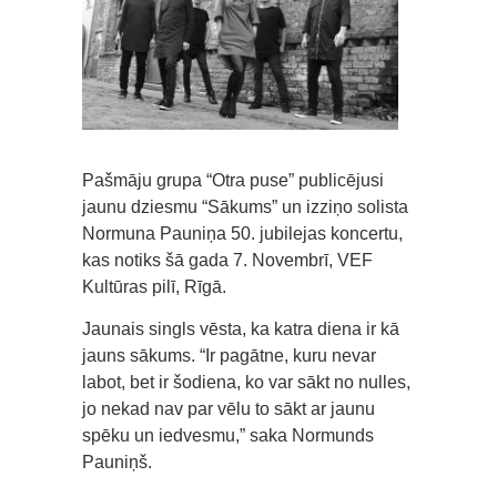
Pašmāju grupa “Otra puse” publicējusi
jaunu dziesmu “Sākums” un izziņo solista
Normuna Pauniņa 50. jubilejas koncertu,
kas notiks šā gada 7. Novembrī, VEF
Kultūras pilī, Rīgā.
Jaunais singls vēsta, ka katra diena ir kā
jauns sākums. “Ir pagātne, kuru nevar
labot, bet ir šodiena, ko var sākt no nulles,
jo nekad nav par vēlu to sākt ar jaunu
spēku un iedvesmu,” saka Normunds
Pauniņš.