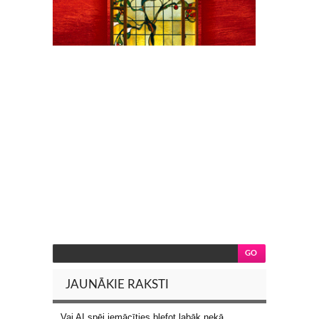
JAUNĀKIE RAKSTI
Vai AI spēj iemācīties blefot labāk nekā