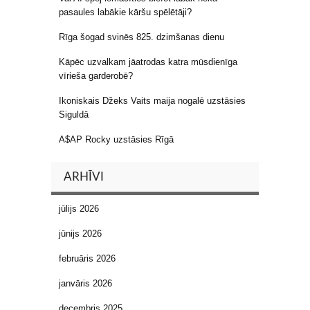
pasaules labākie kāršu spēlētāji?
Rīga šogad svinēs 825. dzimšanas dienu
Kāpēc uzvalkam jāatrodas katra mūsdienīga
vīrieša garderobē?
Ikoniskais Džeks Vaits maija nogalē uzstāsies
Siguldā
A$AP Rocky uzstāsies Rīgā
ARHĪVI
jūlijs 2026
jūnijs 2026
februāris 2026
janvāris 2026
decembris 2025