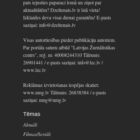
pats iejusties paparaci lomā un ziņot par
aktualitātēm? Dzeltenais.lv ir īstā vieta!
Izklaides deva visai dienai garantēta! E-pasts
saziņai: info@dzeltenais.lv
Visas autortiesības pieder publikāciju autoriem.
Par portāla saturu atbild "Latvijas Žurnālistikas
centrs", reģ. nr. 40008244310 Tālrunis:
26901441 / e-pasts saziņai: info@lzc.lv /
www.lzc.lv
Reklāmas izvietošanas iespējas skatiet:
www.nmg.lv Tālrunis: 26838384 / e-pasts
saziņai: nmg@nmg.lv
Tēmas
Aktuāli
Filmas/Seriāli