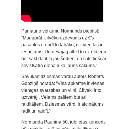
Par jauno veikumu Normunds piebilst:
“Manuprāt, cilvēku uzdevums uz šīs
pasaules ir darīt to labāku, cik vien tas ir
iespējams. Un nevajag atlikt to uz rītdienu,
bet sākt darīt to jau šodien, un sākt tieši ar
sevi! Katra diena ir kā jauns sākums.”
Savukārt dziesmas vārdu autors Roberts
Gobziņš norāda: “Visa apkārtne ir vienas
vienīgas svārstības un viļņi. Cilvēki ir to
uztvērēji. Vēlams pašiem būt arī
raidītājiem. Dziesmas vārdi ir aicinājums
radīt un raidīt.”
Normunda Pauniņa 50. jubilejas koncerts
būs mirklis, kurā iespēja atskatīties uz