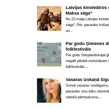
Latvijas kinoteātros
Maksa sāga”
No 22.maija Latvijas kinot
sāga”. Pēc pasaules kriša
un...
Par godu Ģimenes die
folkfestivāls
Par godu Starptautiskajai ģ
nogalē pilsētā norisināsies
folkfestivāls....
Vasaras izskaņā Sigu
Svinot vasaras noslēgumu, 
pasaules visu laiku slaven
radošā pārtraukuma...