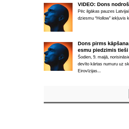
VIDEO: Dons nodrošina
Pēc ilgākas pauzes Latvijai
dziesmu “Hollow” iekļuvis ko
Dons pirms kāpšanas 
esmu piedzimis tieši 
Šodien, 9. maijā, norisināsi
devīto kārtas numuru uz sk
Eirovīzijas...