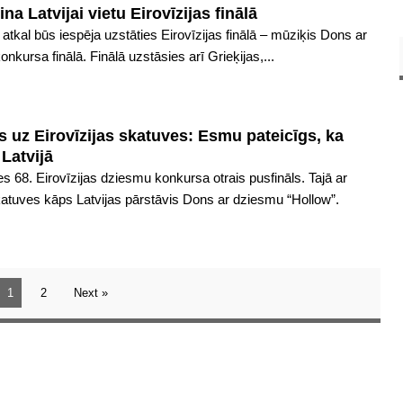
 Latvijai vietu Eirovīzijas finālā
 atkal būs iespēja uzstāties Eirovīzijas finālā – mūziķis Dons ar
nkursa finālā. Finālā uzstāsies arī Grieķijas,...
uz Eirovīzijas skatuves: Esmu pateicīgs, ka
Latvijā
es 68. Eirovīzijas dziesmu konkursa otrais pusfināls. Tajā ar
atuves kāps Latvijas pārstāvis Dons ar dziesmu “Hollow”.
1
2
Next »