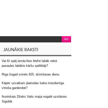
JAUNĀKIE RAKSTI
Vai AI spēj iemācīties blefot labāk nekā
pasaules labākie kāršu spēlētāji?
Rīga šogad svinēs 825. dzimšanas dienu
Kāpēc uzvalkam jāatrodas katra mūsdienīga
vīrieša garderobē?
Ikoniskais Džeks Vaits maija nogalē uzstāsies
Siguldā