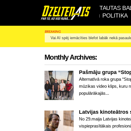
TAUTAS BA
POLITIKA
BREAKING
Vai AI spēj iemācīties blefot labāk nekā pasaul
Monthly Archives:
Pašmāju grupa “Stop 
Alternatīvā roka grupa “Sto
mūzikas video klips, kuru n
populārākajās...
Latvijas kinoteātros
No 29.maija Latvijas kinot
vispieprasītākais profesion