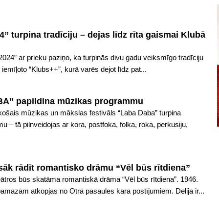
turpina tradīciju – dejas līdz rīta gaismai Klubā
24” ar prieku paziņo, ka turpinās divu gadu veiksmīgo tradīciju
emīļoto “Klubs++”, kurā varēs dejot līdz pat...
BA” papildina mūzikas programmu
iekošais mūzikas un mākslas festivāls “Laba Daba” turpina
 – tā pilnveidojas ar kora, postfoka, folka, roka, perkusiju,
 sāk rādīt romantisko drāmu “Vēl būs rītdiena”
teātros būs skatāma romantiskā drāma “Vēl būs rītdiena”. 1946.
amazām atkopjas no Otrā pasaules kara postījumiem. Delija ir...