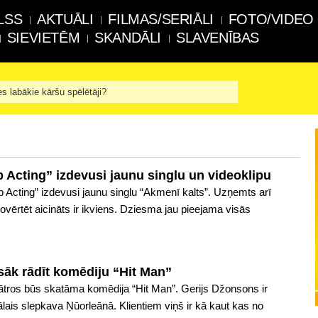
LSS
AKTUĀLI
FILMAS/SERIĀLI
FOTO/VIDEO
SIEVIETĒM
SKANDĀLI
SLAVENĪBAS
es labākie kāršu spēlētāji?
Acting” izdevusi jaunu singlu un videoklipu
p Acting” izdevusi jaunu singlu “Akmenī kalts”. Uzņemts arī
ovērtēt aicināts ir ikviens. Dziesma jau pieejama visās
 sāk rādīt komēdiju “Hit Man”
eātros būs skatāma komēdija “Hit Man”. Gerijs Džonsons ir
ālais slepkava Ņūorleānā. Klientiem viņš ir kā kaut kas no