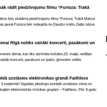
 sāk rādīt piedzīvojumu filmu “Furioza: Trakā
eātros būs skatāma piedzīvojumu filmu “Furioza: Trakā Maksa
nas jaunā Furioza tiek nolaupīta no Daudzo māšu Zaļās oāzes
nai Rīgā notiks vairāki koncerti, pasākumi un
imenes dienai, kas tiks atzīmēta trešdien,15. maijā, nedēļas
 vairāki koncerti, pasākumi un īpašs, ģimenēm veltīts
ldā uzstāsies elektronikas grandi Faithless
3.septembrī Siguldas pilsdrupu estrādē uzstāsies viena no
ākajām elektroniskās mūzikas grupām – Faithless. Pēc 8 gadu