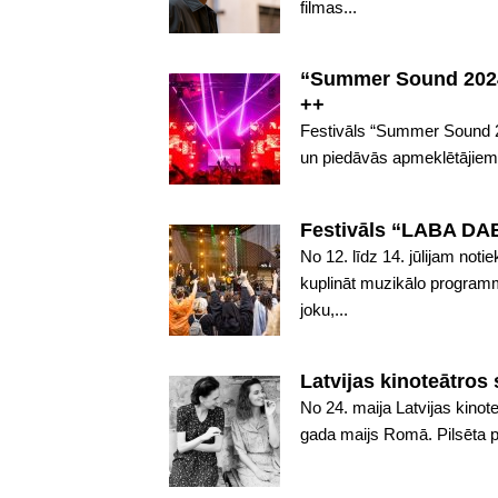
filmas...
“Summer Sound 2024” 
++
Festivāls “Summer Sound 20
un piedāvās apmeklētājiem i
Festivāls “LABA DA
No 12. līdz 14. jūlijam not
kuplināt muzikālo programmu
joku,...
Latvijas kinoteātros
No 24. maija Latvijas kino
gada maijs Romā. Pilsēta p