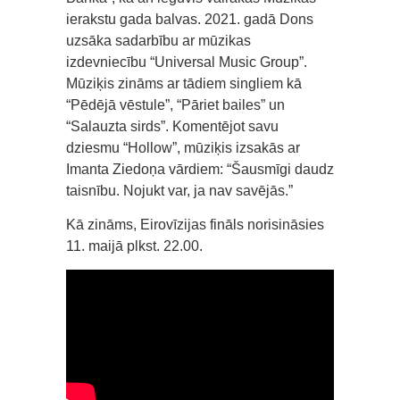
ierakstu gada balvas. 2021. gadā Dons
uzsāka sadarbību ar mūzikas
izdevniecību “Universal Music Group”.
Mūziķis zināms ar tādiem singliem kā
“Pēdējā vēstule”, “Pāriet bailes” un
“Salauzta sirds”. Komentējot savu
dziesmu “Hollow”, mūziķis izsakās ar
Imanta Ziedoņa vārdiem: “Šausmīgi daudz
taisnību. Nojukt var, ja nav savējās.”
Kā zināms, Eirovīzijas fināls norisināsies
11. maijā plkst. 22.00.