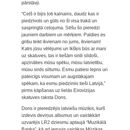
pārstāvji.
“Ceļš ir bijis ļoti kalnains, daudz kas ir
piedzīvots un gūts no šī visa trakā un
saspringtā ceļojuma. Sēšu šo pieredzi
jauniem darbiem un mērķiem. Paldies es
gribu teikt ikvienam no jums, ikvienam!
Katrs jūsu vēlējums un īkšķis būs ar mani
uz skatuves, tas ir tiešām sirdi sildoši,
apzināties mūsu spēku, mūsu latvietību,
mūsu sirds siltumu. Esmu patiesi lepns un
pateicīgs visumam un augstākajam
spēkam, ka esmu piedzimis tieši Latvijā,”
pirms kāpšanas uz lielās Eirovīzijas
skatuves raksta Dons.
Dons ir pieredzējis latviešu mūziķis, kurš
izdevis deviņus albumus un vairākkārt
uzvarējis LR2 dziesmu aptaujā “Muzikālā
Banka”, kā arī ieguvis vairākas Mūzikas