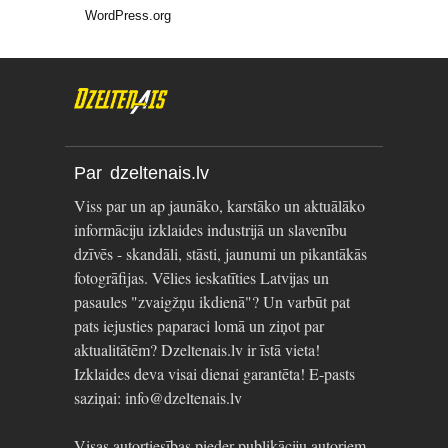
WordPress.org
Par dzeltenais.lv
Viss par un ap jaunāko, karstāko un aktuālāko
informāciju izklaides industrijā un slavenību
dzīvēs - skandāli, stāsti, jaunumi un pikantākās
fotogrāfijas. Vēlies ieskatīties Latvijas un
pasaules "zvaigžņu ikdienā"? Un varbūt pat
pats iejusties paparaci lomā un ziņot par
aktualitātēm? Dzeltenais.lv ir īstā vieta!
Izklaides deva visai dienai garantēta! E-pasts
saziņai: info@dzeltenais.lv
Visas autortiesības pieder publikāciju autoriem.