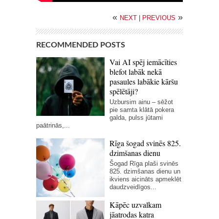
«
»
NEXT
|
PREVIOUS
RECOMMENDED POSTS
Vai AI spēj iemācīties
blefot labāk nekā
pasaules labākie kāršu
spēlētāji?
Uzbursim ainu – sēžot
pie samta klātā pokera
galda, pulss jūtami
paātrinās,...
Rīga šogad svinēs 825.
dzimšanas dienu
Šogad Rīga plaši svinēs
825. dzimšanas dienu un
ikviens aicināts apmeklēt
daudzveidīgos...
Kāpēc uzvalkam
jāatrodas katra