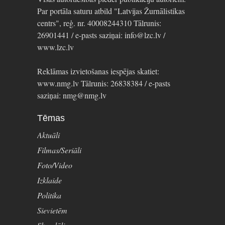
Par portāla saturu atbild "Latvijas Žurnālistikas
centrs", reģ. nr. 40008244310 Tālrunis:
26901441 / e-pasts saziņai: info@lzc.lv /
www.lzc.lv
Reklāmas izvietošanas iespējas skatiet:
www.nmg.lv Tālrunis: 26838384 / e-pasts
saziņai: nmg@nmg.lv
Tēmas
Aktuāli
Filmas/Seriāli
Foto/Video
Izklaide
Politika
Sievietēm