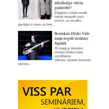
mūsdienīga vīrieša
garderobē?
Elegance vīriešu modē
nekad nezaudē savu
nozīmi, un uzvalks
joprojām ir viens no tiem...
Ikoniskais Džeks Vaits
maija nogalē uzstāsies
Siguldā
30.maijā ar ikoniskā
mūziķa Džeka Vaita
uzstāšanos
sāksies vasaras koncertu
sezona...