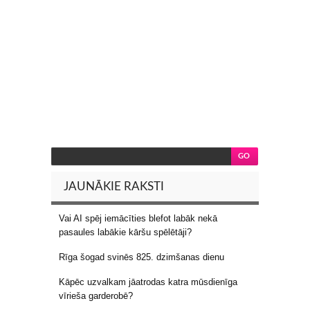
JAUNĀKIE RAKSTI
Vai AI spēj iemācīties blefot labāk nekā
pasaules labākie kāršu spēlētāji?
Rīga šogad svinēs 825. dzimšanas dienu
Kāpēc uzvalkam jāatrodas katra mūsdienīga
vīrieša garderobē?