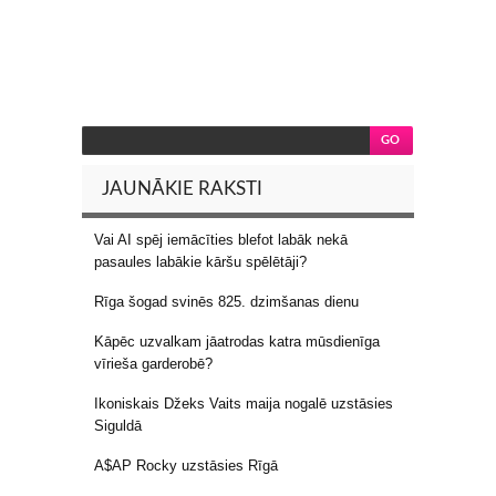
JAUNĀKIE RAKSTI
Vai AI spēj iemācīties blefot labāk nekā
pasaules labākie kāršu spēlētāji?
Rīga šogad svinēs 825. dzimšanas dienu
Kāpēc uzvalkam jāatrodas katra mūsdienīga
vīrieša garderobē?
Ikoniskais Džeks Vaits maija nogalē uzstāsies
Siguldā
A$AP Rocky uzstāsies Rīgā