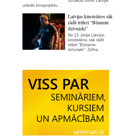
uzsākusi filmēt Latvijai
unikālu kinoprojektu...
Latvijas kinoteātros sāk
rādīt trilleri “Bīstamie
dzīvnieki”
No 13. jūnija Latvijas
kinoteātros sāk rādīt
trilleri “Bīstamie
dzīvnieki”. Zefīra...