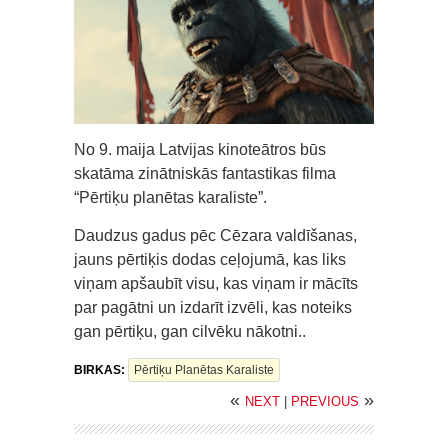
No 9. maija Latvijas kinoteātros būs
skatāma zinātniskās fantastikas filma
“Pērtiķu planētas karaliste”.
Daudzus gadus pēc Cēzara valdīšanas,
jauns pērtiķis dodas ceļojumā, kas liks
viņam apšaubīt visu, kas viņam ir mācīts
par pagātni un izdarīt izvēli, kas noteiks
gan pērtiķu, gan cilvēku nākotni..
BIRKAS:
Pērtiķu Planētas Karaliste
«
»
NEXT
|
PREVIOUS