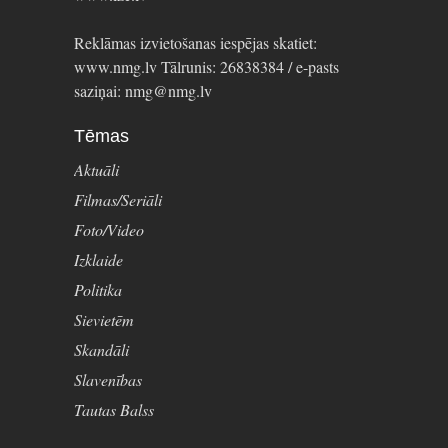
Reklāmas izvietošanas iespējas skatiet:
www.nmg.lv Tālrunis: 26838384 / e-pasts
saziņai: nmg@nmg.lv
Tēmas
Aktuāli
Filmas/Seriāli
Foto/Video
Izklaide
Politika
Sievietēm
Skandāli
Slavenības
Tautas Balss