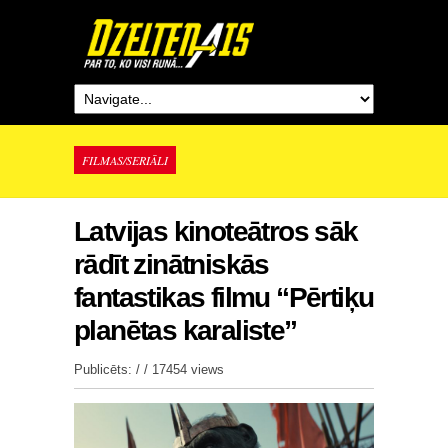
FILMAS/SERIĀLI
Latvijas kinoteātros sāk
rādīt zinātniskās
fantastikas filmu “Pērtiķu
planētas karaliste”
Publicēts: / /
17454 views