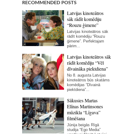
RECOMMENDED POSTS
Latvijas kinoteātros
sāk rādīt komēdiju
“Rouzu ģimene”
Latvijas kinoteātros sāk
rādīt komēdiju “Rouzu
ģimene”. Perfektajam
pārim...
Latvijas kinoteātros sāk
rādīt komēdiju “Vēl
dīvaināka piektdiena”
No 8. augusta Latvijas
kinoteātros būs skatāms
komēdijas “Dīvainā
piektdiena”...
Sākusies Martas
Elīnas Martinsones
mūzikla “Līgava”
filmēšana
Jūnija beigās Rīgā
studija “Ego Media”