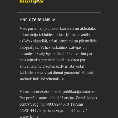
Par dzeltenais.lv
Viss par un ap jaunāko, karstāko un aktuālāko
informāciju izklaides industrijā un slavenību
dzīvēs - skandāli, stāsti, jaunumi un pikantākās
fotogrāfijas. Vēlies ieskatīties Latvijas un
pasaules "zvaigžņu ikdienā"? Un varbūt pat
pats iejusties paparaci lomā un ziņot par
aktualitātēm? Dzeltenais.lv ir īstā vieta!
Izklaides deva visai dienai garantēta! E-pasts
saziņai: info@dzeltenais.lv
Visas autortiesības pieder publikāciju autoriem.
Par portāla saturu atbild "Latvijas Žurnālistikas
centrs", reģ. nr. 40008244310 Tālrunis:
26901441 / e-pasts saziņai: info@lzc.lv /
www.lzc.lv